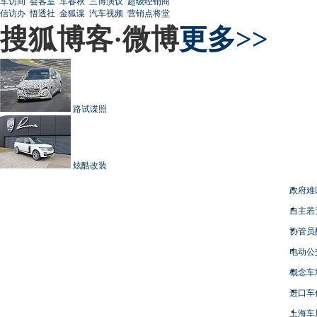
车访间
会客室
车春秋
三博演议
超级经销商
信访办
悟透社
金狐谍
汽车视频
营销点将堂
搜狐博客·微博
更多>>
路试谍照
炫酷改装
政府难
自主若
协管员
电动公
概念车
进口车
上海车