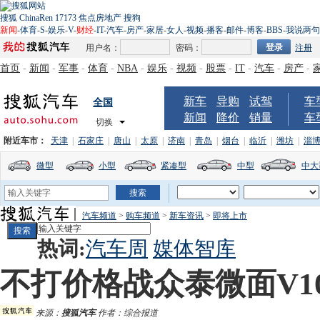
搜狐
ChinaRen
17173
焦点房地产
搜狗
新闻
-
体育
-
S
-
娱乐
-
V
-
财经
-
IT
-
汽车
-
房产
-
家居
-
女人
-
视频
-
播客
-
邮件
-
博客
-
BBS
-
我说两句
用户名：
密码：
注册
首页
-
新闻
-
军事
-
体育
-
NBA
-
娱乐
-
视频
-
股票
-
IT
-
汽车
-
房产
-
新车
导购
试驾
车
全国
新闻
降价
销量
车
切换
附近车市：
天津
|
石家庄
|
唐山
|
太原
|
济南
|
青岛
|
烟台
|
临沂
|
潍坊
|
淄
微型
小型
紧凑型
中型
中大
汽车频道
>
购车频道
>
新车资讯
>
即将上市
热词:
汽车周
媒体智库
不打价格战众泰微面V1
来源：
搜狐汽车
作者：综合报道