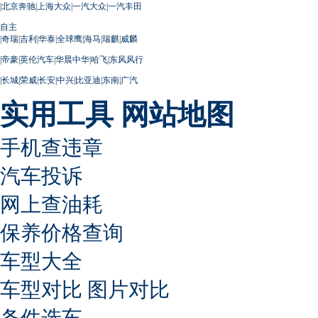
|
北京奔驰
|
上海大众
|
一汽大众
|
一汽丰田
自主
|
奇瑞
|
吉利
|
华泰
|
全球鹰
|
海马
|
瑞麒
|
威麟
|
帝豪
|
英伦汽车
|
华晨中华
|
哈飞
|
东风风行
|
长城
|
荣威
|
长安
|
中兴
|
比亚迪
|
东南
|
广汽
实用工具
网站地图
手机查违章
汽车投诉
网上查油耗
保养价格查询
车型大全
车型对比
图片对比
条件选车