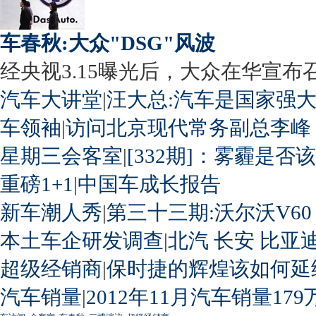
车春秋:大众"DSG"风波
经央视3.15曝光后，大众在华宣布召回
汽车大讲堂
|
汪大总:汽车是国家强
车领袖
|
访问北京现代常务副总李峰
星期三会客室
|
[332期]：雾霾是否
重磅1+1
|
中国车成长报告
新车潮人秀
|
第三十三期:沃尔沃V60
本土车企研发调查
|
北汽
长安
比亚
超级经销商
|
保时捷的辉煌该如何延
汽车销量
|
2012年11月汽车销量179