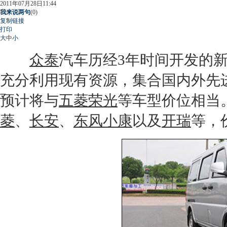
2011年07月28日11:44
我来说两句
(
0
)
复制链接
打印
大
中
小
众泰
汽车历经3年时间开发的
充分利用现有资源，集合国内外先
预计将与
五菱荣光
等车型价位相当
菱
、
长安
、
东风小康
以及
开瑞
等，