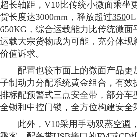
超长轴距，V10比传统小微面乘坐
货长度达3000mm，释放超过
350
0
650K
G
，综合运载能力比传统微面
运载大宗货物成为可能，充分体现
价值诉求。
配置也较市面上的微面产品更加丰
子制动力分配系统黄金组合，有效
排标配预警式三点安全带，部分车
全锁和中控门锁，全方位构建安全
此外，V10采用手动双蒸
空调
乘客，配备带USB接口的FM或C