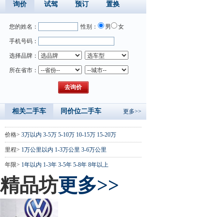
询价
试驾
预订
置换
您的姓名：
性别：
男
女
手机号码：
选择品牌：
所在省市：
相关二手车
同价位二手车
更多>>
价格>
3万以内
3-5万
5-10万
10-15万
15-20万
里程>
1万公里以内
1-3万公里
3-6万公里
年限>
1年以内
1-3年
3-5年
5-8年
8年以上
精品坊
更多>>