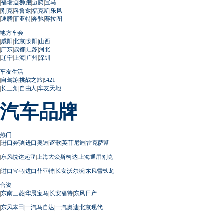
|
福瑞迪
|
狮跑
|
迈腾
|
宝马
|
别克
|
科鲁兹
|
福克斯
|
乐风
|
速腾
|
菲亚特
|
奔驰
|
赛拉图
地方车会
|
咸阳
|
北京
|
安阳
|
山西
|
广东
|
成都
|
江苏
|
河北
|
辽宁
|
上海
|
广州
|
深圳
车友生活
|
自驾游
|
挑战之旅
|
9421
|
长三角
|
自由人
|
车友天地
汽车品牌
热门
|
进口奔驰
|
进口奥迪
|
讴歌
|
英菲尼迪
|
雷克萨斯
|
东风悦达起亚
|
上海大众斯柯达
|
上海通用别克
|
进口宝马
|
进口菲亚特
|
长安沃尔沃
|
东风雪铁龙
合资
|
东南三菱
|
华晨宝马
|
长安福特
|
东风日产
|
东风本田
|
一汽马自达
|
一汽奥迪
|
北京现代