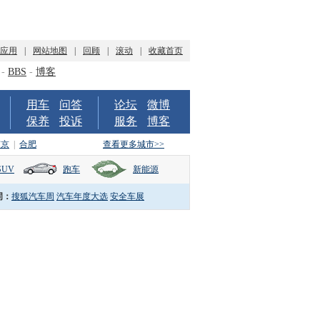
P应用
|
网站地图
|
回顾
|
滚动
|
收藏首页
-
BBS
-
博客
用车
问答
论坛
微博
保养
投诉
服务
博客
南京
|
合肥
查看更多城市>>
SUV
跑车
新能源
词：
搜狐汽车周
汽车年度大选
安全车展