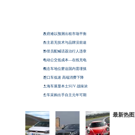
政府难以预测出租市场平衡
自主若无技术与品牌没前途
协管员配喊话器治行人违章
电动公交低成本—在线充电
概念车地位窘迫国内需谨慎
进口车低迷 高端消费下降
上海车展显本土SUV 战味浓
公车采购出手自主元年可期
最新热图