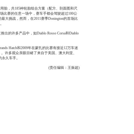
赛用胎，共185种
轮胎
组合方案（配方、剖面图和尺
场比赛的任意一场中，赛车手都会驾驶超过100公
最大挑战，然而，在2011赛季Donington的首场比
案。
的许多产品中，如Diablo Rosso Corsa和Diablo
Hatch和2009年在蒙扎的比赛有接近12万车迷
观众）。许多观众亲眼目睹了来自于美国、澳大利亚、
的永久车手。
(责任编辑：王振超)