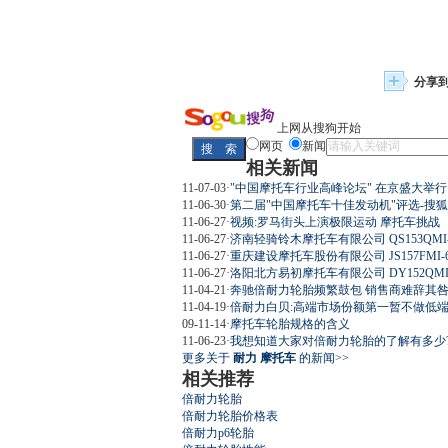
分享
上网从搜狗开始
网页
新闻
相关新闻
11-07-03
·
"中国摩托车行业高峰论坛" 在京盛大举行
11-06-30
·
第二届"中国摩托车十佳发动机"评选-搜
11-06-27
·
视频:罗马街头上演极限运动 摩托车挑战
11-06-27
·
济南轻骑铃木摩托车有限公司 QS153QMI-
11-06-27
·
重庆建设摩托车股份有限公司 JS157FMI-6
11-06-27
·
洛阳北方易初摩托车有限公司 DY152QMI
11-04-21
·
奔驰倍耐力轮胎频繁鼓包 销售商难辞其
11-04-19
·
倍耐力白贝:高端市场份额第一暂不做低端(
09-11-14
·
摩托车轮胎规格的含义
11-06-23
·
我想知道大家对倍耐力轮胎的了解有多少
更多关于
耐力 摩托车
的新闻>>
相关推荐
倍耐力轮胎
倍耐力轮胎价格表
倍耐力p6轮胎