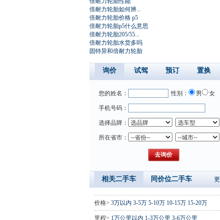
倍耐力轮胎性能
倍耐力轮胎如何辨...
倍耐力轮胎价格 p5
倍耐力轮胎p5什么意思
倍耐力轮胎205/55...
倍耐力轮胎水货多吗
固特异和倍耐力轮胎
询价
试驾
预订
置换
您的姓名：
性别：
男
女
手机号码：
选择品牌：
所在省市：
相关二手车
同价位二手车
更
价格>
3万以内
3-5万
5-10万
10-15万
15-20万
里程>
1万公里以内
1-3万公里
3-6万公里