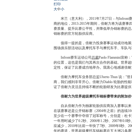
打印
大
中
小
米兰（意大利），2011年7月27日 – 与Inf
商的地位，2013-2015年期间，倍耐力将为该赛
赛质量、提升比赛公平性，并降低举办锦标赛的总成
锦标赛的官方
轮胎
供应商。
值得一提的是，倍耐力投身赛事运动成功地展示
围场俱乐部活动以及摩托车手与摩托车手、车队与
Infront赛车运动公司
总裁
Paolo Flam
的位置，这也是我们与其再次合作的基础。世界超
定性，保证了比赛成功地举办。我衷心地感谢倍耐
倍耐力摩托车业务部总监Uberto Thun 
商，我们感到非常开心。倍耐力Diablo
轮胎
的性能
证了倍耐力灵活且持续不断的
轮胎
研发为比赛提供
倍耐力为世界超级摩托车锦标赛带来的附加价
自从倍耐力作为独家
轮胎
供应商加入赛事以来
在该赛事还是公开锦标赛（2004年之前）的连续
至少在一个赛季中夺得了冠军称号，分别是：杜卡
一年用时减少了0.2秒、2006年1.2秒、2007年0.8秒
应减少，2010年比前一年快了7秒、2009年8秒、
20
年的赛道，世界超级摩托车锦标赛在五大洲21条赛