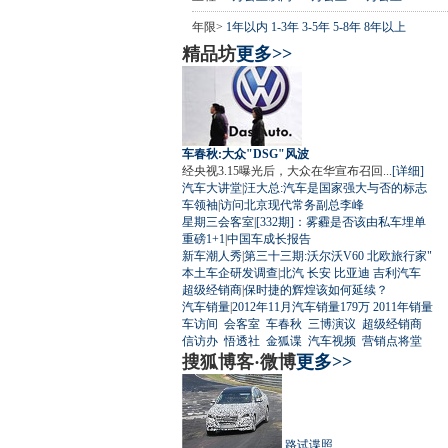
年限>
1年以内
1-3年
3-5年
5-8年
8年以上
精品坊
更多>>
车春秋:大众"DSG"风波
经央视3.15曝光后，大众在华宣布召回...
[详细]
汽车大讲堂
|
汪大总:汽车是国家强大与否的标志
车领袖
|
访问北京现代常务副总李峰
星期三会客室
|
[332期]：雾霾是否该由私车埋单
重磅1+1
|
中国车成长报告
新车潮人秀
|
第三十三期:沃尔沃V60 北欧旅行家"
本土车企研发调查
|
北汽
长安
比亚迪
吉利汽车
超级经销商
|
保时捷的辉煌该如何延续？
汽车销量
|
2012年11月汽车销量179万
2011年销量
车访间
会客室
车春秋
三博演议
超级经销商
信访办
悟透社
金狐谍
汽车视频
营销点将堂
搜狐博客·微博
更多>>
路试谍照