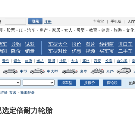
车商宝
|
手机版
|
AP
码：
注册
频
-
股票
-
IT
-
汽车
-
房产
-
家居
-
女人
-
母婴
-
教育
-
健康
-
旅游
-
文化
新车
导购
试驾
车型大全
报价
图片
经销商
进口车
新闻
降价
销量
车型对比
优惠
视频
买车宝
二手车
|
青岛
|
烟台
|
临沂
|
潍坊
|
淄博
|
沈阳
|
大连
|
郑州
|
西安
|
长春
|
哈尔滨
|
中型
中大型
豪华
MPV
热
_维修_改装
>
轮胎轮毂
锦赛已选定倍耐力轮胎