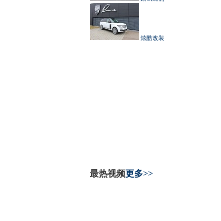
炫酷改装
最热视频
更多>>