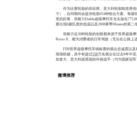
作为比赛
轮胎
的供应商，意大利
轮胎
制造商倍
寸），合同期间会提供
轮胎
454种组合方案。每
里的距离，倍耐力Diablo超级摩托车光头胎在77
赛出现6摄氏度的低温以及
2008
赛季Misano的
倍耐力近30种
轮胎
的创新都来源于世界超级摩
Rosso II，都为消费者的日常驾驶（无论在公
FIM世界超级摩托车锦标赛的观众忠诚度以及观赛人数
现场助威，其中有超过
550
万名观众在过去8年中
加拿大、意大利或英国的外籍选手（均为国家冠军
微博推荐