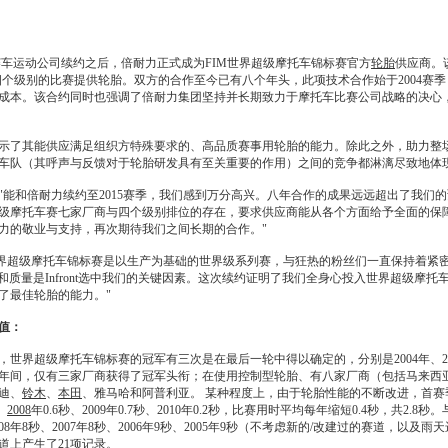
ront赛车运动公司续约之后，倍耐力正式成为FIM世界超级摩托车锦标赛官方
轮胎
供应商。
事四个级别的比赛提供
轮胎
。双方的合作至今已有八个年头，此项技术合作始于2004赛
本。该合约同时也强调了倍耐力集团坚持并长期致力于摩托车比赛公司战略的决心，同时，
了其能供应满足组织方特殊要求的、高品质赛事用
轮胎
的能力。除此之外，助力整
车队（其呼声与反馈对于
轮胎
研发具有至关重要的作用）之间的竞争都淋漓尽致地体
mini宣称："能和倍耐力续约至2015赛季，我们感到万分高兴。八年合作的成果远远超出
级摩托车赛七家厂商与四个级别排位的存在，要求供应商能从各个方面给予全面的保
力的敬业与支持，再次期待我们之间长期的合作。"
说："世界超级摩托车锦标赛是以生产为基础的世界级系列赛，与狂热的粉丝们一直保持着
和质量是Infront选中我们的关键因素。这次续约证明了我们全身心投入世界超级摩
了最佳
轮胎
的能力。"
值：
，世界超级摩托车锦标赛的冠军有三次是在最后一轮中得以确定的，分别是2004年、20
16年间，仅有三家厂商获得了冠军头衔；在使用控制型
轮胎
、有八家厂商（包括马来西
迪、
铃木
、
本田
、雅马哈和阿普利亚。 某种程度上，由于
轮胎
性能的不断改进，首赛
、
2008
年0.6秒、2009年0.7秒、2010年0.2秒，比赛用时平均每年缩短0.4秒，共2.8
08
年8秒、2007年8秒、2006年9秒、2005年9秒（不考虑新的/改建过的赛道，以及雨天
道上产生了21项记录。