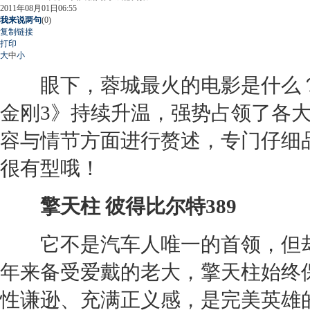
2011年08月01日06:55
我来说两句
(
0
)
复制链接
打印
大
中
小
眼下，蓉城最火的电影是什么
金刚
3》持续升温，强势占领了各
容与情节方面进行赘述，专门仔细
很有型哦！
擎天柱 彼得比尔特389
它不是汽车人唯一的首领，但却
年来备受爱戴的老大，擎天柱始终
性谦逊、充满正义感，是完美英雄