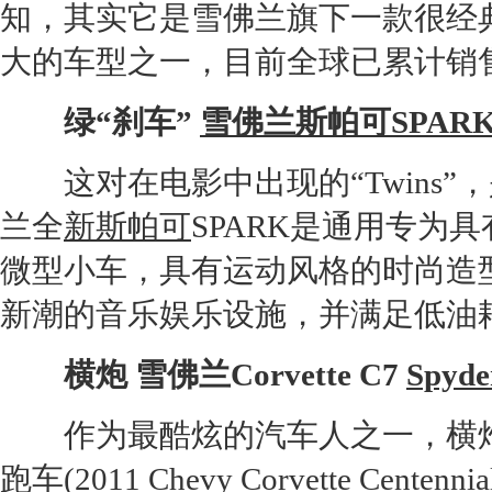
知，其实它是
雪佛兰
旗下一款很经典
大的车型之一，目前全球已累计销售
绿“刹车”
雪佛兰斯帕可
SPAR
这对在电影中出现的“Twins”
兰
全
新斯帕可
SPARK
是
通用
专为具
微型小车，具有运动风格的时尚造
新潮的音乐娱乐设施，并满足低油
横炮
雪佛兰
Corvette C7
Spyde
作为最酷炫的汽车人之一，横
跑车
(2011 Chevy Corvette Cent