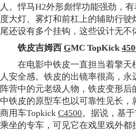
人。
悍马H2
外形彪悍功能强劲，有
度大灯、雾灯和前杠上的辅助行驶
尾还设有多个挂钩，这些设计无不
铁皮吉姆西
G
MC TopKick
450
在电影中铁皮一直担当着擎天柱
人安全感。铁皮的出镜率很高，永
阵营中的元老级人物，铁皮变形后
中铁皮的原型车也以可靠性见长，
商用车Topkick
C4
500
。据说，基于T
乘坐的专车，可见它在戏里戏外都