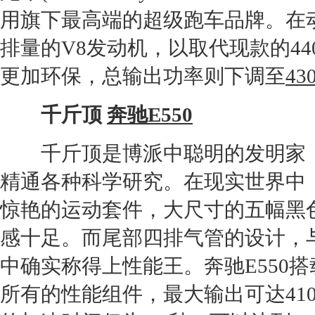
用
旗下最高端的超级
跑车
品牌。在动
排量的V8
发动机
，以取代现款的440马
更加
环保
，总输出功率则下调至
43
千斤顶
奔驰E
550
千斤顶是博派中聪明的发明家，
精通各种科学研究。在现实世界中
惊艳的运动套件，大尺寸的五幅黑
感十足。而尾部四排气管的设计，
中确实称得上性能王。
奔驰E
550
搭
所有的性能组件，最大输出可达410