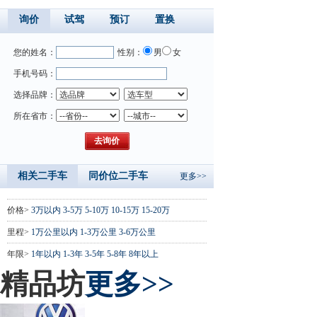
询价
试驾
预订
置换
您的姓名：
性别：
男
女
手机号码：
选择品牌：
所在省市：
相关二手车
同价位二手车
更多>>
价格>
3万以内
3-5万
5-10万
10-15万
15-20万
里程>
1万公里以内
1-3万公里
3-6万公里
年限>
1年以内
1-3年
3-5年
5-8年
8年以上
精品坊
更多>>