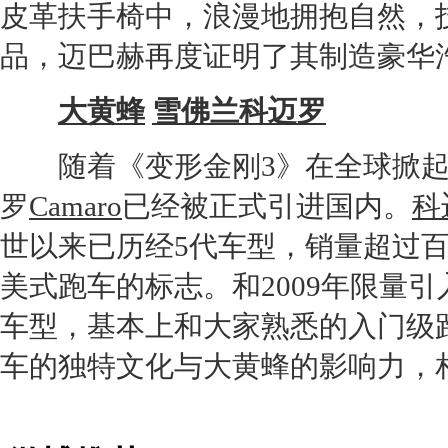
皮革扶手椅中，浪漫地拥抱自然，
品，
迈巴赫
再度证明了其制造豪华
大黄蜂
雪佛兰科迈罗
随着《变形
金刚
3》在全球掀
罗
Camaro
已经被正式引进国内。
科
世以来已历经5代车型，销量超过
美式
跑车
的标志。和2009年限量引
车型，基本上和大家熟悉的入门级
车的独特文化与
大黄蜂
的影响力，