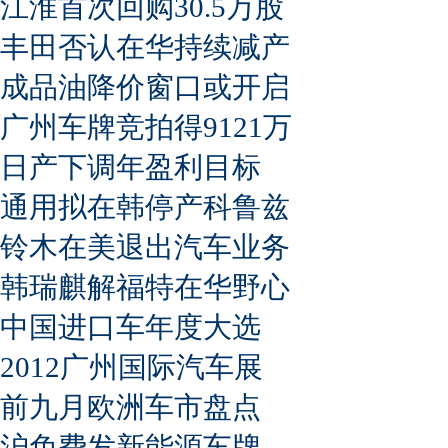
江淮首次回购30.5万股
丰田否认在华持续减产
成品油降价窗口或开启
广州车牌竞拍得9121万
日产下调年盈利目标
通用拟在韩停产科鲁兹
铃木在美退出汽车业务
韩瑞麒解福特在华野心
中国进口车年度大选
2012广州国际汽车展
前九月欧洲车市盘点
沪免费发新能源车牌