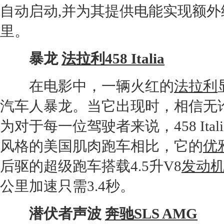
自动启动,并为其提供电能实现额外
里。
暴龙
法拉利458 Italia
在电影中，一辆火红的
法拉利
汽车人暴龙。当它出现时，相信无
为对于每一位驾驶者来说，
458 Ital
风格的美国肌肉
跑车
相比，它的
优
后驱的超级
跑车
搭载4.5升V8
发动
公里加速只需3.4秒。
潜伏者声波
奔驰SLS AMG