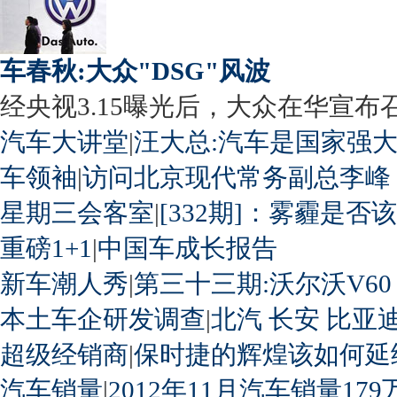
车春秋:大众"DSG"风波
经央视3.15曝光后，大众在华宣布召回
汽车大讲堂
|
汪大总:汽车是国家强
车领袖
|
访问北京现代常务副总李峰
星期三会客室
|
[332期]：雾霾是否
重磅1+1
|
中国车成长报告
新车潮人秀
|
第三十三期:沃尔沃V60
本土车企研发调查
|
北汽
长安
比亚
超级经销商
|
保时捷的辉煌该如何延
汽车销量
|
2012年11月汽车销量179