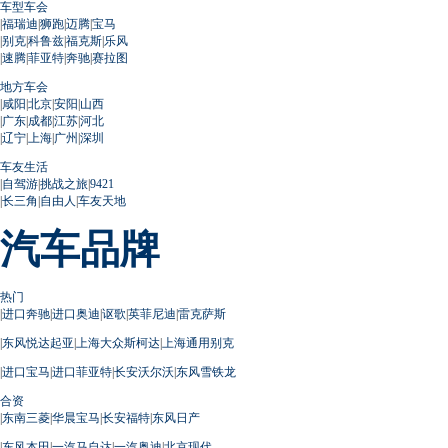
车型车会
|
福瑞迪
|
狮跑
|
迈腾
|
宝马
|
别克
|
科鲁兹
|
福克斯
|
乐风
|
速腾
|
菲亚特
|
奔驰
|
赛拉图
地方车会
|
咸阳
|
北京
|
安阳
|
山西
|
广东
|
成都
|
江苏
|
河北
|
辽宁
|
上海
|
广州
|
深圳
车友生活
|
自驾游
|
挑战之旅
|
9421
|
长三角
|
自由人
|
车友天地
汽车品牌
热门
|
进口奔驰
|
进口奥迪
|
讴歌
|
英菲尼迪
|
雷克萨斯
|
东风悦达起亚
|
上海大众斯柯达
|
上海通用别克
|
进口宝马
|
进口菲亚特
|
长安沃尔沃
|
东风雪铁龙
合资
|
东南三菱
|
华晨宝马
|
长安福特
|
东风日产
|
东风本田
|
一汽马自达
|
一汽奥迪
|
北京现代