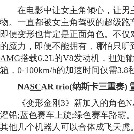
在电影中让女主角倾心，让男主
物。一直都被女主角驾驭的超级
跑
即便变形也肯定是正面角色。不仅
的魔力，即便不能拥有，哪怕只听
AMG
搭载6.2L的V8
发动机
，扭矩输
箱
，0-100km/h的加速时间仅需3.8
NA
SC
AR trio(纳斯卡三重奏)
《变形
金刚
3》新加入的角色N
灌铅;蓝色赛车上旋;绿色赛车路霸
其他几个机器人可以合体成飞天虎