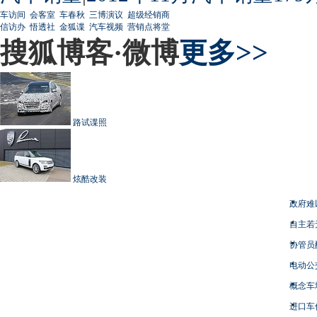
车访间
会客室
车春秋
三博演议
超级经销商
信访办
悟透社
金狐谍
汽车视频
营销点将堂
搜狐博客·微博
更多>>
路试谍照
炫酷改装
政府难
自主若
协管员
电动公
概念车
进口车