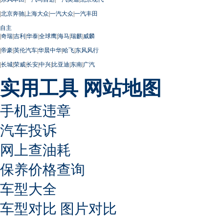
|
北京奔驰
|
上海大众
|
一汽大众
|
一汽丰田
自主
|
奇瑞
|
吉利
|
华泰
|
全球鹰
|
海马
|
瑞麒
|
威麟
|
帝豪
|
英伦汽车
|
华晨中华
|
哈飞
|
东风风行
|
长城
|
荣威
|
长安
|
中兴
|
比亚迪
|
东南
|
广汽
实用工具
网站地图
手机查违章
汽车投诉
网上查油耗
保养价格查询
车型大全
车型对比
图片对比