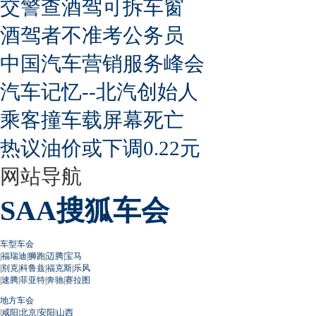
交警查酒驾可拆车窗
酒驾者不准考公务员
中国汽车营销服务峰会
汽车记忆--北汽创始人
乘客撞车载屏幕死亡
热议油价或下调0.22元
网站导航
SAA搜狐车会
车型车会
|
福瑞迪
|
狮跑
|
迈腾
|
宝马
|
别克
|
科鲁兹
|
福克斯
|
乐风
|
速腾
|
菲亚特
|
奔驰
|
赛拉图
地方车会
|
咸阳
|
北京
|
安阳
|
山西