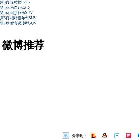
第3页:保时捷Cajun
第4页:马自达CX-5
第5页:玛莎拉蒂SUV
第6页:福特嘉年华SUV
第7页:欧宝紧凑型SUV
微博推荐
分享到：