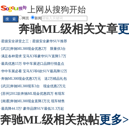
上网从搜狗开始
网页
新闻
奔驰ML级相关文章
更
·
星级安全讲堂之三：星级安全豪华SUV推荐
·
[武汉]奔驰ML300现金优惠2万 限量供3台
·
满足各种需求 宝马X3等豪华SUV直降5.7万
·
最高优惠15万 华中车展进口品牌行情盘点
·
华中车展必看 宝马X5等6款SUV最高降12万
·
奔驰ML300现金优惠3万元 送2万精品礼包
·
[武汉]奔驰ML300现车3台 现金优惠2万元
·
[苏州]2012款奔驰ML现金优惠四万 有现车
·
[南通]奔驰ML300现金直降2万元 现车销售
·
最高降44.3万! 豪华品牌SUV最低31.3万起
奔驰ML级相关热帖
更多>