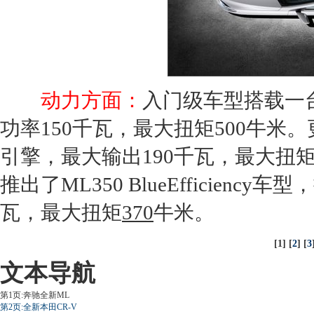
动力方面：
入门级车型搭载一台2.
功率150千瓦，最大扭矩500牛米
引擎，最大输出190千瓦，最大扭矩
推出了
ML350
BlueEfficienc
瓦，最大扭矩
370
牛米。
[1] [
2
] [
3
文本导航
第1页:奔驰全新ML
第2页:全新本田CR-V