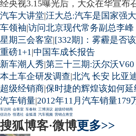
经央视3.15曝光后，大众在华宣布召回
汽车大讲堂
|
汪大总:汽车是国家强
车领袖
|
访问北京现代常务副总李峰
星期三会客室
|
[332期]：雾霾是否
重磅1+1
|
中国车成长报告
新车潮人秀
|
第三十三期:沃尔沃V60
本土车企研发调查
|
北汽
长安
比亚
超级经销商
|
保时捷的辉煌该如何延
汽车销量
|
2012年11月汽车销量179
车访间
会客室
车春秋
三博演议
超级经销商
信访办
悟透社
金狐谍
汽车视频
营销点将堂
搜狐博客·微博
更多>>