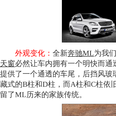
外观变化：
全新
奔驰ML
为我
天窗
必然让车内拥有一个明快而通
提供了一个通透的车尾，后挡风玻
藏式的B柱和D柱，而A柱和C柱依
留了
ML
历来的家族传统。