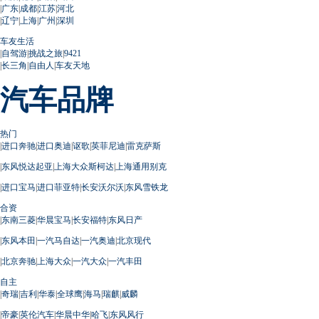
|
广东
|
成都
|
江苏
|
河北
|
辽宁
|
上海
|
广州
|
深圳
车友生活
|
自驾游
|
挑战之旅
|
9421
|
长三角
|
自由人
|
车友天地
汽车品牌
热门
|
进口奔驰
|
进口奥迪
|
讴歌
|
英菲尼迪
|
雷克萨斯
|
东风悦达起亚
|
上海大众斯柯达
|
上海通用别克
|
进口宝马
|
进口菲亚特
|
长安沃尔沃
|
东风雪铁龙
合资
|
东南三菱
|
华晨宝马
|
长安福特
|
东风日产
|
东风本田
|
一汽马自达
|
一汽奥迪
|
北京现代
|
北京奔驰
|
上海大众
|
一汽大众
|
一汽丰田
自主
|
奇瑞
|
吉利
|
华泰
|
全球鹰
|
海马
|
瑞麒
|
威麟
|
帝豪
|
英伦汽车
|
华晨中华
|
哈飞
|
东风风行