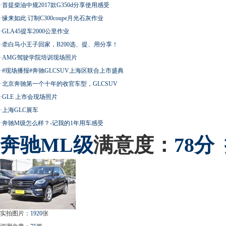
·
首提柴油中规2017款G350d分享使用感受
·
缘来如此 订制C300coupe月光石灰作业
·
GLA45提车2000公里作业
·
牵白马小王子回家，B200选、提、用分享！
·
AMG驾驶学院培训现场照片
·
#现场播报#奔驰GLCSUV上海区联合上市盛典
·
北京奔驰第一个十年的收官车型，GLCSUV
·
GLE 上市会现场照片
·
上海GLC展车
·
奔驰M级怎么样？-记我的1年用车感受
奔驰
ML级
满意度：
78分
实拍图片：
1920
张