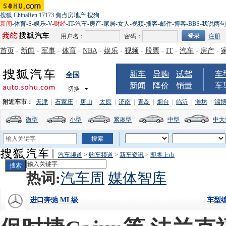
搜狐
ChinaRen
17173
焦点房地产
搜狗
新闻
-
体育
-
S
-
娱乐
-
V
-
财经
-
IT
-
汽车
-
房产
-
家居
-
女人
-
视频
-
播客
-
邮件
-
博客
-
BBS
-
我说两句
用户名：
密码：
注册
首页
-
新闻
-
军事
-
体育
-
NBA
-
娱乐
-
视频
-
股票
-
IT
-
汽车
-
房产
-
新车
导购
试驾
车
全国
新闻
降价
销量
车
切换
附近车市：
天津
|
石家庄
|
唐山
|
太原
|
济南
|
青岛
|
烟台
|
临沂
|
潍坊
|
淄
微型
小型
紧凑型
中型
中大
汽车频道
>
购车频道
>
新车资讯
>
即将上市
热词:
汽车周
媒体智库
车型
进口奔驰 ML级