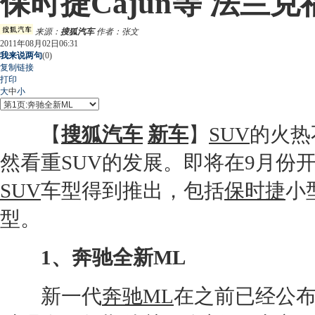
保时捷Cajun等 法兰
来源：
搜狐汽车
作者：张文
2011年08月02日06:31
我来说两句
(
0
)
复制链接
打印
大
中
小
【
搜狐汽车
新车
】
SUV
的火热
然看重
SUV
的发展。即将在9月份
SUV
车型得到推出，包括
保时捷
小
型。
1、
奔驰
全新
ML
新一代
奔驰ML
在之前已经公