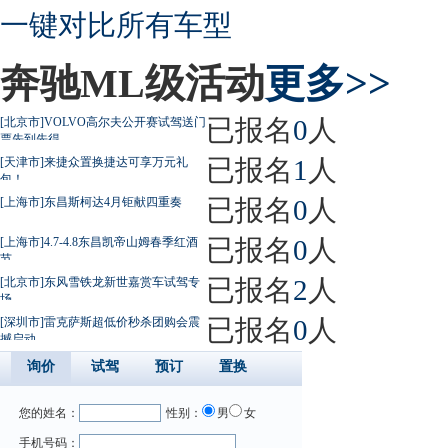
一键对比所有车型
奔驰ML级活动
更多>>
已报名
0
人
[北京市]VOLVO高尔夫公开赛试驾送门
票先到先得
已报名
1
人
[天津市]来捷众置换捷达可享万元礼
包！
已报名
0
人
[上海市]东昌斯柯达4月钜献四重奏
已报名
0
人
[上海市]4.7-4.8东昌凯帝山姆春季红酒
节
已报名
2
人
[北京市]东风雪铁龙新世嘉赏车试驾专
场
已报名
0
人
[深圳市]雷克萨斯超低价秒杀团购会震
撼启动
询价
试驾
预订
置换
您的姓名：
性别：
男
女
手机号码：