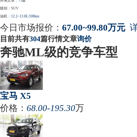
评测文章：
75
篇
级别：SUV
油耗：
12.2~13.8L/100km
今日市场报价：
67.00~99.80万元
详
目前共有
304
篇行情文章
询价
奔驰ML级的竞争车型
宝马 X5
价格：
68.00-195.30
万