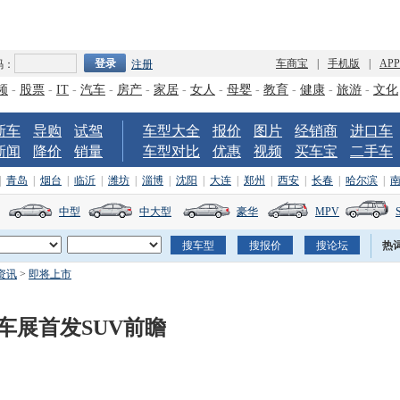
车商宝
|
手机版
|
AP
码：
注册
频
-
股票
-
IT
-
汽车
-
房产
-
家居
-
女人
-
母婴
-
教育
-
健康
-
旅游
-
文化
新车
导购
试驾
车型大全
报价
图片
经销商
进口车
新闻
降价
销量
车型对比
优惠
视频
买车宝
二手车
|
青岛
|
烟台
|
临沂
|
潍坊
|
淄博
|
沈阳
|
大连
|
郑州
|
西安
|
长春
|
哈尔滨
|
中型
中大型
豪华
MPV
热
资讯
>
即将上市
福车展首发SUV前瞻