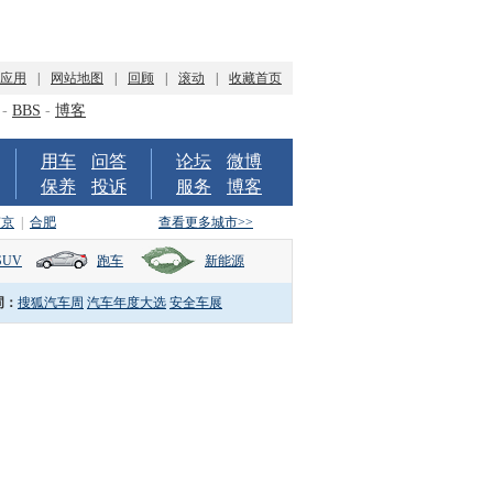
P应用
|
网站地图
|
回顾
|
滚动
|
收藏首页
-
BBS
-
博客
用车
问答
论坛
微博
保养
投诉
服务
博客
南京
|
合肥
查看更多城市>>
SUV
跑车
新能源
词：
搜狐汽车周
汽车年度大选
安全车展