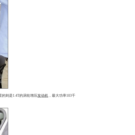
置的则是1.4T的涡轮增压
发动机
，最大功率103千