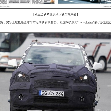
【
欧宝
全新紧凑级
SUV
新车
效果图】
over热，实际上这也是全球车市近期的发展趋势。而这款被成为“Baby
Antara
”的小版
安德