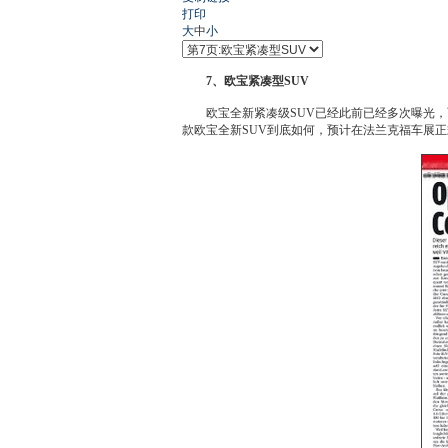
打印
大
中
小
7、
欧宝
紧凑型
SUV
欧宝
全新紧凑级
SUV
已经此前已经多次曝光，
款
欧宝
全
新SUV
到底如何，预计在法兰克福车展正