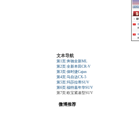
文本导航
第1页:奔驰全新ML
第2页:全新本田CR-V
第3页:保时捷Cajun
第4页:马自达CX-5
第5页:玛莎拉蒂SUV
第6页:福特嘉年华SUV
第7页:欧宝紧凑型SUV
微博推荐