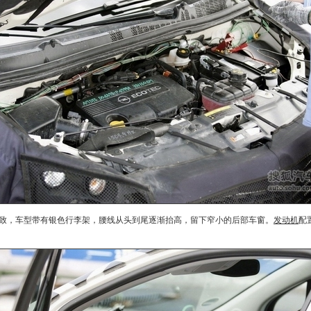
致，车型带有银色行李架，腰线从头到尾逐渐抬高，留下窄小的后部车窗。
发动机
配