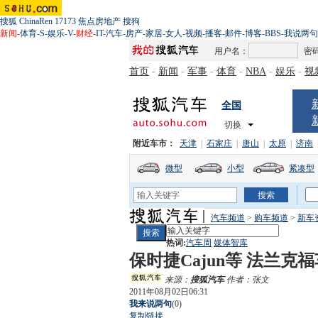
搜狐
ChinaRen
17173
焦点房地产
搜狗
新闻
-
体育
-
S
-
娱乐
-
V
-
财经
-
IT
-
汽车
-
房产
-
家居
-
女人
-
视频
-
播客
-
邮件
-
博客
-
BBS
-
我说两句
用户名：
密
首页
-
新闻
-
军事
-
体育
-
NBA
-
娱乐
-
视
全国
切换
附近车市：
天津
|
石家庄
|
唐山
|
太原
|
济南
微型
小型
紧凑型
汽车频道
>
购车频道
>
新车
热词:
汽车周
媒体智库
保时捷Cajun等 法兰克
来源：
搜狐汽车
作者：张文
2011年08月02日06:31
我来说两句
(
0
)
复制链接