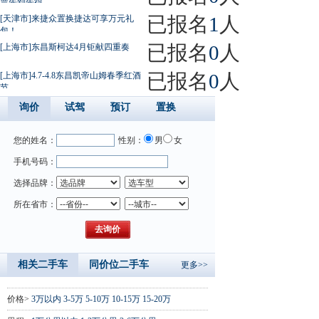
票先到先得
已报名
1
人
[天津市]来捷众置换捷达可享万元礼
包！
已报名
0
人
[上海市]东昌斯柯达4月钜献四重奏
已报名
0
人
[上海市]4.7-4.8东昌凯帝山姆春季红酒
节
询价
试驾
预订
置换
您的姓名：
性别：
男
女
手机号码：
选择品牌：
所在省市：
相关二手车
同价位二手车
更多>>
价格>
3万以内
3-5万
5-10万
10-15万
15-20万