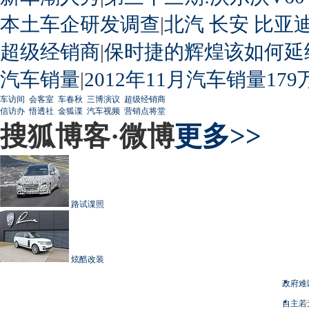
本土车企研发调查
|
北汽
长安
比亚
超级经销商
|
保时捷的辉煌该如何延
汽车销量
|
2012年11月汽车销量179
车访间
会客室
车春秋
三博演议
超级经销商
信访办
悟透社
金狐谍
汽车视频
营销点将堂
搜狐博客·微博
更多>>
路试谍照
炫酷改装
政府难
自主若