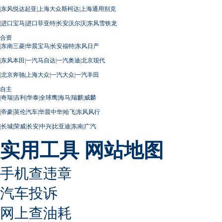
|
东风悦达起亚
|
上海大众斯柯达
|
上海通用别克
|
进口宝马
|
进口菲亚特
|
长安沃尔沃
|
东风雪铁龙
合资
|
东南三菱
|
华晨宝马
|
长安福特
|
东风日产
|
东风本田
|
一汽马自达
|
一汽奥迪
|
北京现代
|
北京奔驰
|
上海大众
|
一汽大众
|
一汽丰田
自主
|
奇瑞
|
吉利
|
华泰
|
全球鹰
|
海马
|
瑞麒
|
威麟
|
帝豪
|
英伦汽车
|
华晨中华
|
哈飞
|
东风风行
|
长城
|
荣威
|
长安
|
中兴
|
比亚迪
|
东南
|
广汽
实用工具
网站地图
手机查违章
汽车投诉
网上查油耗