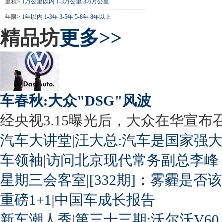
里程>
1万公里以内
1-3万公里
3-6万公里
年限>
1年以内
1-3年
3-5年
5-8年
8年以上
精品坊
更多>>
车春秋:大众"DSG"风波
经央视3.15曝光后，大众在华宣布召回
汽车大讲堂
|
汪大总:汽车是国家强
车领袖
|
访问北京现代常务副总李峰
星期三会客室
|
[332期]：雾霾是否
重磅1+1
|
中国车成长报告
新车潮人秀
|
第三十三期:沃尔沃V60