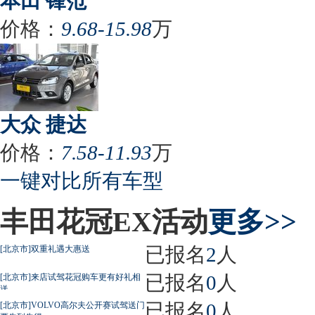
本田 锋范
价格：
9.68-15.98
万
大众 捷达
价格：
7.58-11.93
万
一键对比所有车型
丰田花冠EX活动
更多>>
已报名
2
人
[北京市]双重礼遇大惠送
已报名
0
人
[北京市]来店试驾花冠购车更有好礼相
送
已报名
0
人
[北京市]VOLVO高尔夫公开赛试驾送门