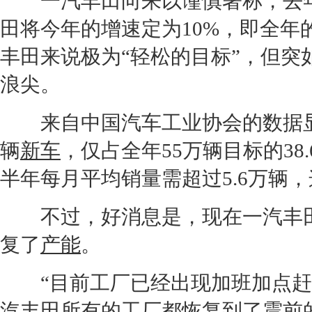
一汽丰田
向来以谨慎著称，去
田
将今年的增速定为10%，即全年
丰田
来说极为“轻松的目标”，但突
浪尖。
来自中国汽车工业协会的数据显示
辆
新车
，仅占全年55万辆目标的38
半年每月平均销量需超过5.6万辆
不过，好消息是，现在
一汽丰
复了
产能
。
“目前工厂已经出现加班加点赶工
汽丰田
所有的工厂都恢复到了震前