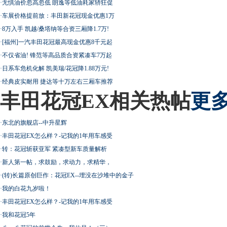
·
无惧油价忽高忽低 朗逸等低油耗家轿狂促
·
车展价格提前放：丰田新花冠现金优惠1万
·
8万入手 凯越/桑塔纳等合资三厢降1.7万!
·
[福州]一汽丰田花冠最高现金优惠8千元起
·
不仅省油! 锋范等高品质合资紧凑车7万起
·
日系车危机化解 凯美瑞/花冠降1.88万元!
·
经典皮实耐用 捷达等十万左右三厢车推荐
丰田花冠EX相关热帖
更多
·
东北的旗舰店--中升星辉
·
丰田花冠EX怎么样？-记我的1年用车感受
·
转：花冠斩获亚军 紧凑型新车质量解析
·
新人第一帖，求鼓励，求动力，求精华，
·
(转)长篇原创巨作：花冠EX--埋没在沙堆中的金子
·
我的白花九岁啦！
·
丰田花冠EX怎么样？-记我的1年用车感受
·
我和花冠5年