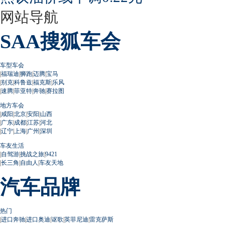
网站导航
SAA搜狐车会
车型车会
|
福瑞迪
|
狮跑
|
迈腾
|
宝马
|
别克
|
科鲁兹
|
福克斯
|
乐风
|
速腾
|
菲亚特
|
奔驰
|
赛拉图
地方车会
|
咸阳
|
北京
|
安阳
|
山西
|
广东
|
成都
|
江苏
|
河北
|
辽宁
|
上海
|
广州
|
深圳
车友生活
|
自驾游
|
挑战之旅
|
9421
|
长三角
|
自由人
|
车友天地
汽车品牌
热门
|
进口奔驰
|
进口奥迪
|
讴歌
|
英菲尼迪
|
雷克萨斯