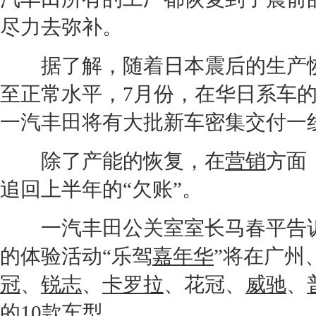
尽力去弥补。
据了解，随着日本震后的生产恢
至正常水平，7月份，在华日系车
一汽丰田
将有大批
新车
密集交付一
除了
产能
的恢复，在
营销
方面
追回上半年的“欠账”。
一汽丰田
公关室室长马春平告诉
的体验活动“乐驾
嘉年华
”将在广州
冠
、
锐志
、
卡罗拉
、
花冠
、
威驰
、
的10款车型。