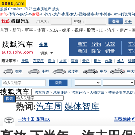
搜狐
ChinaRen
17173
焦点房地产
搜狗
新闻
-
体育
-
S
-
娱乐
-
V
-
财经
-
IT
-
汽车
-
房产
-
家居
-
女人
-
视频
-
播客
-
邮件
-
博客
-
BBS
-
我说两句
用户名：
密码：
注册
首页
-
新闻
-
军事
-
体育
-
NBA
-
娱乐
-
视频
-
股票
-
IT
-
汽车
-
房产
-
新车
导购
试驾
车
全国
新闻
降价
销量
车
切换
附近车市：
天津
|
石家庄
|
唐山
|
太原
|
济南
|
青岛
|
烟台
|
临沂
|
潍坊
|
淄
微型
小型
紧凑型
中型
中大
汽车频道
>
汽车评论
>
汽车评论
>
人物访谈
>
整车企业老总访
热词:
汽车周
媒体智库
车型综述
一汽丰田 花冠EX