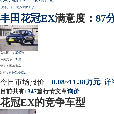
·
八一八花冠的前世今生，我伙呆！（三）
·
夏季开车，向八大陋习说不
丰田
花冠EX
满意度：
87
实拍图片：
2507
张
评测文章：
32
篇
级别：紧凑型车
油耗：
6.8~7L/100km
今日市场报价：
8.08~11.38万元
详
目前共有
1347
篇行情文章
询价
花冠EX的竞争车型