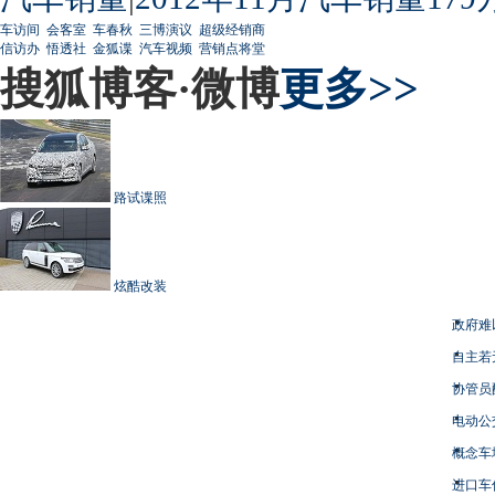
车访间
会客室
车春秋
三博演议
超级经销商
信访办
悟透社
金狐谍
汽车视频
营销点将堂
搜狐博客·微博
更多>>
路试谍照
炫酷改装
政府难
自主若
协管员
电动公
概念车
进口车