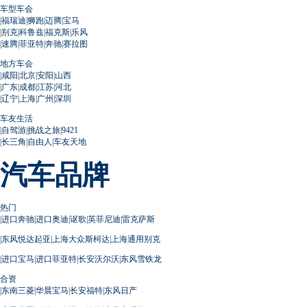
车型车会
|
福瑞迪
|
狮跑
|
迈腾
|
宝马
|
别克
|
科鲁兹
|
福克斯
|
乐风
|
速腾
|
菲亚特
|
奔驰
|
赛拉图
地方车会
|
咸阳
|
北京
|
安阳
|
山西
|
广东
|
成都
|
江苏
|
河北
|
辽宁
|
上海
|
广州
|
深圳
车友生活
|
自驾游
|
挑战之旅
|
9421
|
长三角
|
自由人
|
车友天地
汽车品牌
热门
|
进口奔驰
|
进口奥迪
|
讴歌
|
英菲尼迪
|
雷克萨斯
|
东风悦达起亚
|
上海大众斯柯达
|
上海通用别克
|
进口宝马
|
进口菲亚特
|
长安沃尔沃
|
东风雪铁龙
合资
|
东南三菱
|
华晨宝马
|
长安福特
|
东风日产