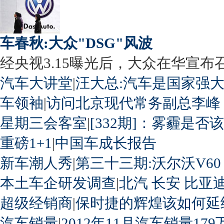
车春秋:大众"DSG"风波
经央视3.15曝光后，大众在华宣布召回
汽车大讲堂
|
汪大总:汽车是国家强
车领袖
|
访问北京现代常务副总李峰
星期三会客室
|
[332期]：雾霾是否
重磅1+1
|
中国车成长报告
新车潮人秀
|
第三十三期:沃尔沃V60
本土车企研发调查
|
北汽
长安
比亚
超级经销商
|
保时捷的辉煌该如何延
汽车销量
|
2012年11月汽车销量179