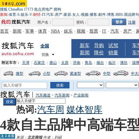
搜狐
ChinaRen
17173
焦点房地产
搜狗
新闻
-
体育
-
S
-
娱乐
-
V
-
财经
-
IT
-
汽车
-
房产
-
家居
-
女人
-
视频
-
播客
-
邮件
-
博客
-
BBS
-
我说两句
用户名：
密码：
注册
首页
-
新闻
-
军事
-
体育
-
NBA
-
娱乐
-
视频
-
股票
-
IT
-
汽车
-
房产
-
新车
导购
试驾
车
全国
新闻
降价
销量
车
切换
附近车市：
天津
|
石家庄
|
唐山
|
太原
|
济南
|
青岛
|
烟台
|
临沂
|
潍坊
|
淄
微型
小型
紧凑型
中型
中大
汽车频道
>
汽车新闻
>
产业新闻
热词:
汽车周
媒体智库
4款自主品牌中高端车
来源：
北京商报
作者：刘硕