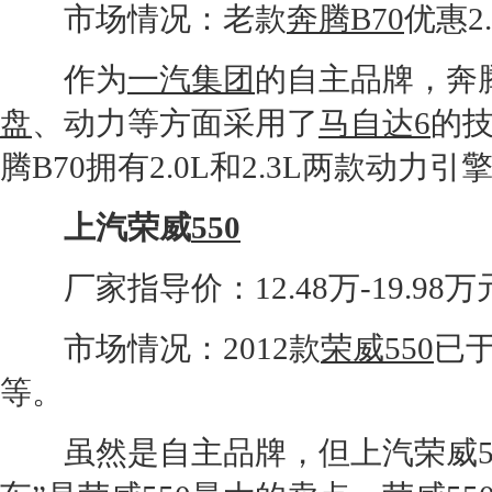
市场情况：老款
奔腾B70
优惠2
作为
一汽集团
的自主品牌，
奔
盘
、动力等方面采用了
马自达6
的
腾B70
拥有2.0L和2.3L两款动力引
上汽荣威
550
厂家指导价：12.48万-19.98万
市场情况：2012款
荣威550
已于
等。
虽然是自主品牌，但
上汽荣威