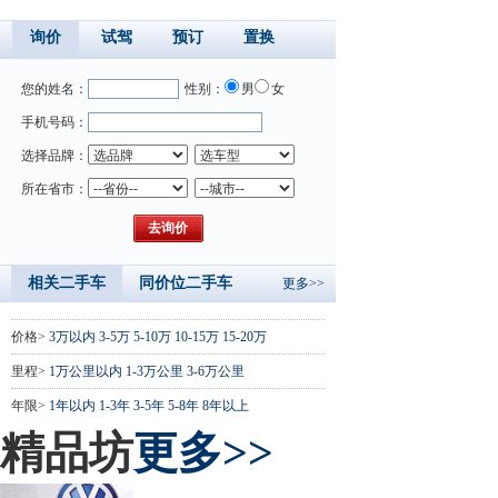
询价
试驾
预订
置换
您的姓名：
性别：
男
女
手机号码：
选择品牌：
所在省市：
相关二手车
同价位二手车
更多>>
价格>
3万以内
3-5万
5-10万
10-15万
15-20万
里程>
1万公里以内
1-3万公里
3-6万公里
年限>
1年以内
1-3年
3-5年
5-8年
8年以上
精品坊
更多>>