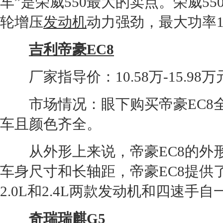
车”是
荣威550
最大的卖点。
荣威55
轮增压
发动机
动力强劲，最大功率1
吉利
帝豪EC8
厂家指导价：10.58万-15.98万
市场情况：眼下购买
帝豪EC8
车且颜色齐全。
从外形上来说，
帝豪EC8
的外
车身尺寸和长轴距，
帝豪EC8
提供
2.0L和2.4L两款
发动机
和四速手自
奇瑞
瑞麒G5