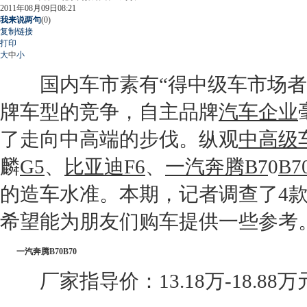
2011年08月09日08:21
我来说两句
(
0
)
复制链接
打印
大
中
小
国内车市素有“得中级车市场者得
牌车型的竞争，自主品牌
汽车企业
了走向中高端的步伐。纵观
中高级
麟
G5
、
比亚迪F6
、
一汽奔腾
B7
0
B7
的造车水准。本期，记者调查了4
希望能为朋友们购车提供一些参考
一汽奔腾
B7
0
B70
厂家指导价：13.18万-18.88万