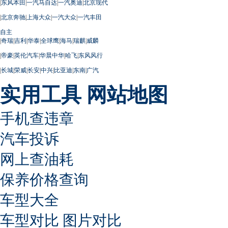
|
东风本田
|
一汽马自达
|
一汽奥迪
|
北京现代
|
北京奔驰
|
上海大众
|
一汽大众
|
一汽丰田
自主
|
奇瑞
|
吉利
|
华泰
|
全球鹰
|
海马
|
瑞麒
|
威麟
|
帝豪
|
英伦汽车
|
华晨中华
|
哈飞
|
东风风行
|
长城
|
荣威
|
长安
|
中兴
|
比亚迪
|
东南
|
广汽
实用工具
网站地图
手机查违章
汽车投诉
网上查油耗
保养价格查询
车型大全
车型对比
图片对比