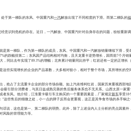
处于第一梯队的东风、中国重汽和
一汽
解放出现了不同程度的下滑。而第二梯队的
福
经意识到危机的存在。近日，
一汽
解放、中国重汽针对自身存在的问题，纷纷重新调
就是第一梯队，作为第一梯队的成员，东风、中国重汽和
一汽
解放销量继续下滑，受
9.7%的跌幅排第二；东风因产品结构相对均衡，且天龙重卡逆势增长，因而前7个月销量
大，同比去年实现了89.3%的增幅；北奔累计销量同比持平；红岩还有一定的正增长（9
这些实现增长的企业的产品基数，大多相对较小，相对于整个市场，其所增长的空间
，抢占了主流重卡企业的部分市场份额。如上汽
依维柯
红岩，国家历来重视西部地
品会吸引部分消费者，与其日益成熟完善的售后服务体系也不无关系。山西太原一家重
或者东风。他介绍，
江淮
重卡吸引车主购买的一个重要因素是，厂家规定
新车
享受1
：“这些售后的细微之处，小一点的牌子反而会更重视，这正是其争食市场的杀手锏之
话说，这也是第一、第二梯队的弱势。此外，除了上述业内人士分析的亮点因素外，
对风险的管理能力等。