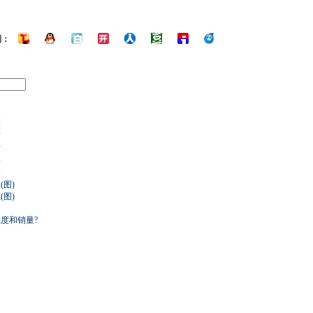
到：
点
策
商
市
一
辆
图)
图)
度和销量?