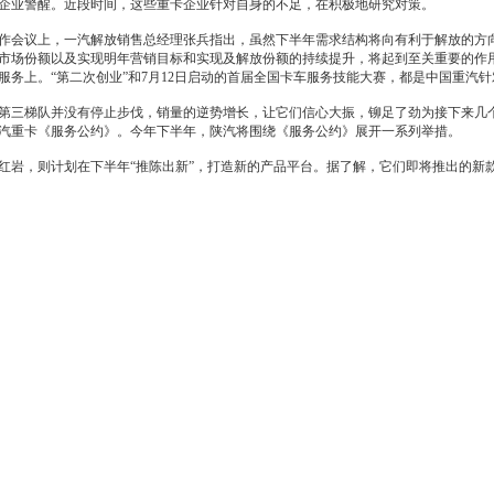
业警醒。近段时间，这些重卡企业针对自身的不足，在积极地研究对策。
作会议上，
一汽
解放销售总经理张兵指出，虽然下半年需求结构将向有利于解放的方向
市场份额以及实现明年
营销
目标和实现及解放份额的持续提升，将起到至关重要的作
务上。“第二次创业”和7月12日启动的首届全国卡车服务技能大赛，都是中国重汽
三梯队并没有停止步伐，销量的逆势增长，让它们信心大振，铆足了劲为接下来几个
汽重卡《服务公约》。今年下半年，陕汽将围绕《服务公约》展开一系列举措。
红岩，则计划在下半年“推陈出新”，打造新的产品平台。据了解，它们即将推出的新