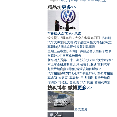
年限>
1年以内
1-3年
3-5年
5-8年
8年以上
精品坊
更多>>
车春秋:大众"DSG"风波
经央视3.15曝光后，大众在华宣布召回...
[详细]
汽车大讲堂
|
汪大总:汽车是国家强大与否的标志
车领袖
|
访问北京现代常务副总李峰
星期三会客室
|
[332期]：雾霾是否该由私车埋单
重磅1+1
|
中国车成长报告
新车潮人秀
|
第三十三期:沃尔沃V60 北欧旅行家"
本土车企研发调查
|
北汽
长安
比亚迪
吉利汽车
超级经销商
|
保时捷的辉煌该如何延续？
汽车销量
|
2012年11月汽车销量179万
2011年销量
车访间
会客室
车春秋
三博演议
超级经销商
信访办
悟透社
金狐谍
汽车视频
营销点将堂
搜狐博客·微博
更多>>
路试谍照