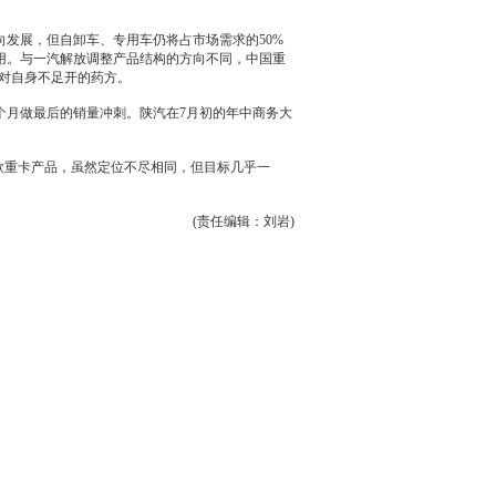
发展，但自卸车、专用车仍将占市场需求的50%
用。与
一汽
解放调整产品结构的方向不同，中国重
针对自身不足开的药方。
月做最后的销量冲刺。陕汽在7月初的年中商务大
款重卡产品，虽然定位不尽相同，但目标几乎一
(责任编辑：刘岩)