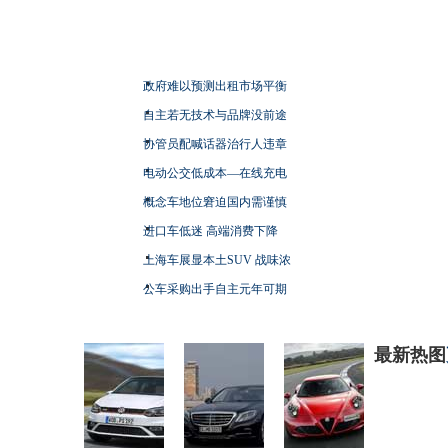
政府难以预测出租市场平衡
自主若无技术与品牌没前途
协管员配喊话器治行人违章
电动公交低成本—在线充电
概念车地位窘迫国内需谨慎
进口车低迷 高端消费下降
上海车展显本土SUV 战味浓
公车采购出手自主元年可期
最新热图