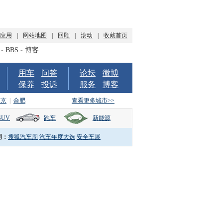
P应用
|
网站地图
|
回顾
|
滚动
|
收藏首页
-
BBS
-
博客
用车
问答
论坛
微博
保养
投诉
服务
博客
南京
|
合肥
查看更多城市>>
SUV
跑车
新能源
词：
搜狐汽车周
汽车年度大选
安全车展