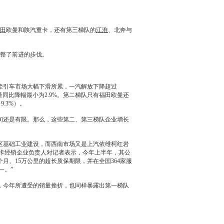
田
欧曼和陕汽重卡，还有第三梯队的
江淮
、北奔与
整了前进的步伐。
牵引车市场大幅下滑所累，
一汽
解放下降超过
同比降幅最小为2.9%。第二梯队只有
福田
欧曼还
.3%）。
还是有限。那么，这些第二、第三梯队企业增长
区基础工业建设，而西南市场又是上汽
依维柯
红岩
卡经销企业负责人对记者表示，今年上半年，其公
8个月、15万公里的超长质保期限，并在全国364家服
一。”
今年所遭受的销量挫折，也同样暴露出第一梯队