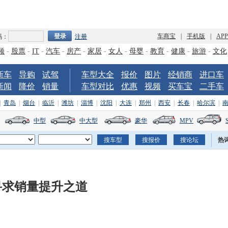
车商宝
|
手机版
|
AP
码：
注册
频
-
股票
-
IT
-
汽车
-
房产
-
家居
-
女人
-
母婴
-
教育
-
健康
-
旅游
-
文化
新车
导购
试驾
车型大全
报价
图片
经销商
进口车
新闻
降价
销量
车型对比
优惠
视频
买车宝
二手车
|
青岛
|
烟台
|
临沂
|
潍坊
|
淄博
|
沈阳
|
大连
|
郑州
|
西安
|
长春
|
哈尔滨
|
中型
中大型
豪华
MPV
热
寻求销量提升之道