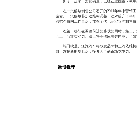
如今，连续下滑的销量，已经让这些重卡领军企
在
一汽
解放销售公司召开的2011年年中
营销
工
左右。
一汽
解放将加速结构调整，这对提升下半年
汽把今后的工作重点，放在了优化企业管理和售后服
在第一梯队在调整前进的步伐的同时，第二、第
会上，与潍柴动力、法士特等供应商共同签订了陕
福田
欧曼、
江淮汽车
格尔发品牌和上汽
依维柯
致：发掘新的增长点，提升其产品市场竞争力。
微博推荐