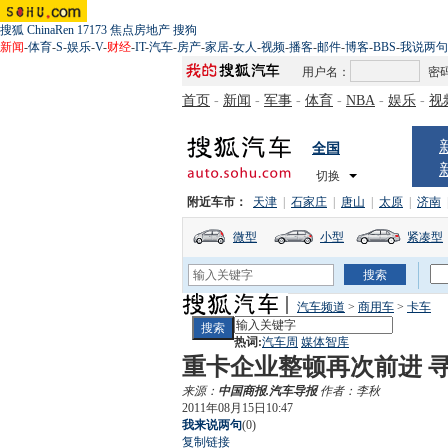
搜狐
ChinaRen
17173
焦点房地产
搜狗
新闻
-
体育
-
S
-
娱乐
-
V
-
财经
-
IT
-
汽车
-
房产
-
家居
-
女人
-
视频
-
播客
-
邮件
-
博客
-
BBS
-
我说两句
用户名：
密
首页
-
新闻
-
军事
-
体育
-
NBA
-
娱乐
-
视
全国
切换
附近车市：
天津
|
石家庄
|
唐山
|
太原
|
济南
微型
小型
紧凑型
汽车频道
>
商用车
>
卡车
热词:
汽车周
媒体智库
重卡企业整顿再次前进 
来源：
中国商报.汽车导报
作者：李秋
2011年08月15日10:47
我来说两句
(
0
)
复制链接