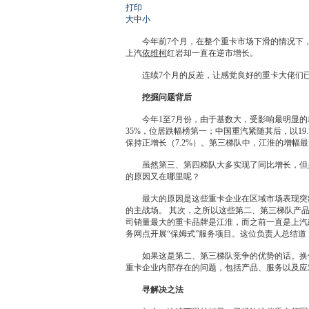
打印
大
中
小
今年前7个月，在整个重卡市场下滑的情况下，
上汽
依维柯
红岩却一直在逆市增长。
连续7个月的反差，让感觉良好的重卡大佬们已
挖掘问题背后
今年1至7月份，由于基数大，受影响最明显的
35%，位居跌幅榜第一；中国重汽紧随其后，以1
保持正增长（7.2%）。第三梯队中，
江淮
的增幅最
虽然第三、第四梯队大多实现了同比增长，但是
的原因又在哪里呢？
最大的原因是这些重卡企业在区域市场表现突出
的主战场。 其次，之所以这些第二、第三梯队产
司销量最大的重卡品牌是
江淮
，而之前一直是上汽
务网点开展“保姆式”服务项目。这位负责人总结道
如果这是第二、第三梯队竞争的优势的话。换句
重卡企业内部存在的问题，包括产品、服务以及应
寻解决之法