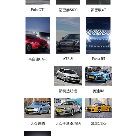
Polo GTI
迈巴赫S600
罗密欧4C
ATS-V
Fabia R5
马自达CX-3
斯柯达明锐
奥迪R8
大众速腾
大众全新桑塔纳
如虎CTR3