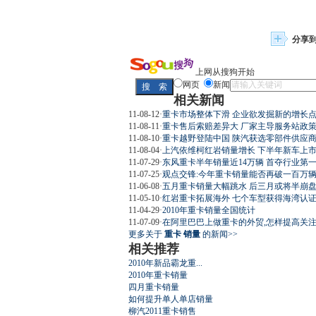
分享
上网从搜狗开始
网页
新闻
相关新闻
11-08-12
·
重卡市场整体下滑 企业欲发掘新的增长
11-08-11
·
重卡售后索赔差异大 厂家主导服务站政
11-08-10
·
重卡越野登陆中国 陕汽获选零部件供应
11-08-04
·
上汽依维柯红岩销量增长 下半年新车上
11-07-29
·
东风重卡半年销量近14万辆 首夺行业第
11-07-25
·
观点交锋:今年重卡销量能否再破一百万
11-06-08
·
五月重卡销量大幅跳水 后三月或将半崩盘(
11-05-10
·
红岩重卡拓展海外 七个车型获得海湾认证(
11-04-29
·
2010年重卡销量全国统计
11-07-09
·
在阿里巴巴上做重卡的外贸,怎样提高关注
更多关于
重卡 销量
的新闻>>
相关推荐
2010年新品霸龙重...
2010年重卡销量
四月重卡销量
如何提升单人单店销量
柳汽2011重卡销售