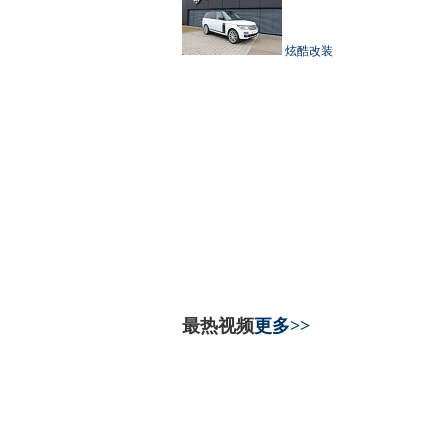
炫酷改装
最热视频
更多>>