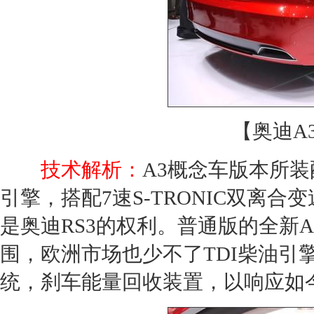
【奥迪A3
技术解析：
A3
概念车
版本所装
引擎，搭配7速S-TRONIC双离
是
奥迪
RS3的权利。普通版的全新
A
围，欧洲市场也少不了TDI柴油引擎
统，刹车能量回收装置，以响应如