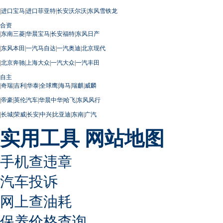
|
进口宝马
|
进口菲亚特
|
长安沃尔沃
|
东风雪铁龙
合资
|
东南三菱
|
华晨宝马
|
长安福特
|
东风日产
|
东风本田
|
一汽马自达
|
一汽奥迪
|
北京现代
|
北京奔驰
|
上海大众
|
一汽大众
|
一汽丰田
自主
|
奇瑞
|
吉利
|
华泰
|
全球鹰
|
海马
|
瑞麒
|
威麟
|
帝豪
|
英伦汽车
|
华晨中华
|
哈飞
|
东风风行
|
长城
|
荣威
|
长安
|
中兴
|
比亚迪
|
东南
|
广汽
实用工具
网站地图
手机查违章
汽车投诉
网上查油耗
保养价格查询