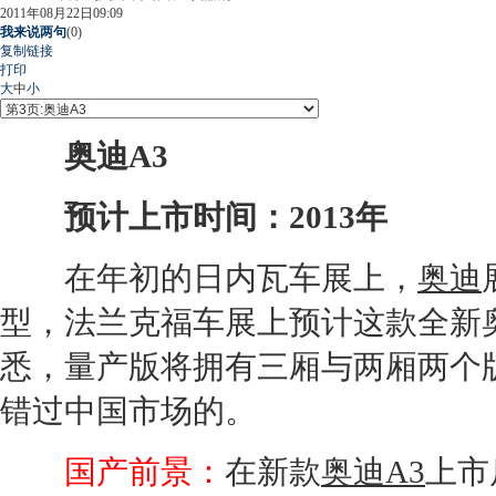
2011年08月22日09:09
我来说两句
(
0
)
复制链接
打印
大
中
小
奥迪A3
预计上市时间：2013年
在年初的
日内瓦车展
上，
奥迪
型，法兰克福车展上预计这款全新
悉，量产版将拥有三厢与两厢两个
错过中国市场的。
国产前景：
在新款
奥迪A3
上市