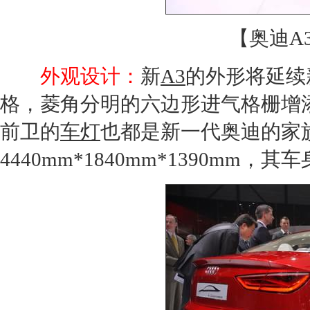
【奥迪A3
外观设计：
新
A3
的外形将延续
格，菱角分明的六边形进气格栅增
前卫的
车灯
也都是新一代
奥迪
的家
4440mm*1840mm*1390mm，其