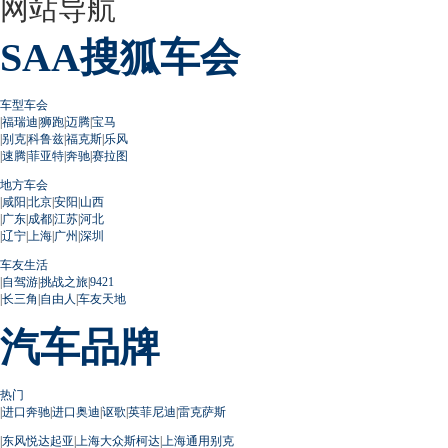
网站导航
SAA搜狐车会
车型车会
|
福瑞迪
|
狮跑
|
迈腾
|
宝马
|
别克
|
科鲁兹
|
福克斯
|
乐风
|
速腾
|
菲亚特
|
奔驰
|
赛拉图
地方车会
|
咸阳
|
北京
|
安阳
|
山西
|
广东
|
成都
|
江苏
|
河北
|
辽宁
|
上海
|
广州
|
深圳
车友生活
|
自驾游
|
挑战之旅
|
9421
|
长三角
|
自由人
|
车友天地
汽车品牌
热门
|
进口奔驰
|
进口奥迪
|
讴歌
|
英菲尼迪
|
雷克萨斯
|
东风悦达起亚
|
上海大众斯柯达
|
上海通用别克