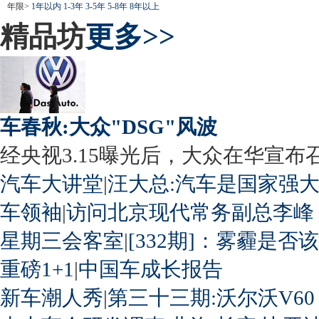
年限>
1年以内
1-3年
3-5年
5-8年
8年以上
精品坊
更多>>
车春秋:大众"DSG"风波
经央视3.15曝光后，大众在华宣布召回
汽车大讲堂
|
汪大总:汽车是国家强
车领袖
|
访问北京现代常务副总李峰
星期三会客室
|
[332期]：雾霾是否
重磅1+1
|
中国车成长报告
新车潮人秀
|
第三十三期:沃尔沃V60