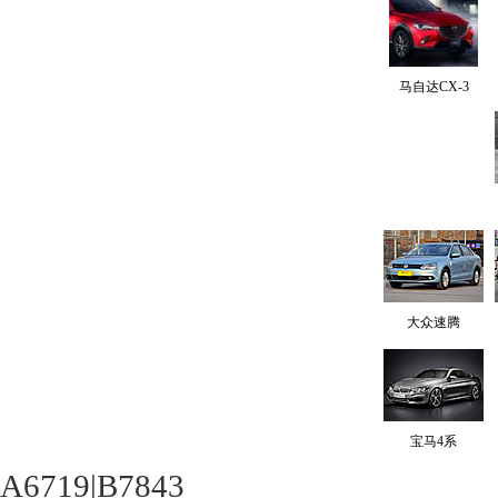
马自达CX-3
大众速腾
宝马4系
A6719|B7843