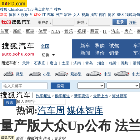
搜狐
ChinaRen
17173
焦点房地产
搜狗
新闻
-
体育
-
S
-
娱乐
-
V
-
财经
-
IT
-
汽车
-
房产
-
家居
-
女人
-
视频
-
播客
-
邮件
-
博客
-
BBS
-
我说两句
用户名：
密码：
注册
首页
-
新闻
-
军事
-
体育
-
NBA
-
娱乐
-
视频
-
股票
-
IT
-
汽车
-
房产
-
新车
导购
试驾
车
全国
新闻
降价
销量
车
切换
附近车市：
天津
|
石家庄
|
唐山
|
太原
|
济南
|
青岛
|
烟台
|
临沂
|
潍坊
|
淄
微型
小型
紧凑型
中型
中大
汽车频道
>
购车频道
>
新车资讯
>
最新上市
>
海外新车
热词:
汽车周
媒体智库
量产版大众Up公布 法
来源：
搜狐汽车
作者：黄嘉刚