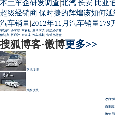
本土车企研发调查
|
北汽
长安
比亚
超级经销商
|
保时捷的辉煌该如何延
汽车销量
|
2012年11月汽车销量179
车访间
会客室
车春秋
三博演议
超级经销商
信访办
悟透社
金狐谍
汽车视频
营销点将堂
搜狐博客·微博
更多>>
路试谍照
炫酷改装
政府难
自主若
协管员