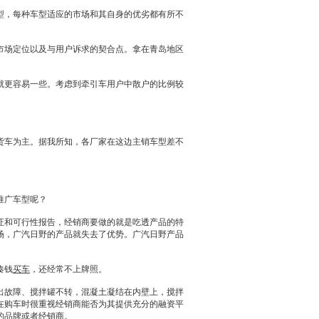
，每种车型适应的市场和其自身的优劣都有所不
场定位以及与用户诉求的契合点。拿在青岛地区
。
更容易一些。考虑到牵引车用户中散户的比例较
货车为主。据我所知，各厂家在这边主销车型差不
推广车型呢？
证和可行性报告，
经销商
要做的就是吃透产品的特
场，广汽
日野
的产品就失去了优势。广汽
日野
产品
凑钱
买车
，还经常不上牌照。
出故障、搅拌罐不转，混凝土凝结在内壁上，搅拌
在购车时很重视
经销商
能否为其提供充分的融资平
的品牌或者
经销商
。