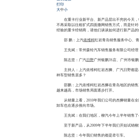
打印
大
中
小
在重卡行业新平台、新产品层出不穷的今天，特
不再采取以往粗犷式四面撒网销售方式，而是针对
经验的重卡
经销商
，请他们谈谈如何进行新产品的
邵 鹏：上汽
依维柯
红岩青岛销售服务中心、
王先斌：常州森铃汽车销售服务有限公司经理
陈志坚：广汽
日野
广州银鹏3S店、广州市银
主持人：上汽
依维柯
红岩杰狮、广汽
日野
都是
种车型销售居多？
邵鹏：上汽
依维柯
红岩杰狮在青岛地区的销售
越来越高，市场销售局面逐步打开。
从销量上看，2010年我们公司的杰狮销量在全
卸车也在逐步推向市场。
王先斌：在我们地区，
柳汽
今年上半年销售了
至于新产品，从2009年下半年我们开始试销
柳
陈志坚：今年我们销售的都是牵引车。