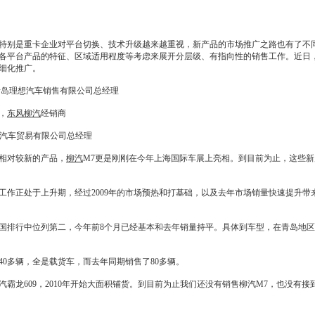
别是重卡企业对平台切换、技术升级越来越重视，新产品的市场推广之路也有了不
各平台产品的特征、区域适用程度等考虑来展开分层级、有指向性的销售工作。近日
细化推广。
青岛理想汽车销售有限公司总经理
，
东风柳汽
经销商
鹏汽车贸易有限公司总经理
相对较新的产品，
柳汽
M7更是刚刚在今年上海国际车展上亮相。到目前为止，这些
工作正处于上升期，经过2009年的市场预热和打基础，以及去年市场销量快速提升
国排行中位列第二，今年前8个月已经基本和去年销量持平。具体到车型，在青岛地
40多辆，全是载货车，而去年同期销售了80多辆。
汽
霸龙609，2010年开始大面积铺货。到目前为止我们还没有销售
柳汽
M7，也没有接