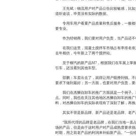
王先斌：物流用户对产品公告比较敏感，比如货
道听途说，毕竟没有实际的数据。
专用车用户看重产品质量和售后服务，一般都要
要专业。
作为
经销商
，我们要对用户负责，当产品还不
在我们这里，混凝土搅拌车市场占有率排名依
去年相仿，今年新上了两个搅拌站。
至于
柳汽
的新产品M7，根据我们在车展上掌
引车，还没看到其他车型。
邵鹏：车卖出去了，就得让用户能挣到钱。不能
要求下做到最好；另一方面，也要对用户负责，要
我们在杰狮自卸车的推广方面就是一个例子。就
点。同时，我也在关注其他地区杰狮自卸车的推广
料，对杰狮自卸车的实际表现有了深刻了解，再推
其实不管是新品牌、新产品还是老品牌、老产
“我所代理的品牌是老品牌，在我们当地一直占
场的产品，但是由于这时用户对产品成熟度要求很
时期，用之前老产品的利润来补贴新产品。”一位