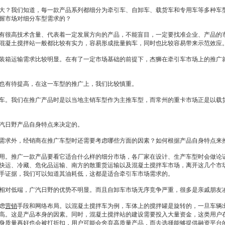
？我们知道，每一款产品系列都细分为牵引车、自卸车、载货车和专用车等多种车型
握市场对细分车型需求的？
很高技术含量、代表着一定发展方向的产品，不能盲目，一定要找准企业、产品的市
混凝土搅拌站一般都比较有实力，容易形成批量购车，同时也比较容易带来示范效应
箱运输需求比较明显。在有了一定市场基础的前提下，杰狮在牵引车市场上的推广就
有待提高，在这一车型的推广上，我们比较慎重。
车。我们在推广产品时是以当地主销车型作为主推车型，而常州的重卡市场正是以载
汽
日野
产品自身特点来决定的。
需求外，
经销商
在推广车型时还需要考虑哪些方面的因素？如何根据产品自身特点来
。推广一款产品要看它适合什么样的细分市场，各厂家在设计、生产车型时会做论
快运、冷藏、危化品运输、南方的散重货运输以及混凝土搅拌车市场，离开这几个市
手证据，我们可以知道其油耗低，这都是适合牵引车市场需求的。
相对低端，广汽
日野
的优势不明显。而且自卸车市场无序竞争严重，很多是亲戚朋友
虑
营销
手段和网络布局。以混凝土搅拌车为例，车体上的搅拌罐是旋转的，一旦车辆
高。这是产品本身的因素。同时，混凝土搅拌站的建设需要投入大量资金，这类用户
身质量再好也会被打折扣，用户可能会舍弃高质量产品，而去选择能够提供融资平台