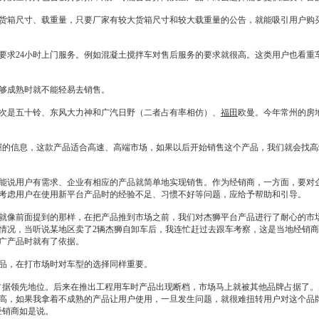
箱尺寸、载重量，只要厂家有较大货箱尺寸和较大载重量的公告，就能吸引用户购买
求24小时上门服务。例如混凝土搅拌车对售后服务的要求就很高。这类用户也看重
够成熟时就不能轻易去销售。
次是五十铃、东风大力神和广汽
日野
（二者占有率相仿）、
福田
欧曼。今年常州的房
握的信息，这款产品适合高速、高端市场，如果以后开始销售这个产品，我们就会找高
说用户有需求、企业有相应的产品就简单地实现销售。作为
经销商
，一方面，要对
考虑用户在使用新平台产品时的经验不足、习惯不好等问题，应给予帮助和引导。
像前面提到的那样，在把产品推到市场之前，我们对杰狮平台产品进行了耐心的市场
情况，当听说某地区卖了2辆杰狮自卸车后，我连忙赶过去跟车考察，这是当地
经销商
广产品时就有了依据。
品，在打市场时对车型的选择同样重要。
据领先地位。后来在推出工程用车时产品出现断档，市场马上就被其他品牌占据了。
高，如果我拿着不成熟的产品让用户使用，一旦发生问题，就很难扭转用户对这个品
经销商
如是说。