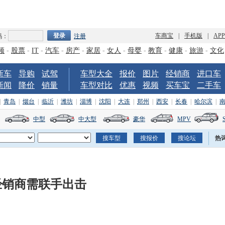
车商宝
|
手机版
|
AP
码：
注册
频
-
股票
-
IT
-
汽车
-
房产
-
家居
-
女人
-
母婴
-
教育
-
健康
-
旅游
-
文化
新车
导购
试驾
车型大全
报价
图片
经销商
进口车
新闻
降价
销量
车型对比
优惠
视频
买车宝
二手车
|
青岛
|
烟台
|
临沂
|
潍坊
|
淄博
|
沈阳
|
大连
|
郑州
|
西安
|
长春
|
哈尔滨
|
中型
中大型
豪华
MPV
热
经销商需联手出击