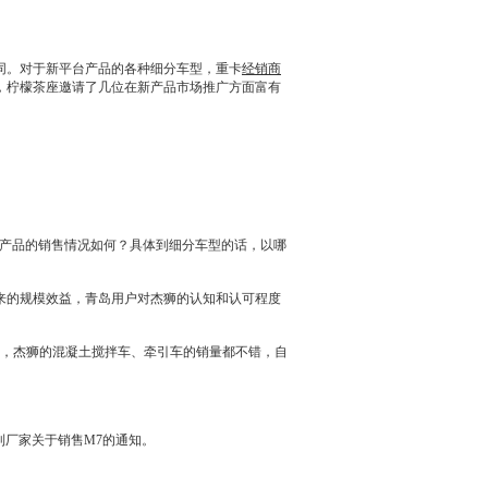
同。对于新平台产品的各种细分车型，重卡
经销商
，柠檬茶座邀请了几位在新产品市场推广方面富有
新产品的销售情况如何？具体到细分车型的话，以哪
带来的规模效益，青岛用户对杰狮的认知和认可程度
区，杰狮的混凝土搅拌车、牵引车的销量都不错，自
到厂家关于销售M7的通知。