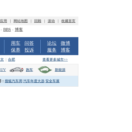
P应用
|
网站地图
|
回顾
|
滚动
|
收藏首页
-
BBS
-
博客
用车
问答
论坛
微博
保养
投诉
服务
博客
南京
|
合肥
查看更多城市>>
SUV
跑车
新能源
词：
搜狐汽车周
汽车年度大选
安全车展