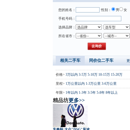
您的姓名：
性别：
男
女
手机号码：
选择品牌：
所在省市：
相关二手车
同价位二手车
更
价格>
3万以内
3-5万
5-10万
10-15万
15-20万
里程>
1万公里以内
1-3万公里
3-6万公里
年限>
1年以内
1-3年
3-5年
5-8年
8年以上
精品坊
更多>>
车春秋:大众"DSG"风波