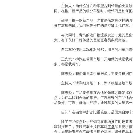
主持人：为什么这几种车型占到销量的比重较大
同。在推广新产品的细分车型时，
经销商
是如何把
邵鹏：推一款新产品，尤其是像杰狮这样的具有
推广杰狮来说，我们率先推广的是混凝土搅拌车。
与此同时，青岛的港口物流很发达，尤其是集装
大，有了良好口碑传播的基础更容易实现突破。
自卸车的使用工况相对恶劣，用户的用车习惯也
王先斌：
柳汽
在常州市场一开始做的就是载货
多，都是载货车。
陈志坚：我们销售牵引车居多，主要是根据广
主持人：请详细介绍一下，除了根据当地市场
陈志坚：产品要使用在合适的领域才能发挥作用
点，为产品找到合适的用户。广汽
日野
的产品适合
品质好、可靠、舒适、经济，通过掌握的大量第一
自卸车在销售中所占比重较低，是因为自卸车
除了产品特点外，
经销商
在市场推广时还要考
罐就报废了，所以混凝土搅拌车对
底盘
品质要求很
台，如果融资平台不能满足用户需求，即使产品本