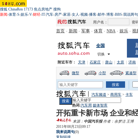
搜狐
ChinaRen
17173
焦点房地产
搜狗
新闻
-
体育
-
S
-
娱乐
-
V
-
财经
-
IT
-
汽车
-
房产
-
家居
-
女人
-
视频
-
播客
-
邮件
-
博客
-
BBS
-
我说两句
用户名：
密
首页
-
新闻
-
军事
-
体育
-
NBA
-
娱乐
-
视
全国
切换
附近车市：
天津
|
石家庄
|
唐山
|
太原
|
济南
微型
小型
紧凑型
汽车频道
>
商用车
>
卡车
热词:
汽车周
媒体智库
开拓重卡新市场 企业和
来源：
中国汽车报
作者：余梦洁 王博
2011年08月23日09:17
我来说两句
(
0
)
复制链接