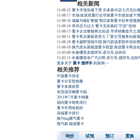
相关新闻
11-08-22
·
重卡市场加速下滑 京多家4S店七月交白
11-08-17
·
市场/政策双重打击导致重卡市场加速下滑(
11-08-16
·
城建与煤矿整顿 鄂尔多斯重卡狂奔变慢
11-08-16
·
库存压力过大 重卡无奈疯狂"打折"促销
11-08-15
·
重卡企业整顿再次前进 寻求销量提升之
11-08-11
·
重卡售后索赔差异大 厂家主导服务站政
11-08-10
·
重卡越野登陆中国 陕汽获选零部件供应
11-08-10
·
陕汽牵头新能源重卡联盟 推进重卡商业
11-05-09
·
长春哪里卖搅拌车,牵引车,自卸车
11-05-11
·
长春哪里有广汽日野,牵引车,搅拌车,自卸车
更多关于
重卡 搅拌车
的新闻>>
相关推荐
中国重卡排名
重卡分车型销量
重卡发展前景
有货源买辆重卡能...
2011年7月重卡销量
国内重卡销售排行
重卡车用啥胎好
高端重卡排行
陕汽lng燃气重卡
陕汽新 能源重卡
询价
试驾
预订
置换