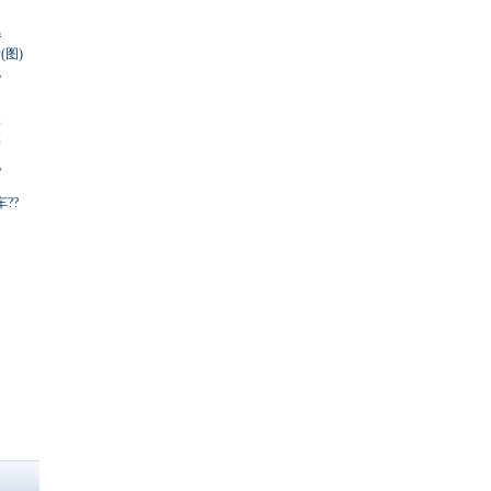
卷
图)
跑
道
策
商
化
??