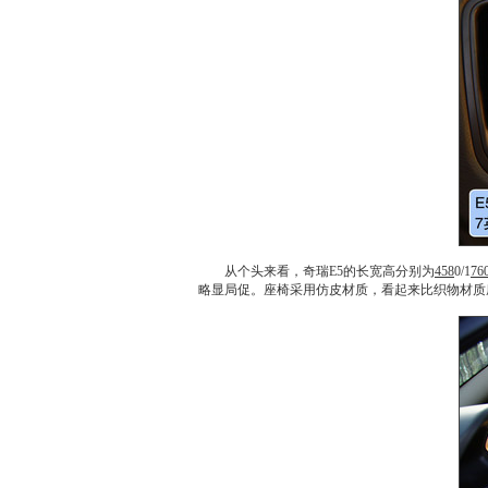
从个头来看，
奇瑞E5
的长宽高分别为
458
0/1
76
略显局促。
座椅
采用仿皮材质，看起来比织物材质