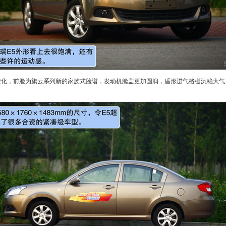
变化，前脸为
旗云
系列新的家族式脸谱，
发动机
舱盖更加圆润，盾形进气格栅沉稳大气