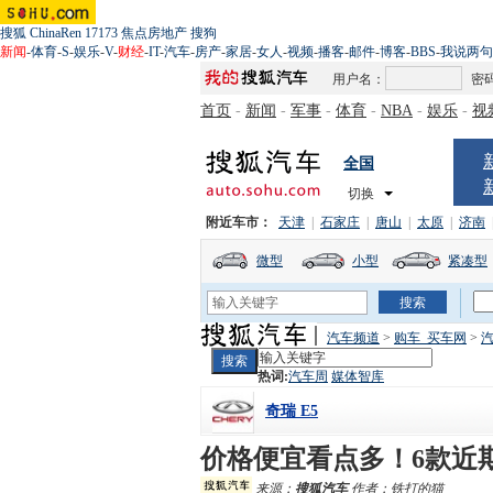
搜狐
ChinaRen
17173
焦点房地产
搜狗
新闻
-
体育
-
S
-
娱乐
-
V
-
财经
-
IT
-
汽车
-
房产
-
家居
-
女人
-
视频
-
播客
-
邮件
-
博客
-
BBS
-
我说两句
用户名：
密
首页
-
新闻
-
军事
-
体育
-
NBA
-
娱乐
-
视
全国
切换
附近车市：
天津
|
石家庄
|
唐山
|
太原
|
济南
微型
小型
紧凑型
汽车频道
>
购车_买车网
>
热词:
汽车周
媒体智库
奇瑞 E5
价格便宜看点多！6款近
来源：
搜狐汽车
作者：铁打的猫