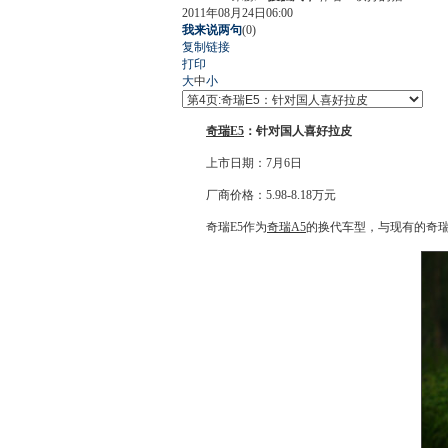
2011年08月24日06:00
我来说两句
(
0
)
复制链接
打印
大
中
小
奇瑞E5
：针对国人喜好拉皮
上市日期：7月6日
厂商价格：5.98-8.18万元
奇瑞E5
作为
奇瑞A5
的换代车型，与现有的
奇瑞