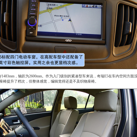
0
/1483mm，轴距为2600mm。作为入门级别的
紧凑型车
来说，
奇瑞E5
在车内空间方面
座椅
提升了档次，但整体感觉，编辑觉得还是不及织物
座椅
。