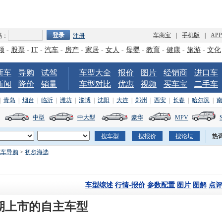
车商宝
|
手机版
|
AP
码：
注册
频
-
股票
-
IT
-
汽车
-
房产
-
家居
-
女人
-
母婴
-
教育
-
健康
-
旅游
-
文化
新车
导购
试驾
车型大全
报价
图片
经销商
进口车
新闻
降价
销量
车型对比
优惠
视频
买车宝
二手车
|
青岛
|
烟台
|
临沂
|
潍坊
|
淄博
|
沈阳
|
大连
|
郑州
|
西安
|
长春
|
哈尔滨
|
中型
中大型
豪华
MPV
热
汽车导购
>
初步海选
车型综述
行情-报价
参数配置
图片
图解
点
期上市的自主车型