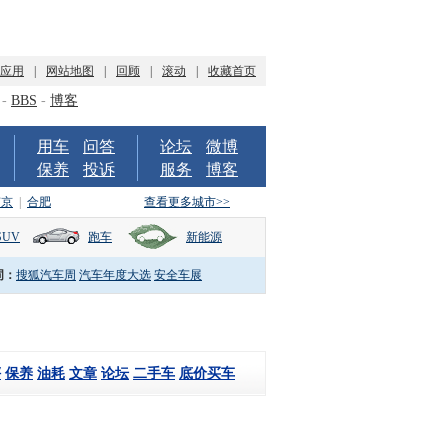
P应用
|
网站地图
|
回顾
|
滚动
|
收藏首页
-
BBS
-
博客
用车
问答
论坛
微博
保养
投诉
服务
博客
南京
|
合肥
查看更多城市>>
SUV
跑车
新能源
词：
搜狐汽车周
汽车年度大选
安全车展
评
保养
油耗
文章
论坛
二手车
底价买车