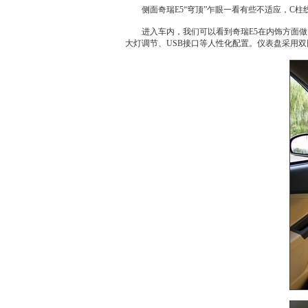
侧面
奇瑞E5
“穹顶”乍眼一看有些不适应，C
进入车内，我们可以看到
奇瑞E5
在内饰方面做
大灯调节、USB接口等人性化配置。
仪表盘
采用双