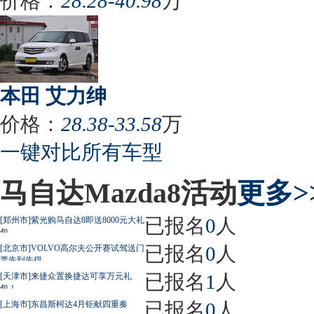
价格：
28.28-40.98
万
本田 艾力绅
价格：
28.38-33.58
万
一键对比所有车型
马自达Mazda8活动
更多>
已报名
0
人
[郑州市]紫光购马自达8即送8000元大礼
包
已报名
0
人
[北京市]VOLVO高尔夫公开赛试驾送门
票先到先得
已报名
1
人
[天津市]来捷众置换捷达可享万元礼
包！
已报名
0
人
[上海市]东昌斯柯达4月钜献四重奏