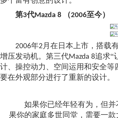
多个富有创意的设计。
第
代
（
至今）
3
Mazda
8
2006
年
月在日本上市，搭载
2006
2
增压
发动机
。第三代
追求“
Mazda
8
计、操控动力、空间运用和安全等
要在外观部分进行了重新的设计。
如果你已经年轻有为，但并不
果你的家庭多世同堂，需要一款