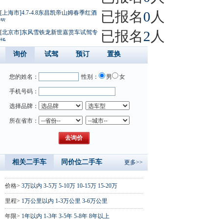
已报名
0
人
[上海市]4.7-4.8东昌凯帝山姆春季红酒
节
已报名
2
人
[北京市]东风雪铁龙新世嘉赏车试驾专
场
询价
试驾
预订
置换
您的姓名：
性别：
男
女
手机号码：
选择品牌：
所在省市：
相关二手车
同价位二手车
更多>>
价格>
3万以内
3-5万
5-10万
10-15万
15-20万
里程>
1万公里以内
1-3万公里
3-6万公里
年限>
1年以内
1-3年
3-5年
5-8年
8年以上