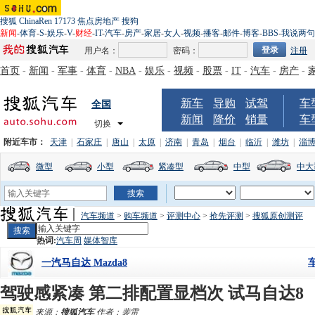
搜狐
ChinaRen
17173
焦点房地产
搜狗
新闻
-
体育
-
S
-
娱乐
-
V
-
财经
-
IT
-
汽车
-
房产
-
家居
-
女人
-
视频
-
播客
-
邮件
-
博客
-
BBS
-
我说两句
用户名：
密码：
注册
首页
-
新闻
-
军事
-
体育
-
NBA
-
娱乐
-
视频
-
股票
-
IT
-
汽车
-
房产
-
新车
导购
试驾
车
全国
新闻
降价
销量
车
切换
附近车市：
天津
|
石家庄
|
唐山
|
太原
|
济南
|
青岛
|
烟台
|
临沂
|
潍坊
|
淄
微型
小型
紧凑型
中型
中大
汽车频道
>
购车频道
>
评测中心
>
抢先评测
>
搜狐原创测评
热词:
汽车周
媒体智库
一汽马自达 Mazda8
驾驶感紧凑 第二排配置显档次 试马自达8
来源：
搜狐汽车
作者：裴雷