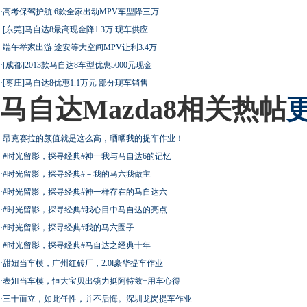
·
高考保驾护航 6款全家出动MPV车型降三万
·
[东莞]马自达8最高现金降1.3万 现车供应
·
端午举家出游 途安等大空间MPV让利3.4万
·
[成都]2013款马自达8车型优惠5000元现金
·
[枣庄]马自达8优惠1.1万元 部分现车销售
马自达Mazda8相关热帖
·
昂克赛拉的颜值就是这么高，晒晒我的提车作业！
·
#时光留影，探寻经典#神一我与马自达6的记忆
·
#时光留影，探寻经典#－我的马六我做主
·
#时光留影，探寻经典#神一样存在的马自达六
·
#时光留影，探寻经典#我心目中马自达的亮点
·
#时光留影，探寻经典#我的马六圈子
·
#时光留影，探寻经典#马自达之经典十年
·
甜妞当车模，广州红砖厂，2.0l豪华提车作业
·
表姐当车模，恒大宝贝出镜力挺阿特兹+用车心得
·
三十而立，如此任性，并不后悔。深圳龙岗提车作业