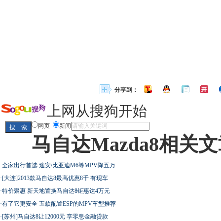
分享到：
上网从搜狗开始
网页
新闻
马自达Mazda8相关
·
全家出行首选 途安/比亚迪M6等MPV降五万
·
[大连]2013款马自达8最高优惠8千 有现车
·
特价聚惠 新天地置换马自达8钜惠达4万元
·
有了它更安全 五款配置ESP的MPV车型推荐
·
[苏州]马自达8让12000元 享零息金融贷款