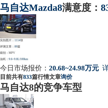
马自达
Mazda8
满意度：
8
实拍图片：
1114
张
评测文章：
89
篇
级别：MPV
油耗：
9.6~9.8L/100km
今日市场报价：
20.68~24.98万元
详
目前共有
833
篇行情文章
询价
马自达8的竞争车型