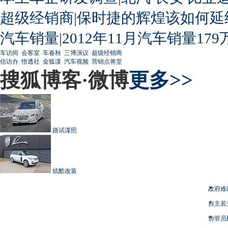
超级经销商
|
保时捷的辉煌该如何延
汽车销量
|
2012年11月汽车销量179
车访间
会客室
车春秋
三博演议
超级经销商
信访办
悟透社
金狐谍
汽车视频
营销点将堂
搜狐博客·微博
更多>>
路试谍照
炫酷改装
政府难
自主若
协管员