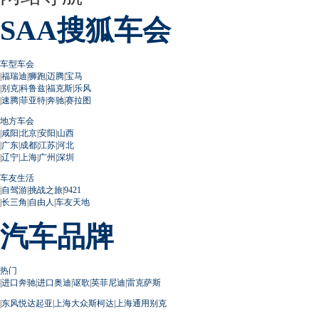
SAA搜狐车会
车型车会
|
福瑞迪
|
狮跑
|
迈腾
|
宝马
|
别克
|
科鲁兹
|
福克斯
|
乐风
|
速腾
|
菲亚特
|
奔驰
|
赛拉图
地方车会
|
咸阳
|
北京
|
安阳
|
山西
|
广东
|
成都
|
江苏
|
河北
|
辽宁
|
上海
|
广州
|
深圳
车友生活
|
自驾游
|
挑战之旅
|
9421
|
长三角
|
自由人
|
车友天地
汽车品牌
热门
|
进口奔驰
|
进口奥迪
|
讴歌
|
英菲尼迪
|
雷克萨斯
|
东风悦达起亚
|
上海大众斯柯达
|
上海通用别克