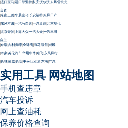
|
进口宝马
|
进口菲亚特
|
长安沃尔沃
|
东风雪铁龙
合资
|
东南三菱
|
华晨宝马
|
长安福特
|
东风日产
|
东风本田
|
一汽马自达
|
一汽奥迪
|
北京现代
|
北京奔驰
|
上海大众
|
一汽大众
|
一汽丰田
自主
|
奇瑞
|
吉利
|
华泰
|
全球鹰
|
海马
|
瑞麒
|
威麟
|
帝豪
|
英伦汽车
|
华晨中华
|
哈飞
|
东风风行
|
长城
|
荣威
|
长安
|
中兴
|
比亚迪
|
东南
|
广汽
实用工具
网站地图
手机查违章
汽车投诉
网上查油耗
保养价格查询