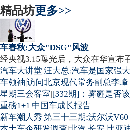
精品坊
更多>>
车春秋:大众"DSG"风波
经央视3.15曝光后，大众在华宣布召回
汽车大讲堂
|
汪大总:汽车是国家强
车领袖
|
访问北京现代常务副总李峰
星期三会客室
|
[332期]：雾霾是否
重磅1+1
|
中国车成长报告
新车潮人秀
|
第三十三期:沃尔沃V60
本土车企研发调查
|
北汽
长安
比亚