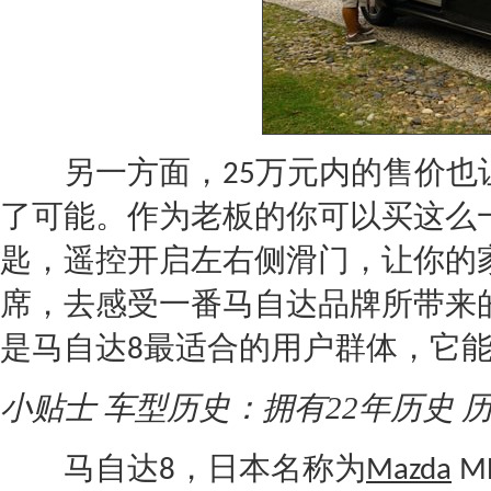
另一方面，
万元内的售价也
25
了可能。作为老板的你可以买这么
匙，遥控开启左右侧滑门，让你的
席，去感受一番
马自达
品牌所带来
是
马自达
最适合的用户群体，它
8
小贴士 车型历史：拥有22年历史 
马自达
，日本名称为
8
Mazda
M