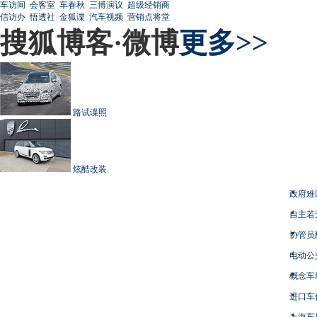
车访间
会客室
车春秋
三博演议
超级经销商
信访办
悟透社
金狐谍
汽车视频
营销点将堂
搜狐博客·微博
更多>>
路试谍照
炫酷改装
政府难
自主若
协管员
电动公
概念车
进口车
上海车