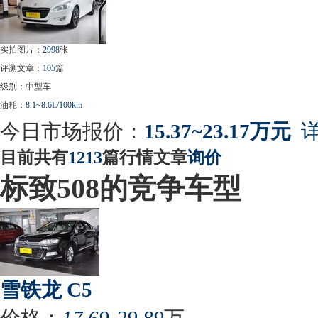
实拍图片：
2998
张
评测文章：
105
篇
级别：中型车
油耗：
8.1~8.6L/100km
今日市场报价：
15.37~23.17万元
详
目前共有
1213
篇行情文章
询价
标致508的竞争车型
雪铁龙 C5
价格：
17.69-29.89
万