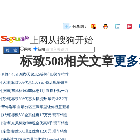
分享到：
上网从搜狗开始
网页
新闻
标致508相关文章
更多
·
直降4.4万!迈腾/天籁/K5等热门B级车推荐
·
[天津]标致508优惠1.6万元 4S店现车销售
·
[济南]东风标致508优惠1万 置换补贴一万
·
[苏州]标致508优惠大幅提升 最高让2.2万
·
帮你选车 自动分区空调车型让你惬意避暑
·
[郑州]标致508全系优惠1.7万元 现车销售
·
[淄博]东风标致508现金优惠8千 现车销售
·
[东莞]标致508现金优惠1.2万元 现车销售
·
[海外试驾]营造力量与优雅! Peugeot 508