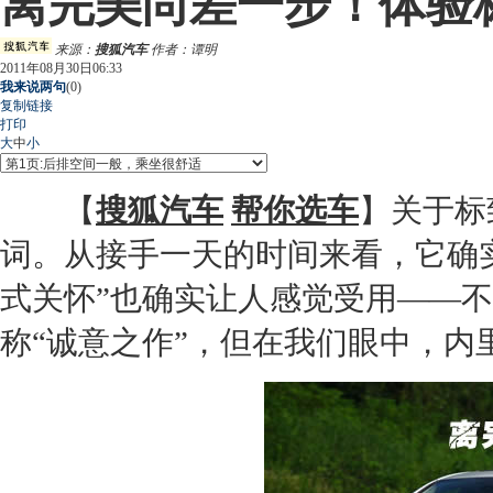
离完美尚差一步！体验标
来源：
搜狐汽车
作者：谭明
2011年08月30日06:33
我来说两句
(
0
)
复制链接
打印
大
中
小
【
搜狐汽车
帮你选车
】关于标
词。从接手一天的时间来看，它确
式关怀”也确实让人感觉受用——
称“诚意之作”，但在我们眼中，内