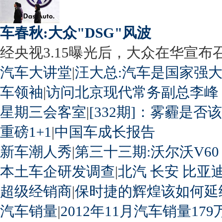
车春秋:大众"DSG"风波
经央视3.15曝光后，大众在华宣布召回
汽车大讲堂
|
汪大总:汽车是国家强
车领袖
|
访问北京现代常务副总李峰
星期三会客室
|
[332期]：雾霾是否
重磅1+1
|
中国车成长报告
新车潮人秀
|
第三十三期:沃尔沃V60
本土车企研发调查
|
北汽
长安
比亚
超级经销商
|
保时捷的辉煌该如何延
汽车销量
|
2012年11月汽车销量179