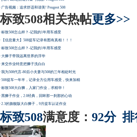
·
广告视频：追求舒适和谐美! Peugeot 508
标致508相关热帖
更多>>
·
标致508怎么样？-记我的1年用车感受
·
【信息量大】508提车记录有图有真相！！！
·
标致508怎么样？-记我的1年用车感受
·
大狮子带我远离世界的浮华
·
来交作业特意把狮子洗白白
·
我为508代言-80后小夫妻与508的三年相处时光
·
508提车一年半，记录全方位用车感受，快来加精
·
标致508大白狮，入家门作业，求精华！
·
黑狮子作业，2.0经典，回眸那一刹那的心动
·
2.3的旗舰版大白狮子，9月提车认证作业
标致
508
满意度：
92分
排