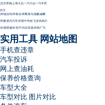
|
北京奔驰
|
上海大众
|
一汽大众
|
一汽丰田
自主
|
奇瑞
|
吉利
|
华泰
|
全球鹰
|
海马
|
瑞麒
|
威麟
|
帝豪
|
英伦汽车
|
华晨中华
|
哈飞
|
东风风行
|
长城
|
荣威
|
长安
|
中兴
|
比亚迪
|
东南
|
广汽
实用工具
网站地图
手机查违章
汽车投诉
网上查油耗
保养价格查询
车型大全
车型对比
图片对比