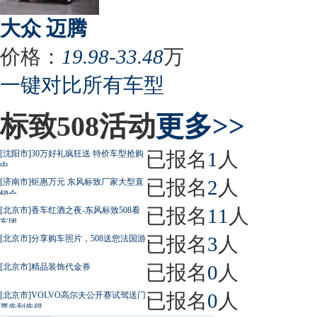
大众 迈腾
价格：
19.98-33.48
万
一键对比所有车型
标致508活动
更多>>
已报名
1
人
[沈阳市]30万好礼疯狂送 特价车型抢购
中
已报名
2
人
[济南市]钜惠万元 东风标致厂家大型直
销会
已报名
11
人
[北京市]香车红酒之夜-东风标致508看
车团
已报名
3
人
[北京市]分享购车照片，508送您法国游
已报名
0
人
[北京市]精品装饰代金券
已报名
0
人
[北京市]VOLVO高尔夫公开赛试驾送门
票先到先得