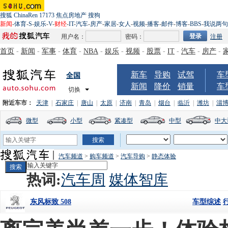
搜狐
ChinaRen
17173
焦点房地产
搜狗
新闻
-
体育
-
S
-
娱乐
-
V
-
财经
-
IT
-
汽车
-
房产
-
家居
-
女人
-
视频
-
播客
-
邮件
-
博客
-
BBS
-
我说两句
用户名：
密码：
注册
首页
-
新闻
-
军事
-
体育
-
NBA
-
娱乐
-
视频
-
股票
-
IT
-
汽车
-
房产
-
新车
导购
试驾
车
全国
新闻
降价
销量
车
切换
附近车市：
天津
|
石家庄
|
唐山
|
太原
|
济南
|
青岛
|
烟台
|
临沂
|
潍坊
|
淄
微型
小型
紧凑型
中型
中大
汽车频道
>
购车频道
>
汽车导购
>
静态体验
热词:
汽车周
媒体智库
车型综述
东风标致 508