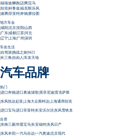
|
福瑞迪
|
狮跑
|
迈腾
|
宝马
|
别克
|
科鲁兹
|
福克斯
|
乐风
|
速腾
|
菲亚特
|
奔驰
|
赛拉图
地方车会
|
咸阳
|
北京
|
安阳
|
山西
|
广东
|
成都
|
江苏
|
河北
|
辽宁
|
上海
|
广州
|
深圳
车友生活
|
自驾游
|
挑战之旅
|
9421
|
长三角
|
自由人
|
车友天地
汽车品牌
热门
|
进口奔驰
|
进口奥迪
|
讴歌
|
英菲尼迪
|
雷克萨斯
|
东风悦达起亚
|
上海大众斯柯达
|
上海通用别克
|
进口宝马
|
进口菲亚特
|
长安沃尔沃
|
东风雪铁龙
合资
|
东南三菱
|
华晨宝马
|
长安福特
|
东风日产
|
东风本田
|
一汽马自达
|
一汽奥迪
|
北京现代