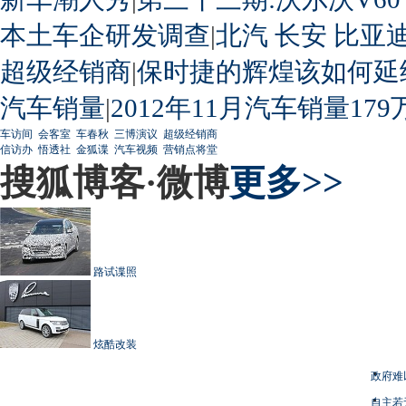
本土车企研发调查
|
北汽
长安
比亚
超级经销商
|
保时捷的辉煌该如何延
汽车销量
|
2012年11月汽车销量179
车访间
会客室
车春秋
三博演议
超级经销商
信访办
悟透社
金狐谍
汽车视频
营销点将堂
搜狐博客·微博
更多>>
路试谍照
炫酷改装
政府难
自主若