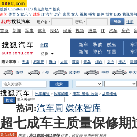
搜狐
ChinaRen
17173
焦点房地产
搜狗
新闻
-
体育
-
S
-
娱乐
-
V
-
财经
-
IT
-
汽车
-
房产
-
家居
-
女人
-
视频
-
播客
-
邮件
-
博客
-
BBS
-
我说两句
用户名：
密码：
注册
首页
-
新闻
-
军事
-
体育
-
NBA
-
娱乐
-
视频
-
股票
-
IT
-
汽车
-
房产
-
新车
导购
试驾
车
全国
新闻
降价
销量
车
切换
附近车市：
天津
|
石家庄
|
唐山
|
太原
|
济南
|
青岛
|
烟台
|
临沂
|
潍坊
|
淄
微型
小型
紧凑型
中型
中大
汽车频道
>
购车频道
>
用车_维修_改装
>
故障维修
热词:
汽车周
媒体智库
超七成车主质量保修期过
来源：
浙江在线-钱江晚报
作者：邵奕颖 皇甫丽霞 林燕