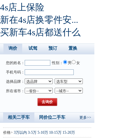
4s店上保险
新在4s店换零件安...
买新车4s店都送什么
询价
试驾
预订
置换
您的姓名：
性别：
男
女
手机号码：
选择品牌：
所在省市：
相关二手车
同价位二手车
更多>>
价格>
3万以内
3-5万
5-10万
10-15万
15-20万