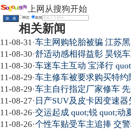
上网从搜狗开始
网页
新闻
相关新闻
11-08-31
·
车主网购轮胎被骗 江苏
11-08-30
·
舒适动感相得益彰 昊锐
11-08-30
·
车迷车主互动 宝泽行 quot
11-08-29
·
车主修车被要求购买特约
11-08-29
·
车主自行指定厂家修车 先买 qu
11-08-27
·
日产SUV及皮卡因变速
11-08-26
·
交运起成 quot;锐 quo
11-08-26
·
个性车贴受车主追捧 交警