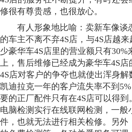
修很有尊贵感，也很放心。
有人形象地比喻：卖
新车
像谈
的车主不离不弃
4S店
，与
4S店
越来
少
豪华车
4S店
里的营业额只有30
上，售后维修已经成为
豪华车
4S店
4S店
对客户的争夺也就使出浑身解
凯迪拉克
一年的客户流失率不到5
要的正厂配件只有在
4S店
可以得到
电脑检测实行在线联网检测，一般
件，也就无法进行相关检修。另外