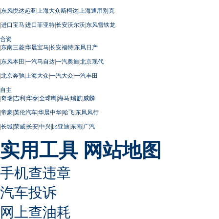
|
东风悦达起亚
|
上海大众斯柯达
|
上海通用别克
|
进口宝马
|
进口菲亚特
|
长安沃尔沃
|
东风雪铁龙
合资
|
东南三菱
|
华晨宝马
|
长安福特
|
东风日产
|
东风本田
|
一汽马自达
|
一汽奥迪
|
北京现代
|
北京奔驰
|
上海大众
|
一汽大众
|
一汽丰田
自主
|
奇瑞
|
吉利
|
华泰
|
全球鹰
|
海马
|
瑞麒
|
威麟
|
帝豪
|
英伦汽车
|
华晨中华
|
哈飞
|
东风风行
|
长城
|
荣威
|
长安
|
中兴
|
比亚迪
|
东南
|
广汽
实用工具
网站地图
手机查违章
汽车投诉
网上查油耗