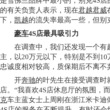
是
雪佛兰
品牌中最小的，
别克
4S店
的有关负责人表示，现在
君越
君威
下，
凯越
的流失率最高一些，但
别
豪车
4S店
最具吸引力
在调查中，我们还
发现
一个有
主，以20万元以下，特别是不到1
忠诚度相对较高，质保期后不离不
开
奔驰
的叶先生在接受调查时
店
。“我喜欢
4S店
休息厅的氛围，
克
车主蓝女士上周刚在浙江米卡迪
4S店
的服务在不断提升，有时还会