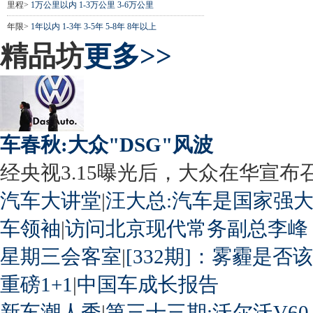
里程>
1万公里以内
1-3万公里
3-6万公里
年限>
1年以内
1-3年
3-5年
5-8年
8年以上
精品坊
更多>>
车春秋:大众"DSG"风波
经央视3.15曝光后，大众在华宣布召回
汽车大讲堂
|
汪大总:汽车是国家强
车领袖
|
访问北京现代常务副总李峰
星期三会客室
|
[332期]：雾霾是否
重磅1+1
|
中国车成长报告
新车潮人秀
|
第三十三期:沃尔沃V60