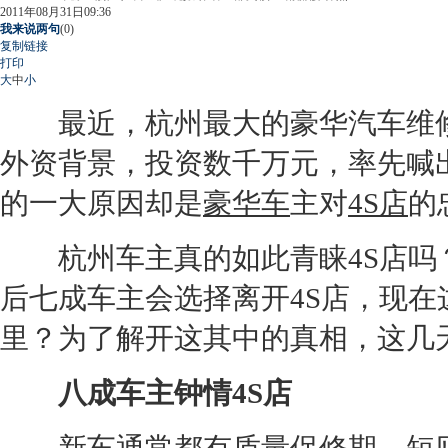
2011年08月31日09:36
我来说两句
(
0
)
复制链接
打印
大
中
小
最近，杭州最大的豪华汽车维修
外资背景，投资数千万元，率先喊
的一大原因却是
豪华车
主对
4S店
的
杭州车主真的如此青睐
4S店
吗
后七成车主会选择离开
4S店
，现在
里？为了解开这其中的真相，这几
八成车主钟情
4S店