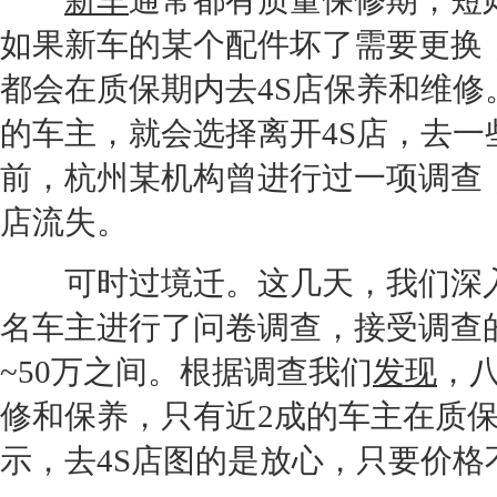
新车
通常都有质量保修期，短
如果
新车
的某个配件坏了需要更换
都会在质保期内去
4S店
保养和维修
的车主，就会选择离开
4S店
，去一
前，杭州某机构曾进行过一项调查，
店
流失。
可时过境迁。这几天，我们深
名车主进行了问卷调查，接受调查的
~50万之间。根据调查我们
发现
，
修和保养，只有近2成的车主在质
示，去
4S店
图的是放心，只要价格