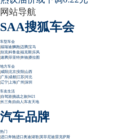
网站导航
SAA搜狐车会
车型车会
|
福瑞迪
|
狮跑
|
迈腾
|
宝马
|
别克
|
科鲁兹
|
福克斯
|
乐风
|
速腾
|
菲亚特
|
奔驰
|
赛拉图
地方车会
|
咸阳
|
北京
|
安阳
|
山西
|
广东
|
成都
|
江苏
|
河北
|
辽宁
|
上海
|
广州
|
深圳
车友生活
|
自驾游
|
挑战之旅
|
9421
|
长三角
|
自由人
|
车友天地
汽车品牌
热门
|
进口奔驰
|
进口奥迪
|
讴歌
|
英菲尼迪
|
雷克萨斯