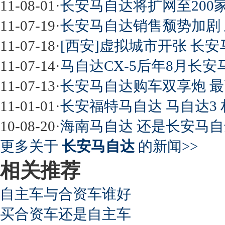
11-08-01
·
长安马自达将扩网至200
11-07-19
·
长安马自达销售颓势加剧 
11-07-18
·
[西安]虚拟城市开张 长安
11-07-14
·
马自达CX-5后年8月长
11-07-13
·
长安马自达购车双享炮 最高
11-01-01
·
长安福特马自达 马自达3
10-08-20
·
海南马自达 还是长安马
更多关于
长安马自达
的新闻>>
相关推荐
自主车与合资车谁好
买合资车还是自主车