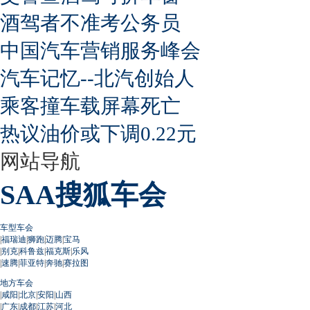
酒驾者不准考公务员
中国汽车营销服务峰会
汽车记忆--北汽创始人
乘客撞车载屏幕死亡
热议油价或下调0.22元
网站导航
SAA搜狐车会
车型车会
|
福瑞迪
|
狮跑
|
迈腾
|
宝马
|
别克
|
科鲁兹
|
福克斯
|
乐风
|
速腾
|
菲亚特
|
奔驰
|
赛拉图
地方车会
|
咸阳
|
北京
|
安阳
|
山西
|
广东
|
成都
|
江苏
|
河北