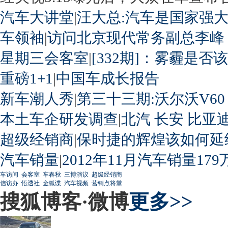
汽车大讲堂
|
汪大总:汽车是国家强
车领袖
|
访问北京现代常务副总李峰
星期三会客室
|
[332期]：雾霾是否
重磅1+1
|
中国车成长报告
新车潮人秀
|
第三十三期:沃尔沃V60
本土车企研发调查
|
北汽
长安
比亚
超级经销商
|
保时捷的辉煌该如何延
汽车销量
|
2012年11月汽车销量179
车访间
会客室
车春秋
三博演议
超级经销商
信访办
悟透社
金狐谍
汽车视频
营销点将堂
搜狐博客·微博
更多>>