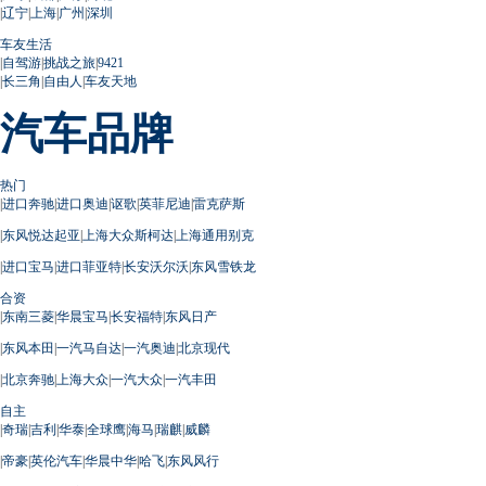
|
辽宁
|
上海
|
广州
|
深圳
车友生活
|
自驾游
|
挑战之旅
|
9421
|
长三角
|
自由人
|
车友天地
汽车品牌
热门
|
进口奔驰
|
进口奥迪
|
讴歌
|
英菲尼迪
|
雷克萨斯
|
东风悦达起亚
|
上海大众斯柯达
|
上海通用别克
|
进口宝马
|
进口菲亚特
|
长安沃尔沃
|
东风雪铁龙
合资
|
东南三菱
|
华晨宝马
|
长安福特
|
东风日产
|
东风本田
|
一汽马自达
|
一汽奥迪
|
北京现代
|
北京奔驰
|
上海大众
|
一汽大众
|
一汽丰田
自主
|
奇瑞
|
吉利
|
华泰
|
全球鹰
|
海马
|
瑞麒
|
威麟
|
帝豪
|
英伦汽车
|
华晨中华
|
哈飞
|
东风风行