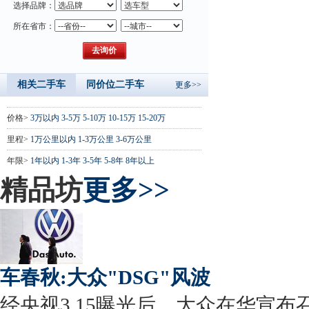
选择品牌：
所在省市：
相关二手车
同价位二手车
更多>>
价格>
3万以内
3-5万
5-10万
10-15万
15-20万
里程>
1万公里以内
1-3万公里
3-6万公里
年限>
1年以内
1-3年
3-5年
5-8年
8年以上
精品坊
更多>>
车春秋:大众"DSG"风波
经央视3.15曝光后，大众在华宣布召回