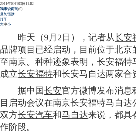
2011年09月03日11:02
我来说两句
(
0
)
复制链接
打印
大
中
小
昨天（9月2日），记者从
长安
品牌项目已经启动，目前位于北京
至南京。种种迹象表明，
长安福特
成立
长安福特
和
长安马自达
两家合
据中国
长安
官方微博发布消息
目启动会议在南京
长安福特马自达
双方
长安汽车
和
马自达
来说，都具
作阶段。