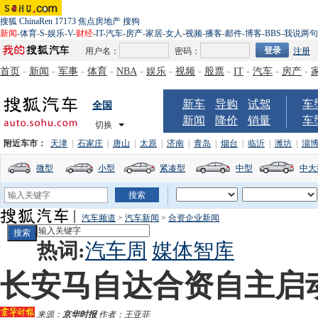
搜狐
ChinaRen
17173
焦点房地产
搜狗
新闻
-
体育
-
S
-
娱乐
-
V
-
财经
-
IT
-
汽车
-
房产
-
家居
-
女人
-
视频
-
播客
-
邮件
-
博客
-
BBS
-
我说两句
用户名：
密码：
注册
首页
-
新闻
-
军事
-
体育
-
NBA
-
娱乐
-
视频
-
股票
-
IT
-
汽车
-
房产
-
新车
导购
试驾
车
全国
新闻
降价
销量
车
切换
附近车市：
天津
|
石家庄
|
唐山
|
太原
|
济南
|
青岛
|
烟台
|
临沂
|
潍坊
|
淄
微型
小型
紧凑型
中型
中大
汽车频道
>
汽车新闻
>
合资企业新闻
热词:
汽车周
媒体智库
长安马自达合资自主启
来源：
京华时报
作者：王亚菲