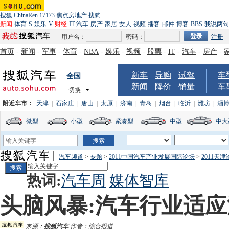
搜狐
ChinaRen
17173
焦点房地产
搜狗
新闻
-
体育
-
S
-
娱乐
-
V
-
财经
-
IT
-
汽车
-
房产
-
家居
-
女人
-
视频
-
播客
-
邮件
-
博客
-
BBS
-
我说两句
用户名：
密码：
注册
首页
-
新闻
-
军事
-
体育
-
NBA
-
娱乐
-
视频
-
股票
-
IT
-
汽车
-
房产
-
新车
导购
试驾
车
全国
新闻
降价
销量
车
切换
附近车市：
天津
|
石家庄
|
唐山
|
太原
|
济南
|
青岛
|
烟台
|
临沂
|
潍坊
|
淄
微型
小型
紧凑型
中型
中大
汽车频道
>
专题
>
2011中国汽车产业发展国际论坛
>
2011天
热词:
汽车周
媒体智库
头脑风暴:汽车行业适
来源：
搜狐汽车
作者：综合报道