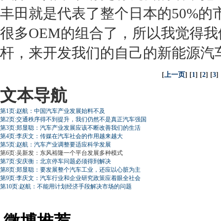
丰田
就是代表了整个日本的50%的
很多OEM的组合了，所以我觉得我
杆，来开发我们的自己的
新能源
汽
[
上一页
] [
1
] [
2
] [
3
] 
文本导航
第1页:赵航：中国汽车产业发展始料不及
第2页:交通秩序得不到提升，我们仍然不是真正汽车强国
第3页:郑显聪：汽车产业发展应该不断改善我们的生活
第4页:李庆文：传媒在汽车社会的作用越来越大
第5页:赵航：汽车产业调整要适应科学发展
第6页:吴新发：东风裕隆一个平台发展多种模式
第7页:安庆衡：北京停车问题必须得到解决
第8页:郑显聪：要发展整个汽车工业，还应以心脏为主
第9页:李庆文：汽车行业和企业研究政策应着眼全社会
第10页:赵航：不能用计划经济手段解决市场的问题