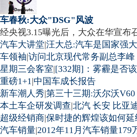
车春秋:大众"DSG"风波
经央视3.15曝光后，大众在华宣布召回
汽车大讲堂
|
汪大总:汽车是国家强
车领袖
|
访问北京现代常务副总李峰
星期三会客室
|
[332期]：雾霾是否
重磅1+1
|
中国车成长报告
新车潮人秀
|
第三十三期:沃尔沃V60
本土车企研发调查
|
北汽
长安
比亚
超级经销商
|
保时捷的辉煌该如何延
汽车销量
|
2012年11月汽车销量179