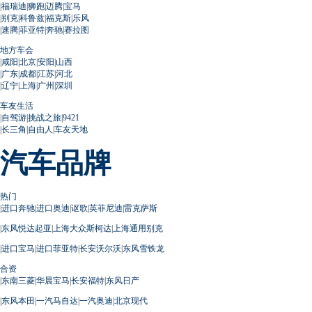
|
福瑞迪
|
狮跑
|
迈腾
|
宝马
|
别克
|
科鲁兹
|
福克斯
|
乐风
|
速腾
|
菲亚特
|
奔驰
|
赛拉图
地方车会
|
咸阳
|
北京
|
安阳
|
山西
|
广东
|
成都
|
江苏
|
河北
|
辽宁
|
上海
|
广州
|
深圳
车友生活
|
自驾游
|
挑战之旅
|
9421
|
长三角
|
自由人
|
车友天地
汽车品牌
热门
|
进口奔驰
|
进口奥迪
|
讴歌
|
英菲尼迪
|
雷克萨斯
|
东风悦达起亚
|
上海大众斯柯达
|
上海通用别克
|
进口宝马
|
进口菲亚特
|
长安沃尔沃
|
东风雪铁龙
合资
|
东南三菱
|
华晨宝马
|
长安福特
|
东风日产
|
东风本田
|
一汽马自达
|
一汽奥迪
|
北京现代