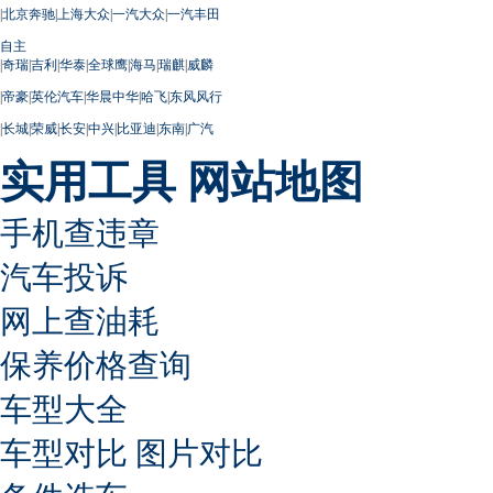
|
北京奔驰
|
上海大众
|
一汽大众
|
一汽丰田
自主
|
奇瑞
|
吉利
|
华泰
|
全球鹰
|
海马
|
瑞麒
|
威麟
|
帝豪
|
英伦汽车
|
华晨中华
|
哈飞
|
东风风行
|
长城
|
荣威
|
长安
|
中兴
|
比亚迪
|
东南
|
广汽
实用工具
网站地图
手机查违章
汽车投诉
网上查油耗
保养价格查询
车型大全
车型对比
图片对比