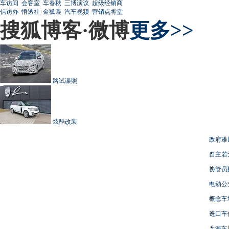
车访间
会客室
车春秋
三博演议
超级经销商
信访办
悟透社
金狐谍
汽车视频
营销点将堂
搜狐博客·微博
更多>>
路试谍照
炫酷改装
政府难
自主若
协管员
电动公
概念车
进口车
上海车