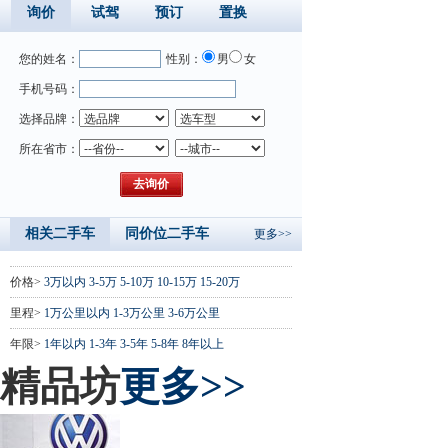
询价
试驾
预订
置换
您的姓名：
性别：
男
女
手机号码：
选择品牌：
所在省市：
相关二手车
同价位二手车
更多>>
价格>
3万以内
3-5万
5-10万
10-15万
15-20万
里程>
1万公里以内
1-3万公里
3-6万公里
年限>
1年以内
1-3年
3-5年
5-8年
8年以上
精品坊
更多>>