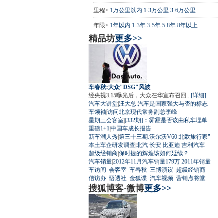
里程>
1万公里以内
1-3万公里
3-6万公里
年限>
1年以内
1-3年
3-5年
5-8年
8年以上
精品坊
更多>>
车春秋:大众"DSG"风波
经央视3.15曝光后，大众在华宣布召回...
[详细]
汽车大讲堂
|
汪大总:汽车是国家强大与否的标志
车领袖
|
访问北京现代常务副总李峰
星期三会客室
|
[332期]：雾霾是否该由私车埋单
重磅1+1
|
中国车成长报告
新车潮人秀
|
第三十三期:沃尔沃V60 北欧旅行家"
本土车企研发调查
|
北汽
长安
比亚迪
吉利汽车
超级经销商
|
保时捷的辉煌该如何延续？
汽车销量
|
2012年11月汽车销量179万
2011年销量
车访间
会客室
车春秋
三博演议
超级经销商
信访办
悟透社
金狐谍
汽车视频
营销点将堂
搜狐博客·微博
更多>>