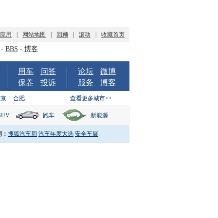
P应用
|
网站地图
|
回顾
|
滚动
|
收藏首页
-
BBS
-
博客
用车
问答
论坛
微博
保养
投诉
服务
博客
南京
|
合肥
查看更多城市>>
SUV
跑车
新能源
词：
搜狐汽车周
汽车年度大选
安全车展