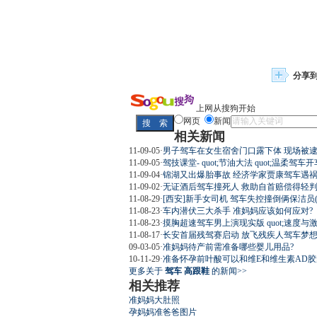
分享
上网从搜狗开始
网页
新闻
相关新闻
11-09-05
·
男子驾车在女生宿舍门口露下体 现场被逮(
11-09-05
·
驾技课堂- quot;节油大法 quot;温柔驾车
11-09-04
·
锦湖又出爆胎事故 经济学家贾康驾车遇
11-09-02
·
无证酒后驾车撞死人 救助自首赔偿得轻
11-08-29
·
[西安]新手女司机 驾车失控撞倒俩保洁员(
11-08-23
·
车内潜伏三大杀手 准妈妈应该如何应对?
11-08-23
·
摸胸超速驾车男上演现实版 quot;速度与激情 
11-08-17
·
长安首届残驾赛启动 放飞残疾人驾车梦想(
09-03-05
·
准妈妈待产前需准备哪些婴儿用品?
10-11-29
·
准备怀孕前叶酸可以和维E和维生素AD
更多关于
驾车 高跟鞋
的新闻>>
相关推荐
准妈妈大肚照
孕妈妈准爸爸图片