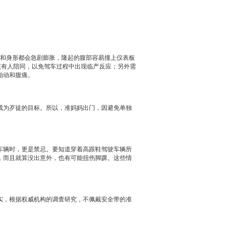
和身形都会急剧膨胀，隆起的腹部容易撞上仪表板
该有人陪同，以免驾车过程中出现临产反应；另外需
胎动和腹痛。
为歹徒的目标。所以，准妈妈出门，因避免单独
辆时，更是禁忌。要知道穿着高跟鞋驾驶车辆所
，而且就算没出意外，也有可能扭伤脚踝。这些情
实，根据权威机构的调查研究，不佩戴安全带的准