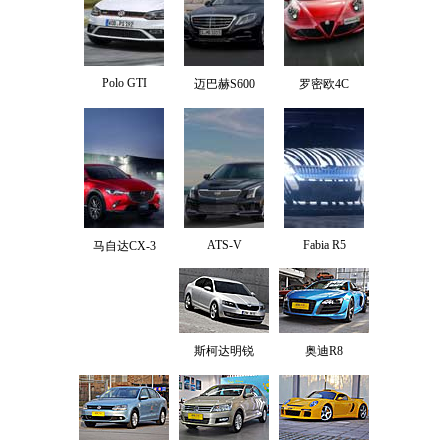
Polo GTI
迈巴赫S600
罗密欧4C
ATS-V
Fabia R5
马自达CX-3
斯柯达明锐
奥迪R8