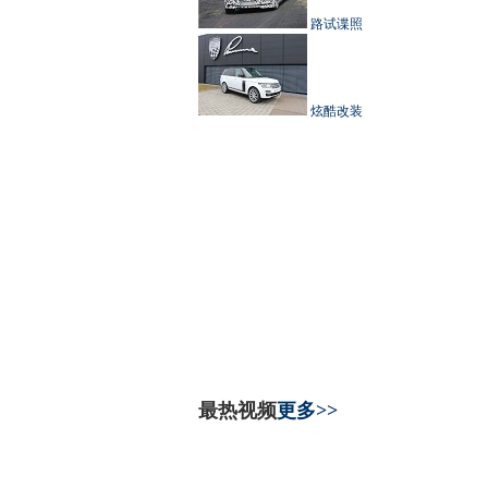
路试谍照
炫酷改装
最热视频
更多>>