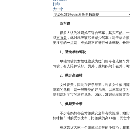
打印
大
中
小
驾车篇
很多人认为准妈妈不适合驾车，其实不然。一般
或
方向盘
，此时就应该尽量减少驾车；对于临近预
要注意的一点是，准妈妈不宜进行长途驾驶。长途
1、避免单独驾驶
单独驾驶的女性往往成为拉门抢夺者或撞车党首
驾驶，有人陪伴较好。另外，准妈妈驾车在外，可
2、抛弃高跟鞋
女性爱美，因此在怀孕早期，许多女性依旧脚蹬
隐藏的危机，是一般鞋类的好几倍。以皮革材质为
况都是对宝宝的潜在危险。因此，准妈妈应该穿着
3、佩戴安全带
不少准妈妈都会对佩戴安全带有抗拒感，她们
妈咪撞车时的受伤比率，比佩戴的高1.6倍，死亡
在这告诉大家一个佩戴安全带的小技巧：腰带必