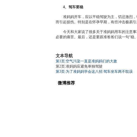
4、驾车要稳
准妈妈开车，应以平稳驾驶为主，切忌激烈，特
而引起损伤。特别是在怀孕早期，有些冲击极易引
今天和大家说了很多关于准妈妈用车的注意事项
必要的痛苦。最后，还是要跟准爸爸们说一句“稳
文本导航
第1页:空气污染一直是准妈妈们的大敌
第2页:准妈妈应避免单独驾驶
第3页:为了准妈妈学会这八招 驾车坐车两不耽误
微博推荐