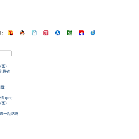
到：
图)
开车最省
祸
判
图)
quot;
图)
胶囊一起吃吗