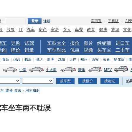
车商宝
|
手机版
|
AP
码：
注册
频
-
股票
-
IT
-
汽车
-
房产
-
家居
-
女人
-
母婴
-
教育
-
健康
-
旅游
-
文化
新车
导购
试驾
车型大全
报价
图片
经销商
进口车
新闻
降价
销量
车型对比
优惠
视频
买车宝
二手车
|
青岛
|
烟台
|
临沂
|
潍坊
|
淄博
|
沈阳
|
大连
|
郑州
|
西安
|
长春
|
哈尔滨
|
中型
中大型
豪华
MPV
热
车_维修_改装
>
用车知识
驾车坐车两不耽误