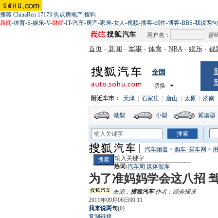
搜狐
ChinaRen
17173
焦点房地产
搜狗
新闻
-
体育
-
S
-
娱乐
-
V
-
财经
-
IT
-
汽车
-
房产
-
家居
-
女人
-
视频
-
播客
-
邮件
-
博客
-
BBS
-
我说两句
用户名：
密
首页
-
新闻
-
军事
-
体育
-
NBA
-
娱乐
-
视
全国
切换
附近车市：
天津
|
石家庄
|
唐山
|
太原
|
济南
微型
小型
紧凑型
汽车频道
>
购车_买车网
>
用
热词:
汽车周
媒体智库
为了准妈妈学会这八招 
来源：
搜狐汽车
作者：综合报道
2011年09月06日09:11
我来说两句
(
0
)
复制链接