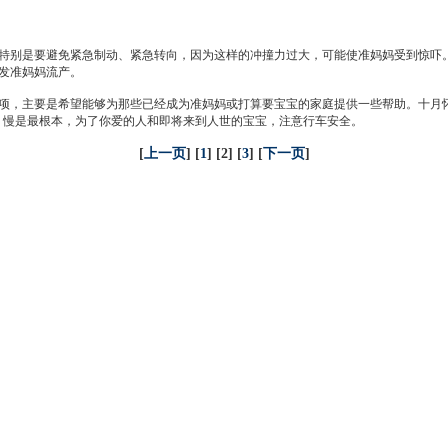
别是要避免紧急制动、紧急转向，因为这样的冲撞力过大，可能使准妈妈受到惊吓。
发准妈妈流产。
，主要是希望能够为那些已经成为准妈妈或打算要宝宝的家庭提供一些帮助。十月怀
、慢是最根本，为了你爱的人和即将来到人世的宝宝，注意行车安全。
[
上一页
] [
1
] [2] [
3
] [
下一页
]