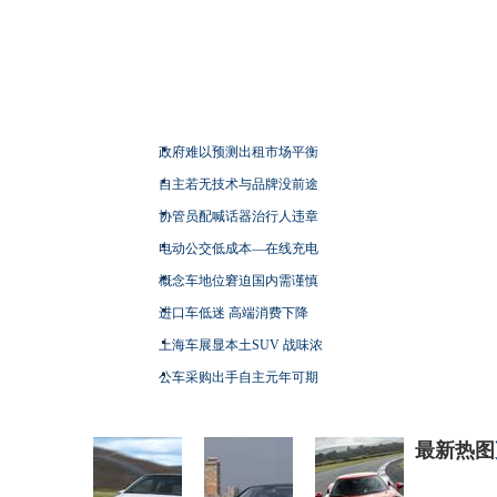
政府难以预测出租市场平衡
自主若无技术与品牌没前途
协管员配喊话器治行人违章
电动公交低成本—在线充电
概念车地位窘迫国内需谨慎
进口车低迷 高端消费下降
上海车展显本土SUV 战味浓
公车采购出手自主元年可期
最新热图