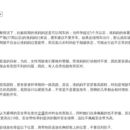
情况下，妊娠前期的准妈妈还是可以驾车的；当怀孕超过5个月以后，准妈妈的体重
产期(37周以后)的准妈妈们来说，通常建议不要开车。如果必须驾车出行，那么就应
驾驶不仅会让准妈妈过度疲劳，而且胎儿长时间处于颠簸状态，可能会引起不正常的
选的目标，为此，女性驾驶者们要格外警惕。而准妈妈行动相对不便，因此更容易成
能会有意想不到的问题，因此，有人在旁也能有所应对。
高跟鞋，更有甚者怀孕期间一路高跟。其实，准妈妈不宜穿着高跟鞋，特别是驾驶车
主的高跟鞋，底部设计以硬跟为多，不管是不是紧急煞车，滑脚的几率都会相对增加
平底鞋开车。
认为紧缚的安全带在发生
交通
意外时会伤害胎儿，同时她们自身佩戴的也不舒服。其
率更高出2.8倍。安全带给孕妇提供的额外安全保障，远比不佩戴安全带为高。
须放在骨盆以下位置，肩带则应该放在胸部靠上的位置，不要压到肚子。