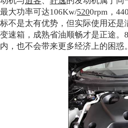
动机
与
逍客
、
轩逸
的
发动机
属于同
最大功率可达106Kw/
520
0rpm，4
标不是太有优势，但实际使用还是满
变速箱
，成熟省油顺畅才是正途。8
内，也不会带来更多经济上的困惑