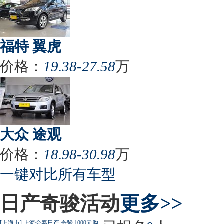
福特 翼虎
价格：
19.38-27.58
万
大众 途观
价格：
18.98-30.98
万
一键对比所有车型
日产奇骏活动
更多>>
[上海市] 上海众泰日产 奇骏 1000元购