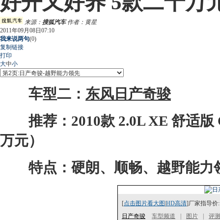
好开又好养 5款二十万
来源：
搜狐汽车
作者：黄星
2011年09月08日07:10
我来说两句
(
0
)
复制链接
打印
大
中
小
车型二：
东风日产奇骏
推荐：2010款 2.0L XE 舒适版 
万元）
特点：硬朗、顺畅、越野能力
[
点击图片看大图
|
HD高清
]厂家指导价:
日产奇骏
车型频道
|
图片
|
评