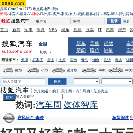
搜狐
ChinaRen
17173
焦点房地产
搜狗
新闻
-
体育
-
S
-
娱乐
-
V
-
财经
-
IT
-
汽车
-
房产
-
家居
-
女人
-
视频
-
播客
-
邮件
-
博客
-
BBS
-
我说两句
用户名：
密码：
注册
首页
-
新闻
-
军事
-
体育
-
NBA
-
娱乐
-
视频
-
股票
-
IT
-
汽车
-
房产
-
新车
导购
试驾
车
全国
新闻
降价
销量
车
切换
附近车市：
天津
|
石家庄
|
唐山
|
太原
|
济南
|
青岛
|
烟台
|
临沂
|
潍坊
|
淄
微型
小型
紧凑型
中型
中大
汽车频道
>
购车_买车网
>
汽车导购
>
初步海选
热词:
汽车周
媒体智库
车型综述
东风日产 奇骏