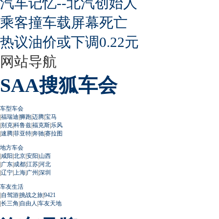
汽车记忆--北汽创始人
乘客撞车载屏幕死亡
热议油价或下调0.22元
网站导航
SAA搜狐车会
车型车会
|
福瑞迪
|
狮跑
|
迈腾
|
宝马
|
别克
|
科鲁兹
|
福克斯
|
乐风
|
速腾
|
菲亚特
|
奔驰
|
赛拉图
地方车会
|
咸阳
|
北京
|
安阳
|
山西
|
广东
|
成都
|
江苏
|
河北
|
辽宁
|
上海
|
广州
|
深圳
车友生活
|
自驾游
|
挑战之旅
|
9421
|
长三角
|
自由人
|
车友天地