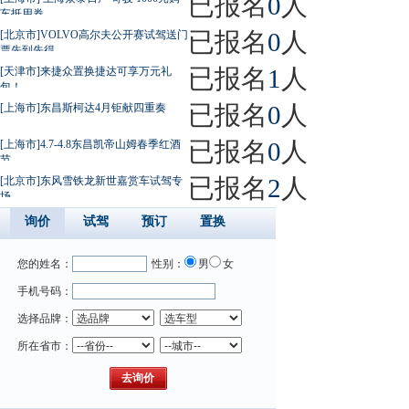
已报名
0
人
车抵用券
已报名
0
人
[北京市]VOLVO高尔夫公开赛试驾送门
票先到先得
已报名
1
人
[天津市]来捷众置换捷达可享万元礼
包！
已报名
0
人
[上海市]东昌斯柯达4月钜献四重奏
已报名
0
人
[上海市]4.7-4.8东昌凯帝山姆春季红酒
节
已报名
2
人
[北京市]东风雪铁龙新世嘉赏车试驾专
场
询价
试驾
预订
置换
您的姓名：
性别：
男
女
手机号码：
选择品牌：
所在省市：