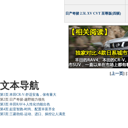
日产奇骏 2.5L XV CVT 至尊版(四驱)
[
上一页
] [
文本导航
第1页:本田CR-V-舒适安逸，保有量大
第2页:日产奇骏-越野能力领先
第3页:丰田RAV4-人性化功能出色
第4页:起亚智跑-时尚、配置丰富齐全
第5页:三菱劲炫-运动、进口、操控让人满意