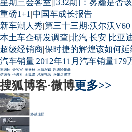
星期三会客室
|
[332期]：雾霾是否
重磅1+1
|
中国车成长报告
新车潮人秀
|
第三十三期:沃尔沃V60
本土车企研发调查
|
北汽
长安
比亚
超级经销商
|
保时捷的辉煌该如何延
汽车销量
|
2012年11月汽车销量179
车访间
会客室
车春秋
三博演议
超级经销商
信访办
悟透社
金狐谍
汽车视频
营销点将堂
搜狐博客·微博
更多>>
路试谍照