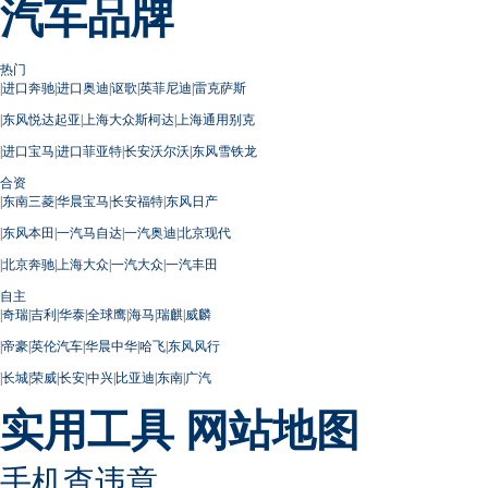
汽车品牌
热门
|
进口奔驰
|
进口奥迪
|
讴歌
|
英菲尼迪
|
雷克萨斯
|
东风悦达起亚
|
上海大众斯柯达
|
上海通用别克
|
进口宝马
|
进口菲亚特
|
长安沃尔沃
|
东风雪铁龙
合资
|
东南三菱
|
华晨宝马
|
长安福特
|
东风日产
|
东风本田
|
一汽马自达
|
一汽奥迪
|
北京现代
|
北京奔驰
|
上海大众
|
一汽大众
|
一汽丰田
自主
|
奇瑞
|
吉利
|
华泰
|
全球鹰
|
海马
|
瑞麒
|
威麟
|
帝豪
|
英伦汽车
|
华晨中华
|
哈飞
|
东风风行
|
长城
|
荣威
|
长安
|
中兴
|
比亚迪
|
东南
|
广汽
实用工具
网站地图
手机查违章