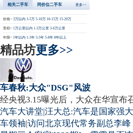
相关二手车
同价位二手车
更多>>
价格>
3万以内
3-5万
5-10万
10-15万
15-20万
里程>
1万公里以内
1-3万公里
3-6万公里
年限>
1年以内
1-3年
3-5年
5-8年
8年以上
精品坊
更多>>
车春秋:大众"DSG"风波
经央视3.15曝光后，大众在华宣布召回
汽车大讲堂
|
汪大总:汽车是国家强
车领袖
|
访问北京现代常务副总李峰