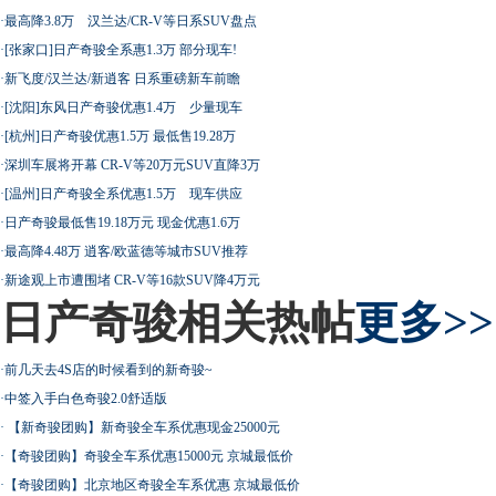
·
最高降3.8万 汉兰达/CR-V等日系SUV盘点
·
[张家口]日产奇骏全系惠1.3万 部分现车!
·
新飞度/汉兰达/新逍客 日系重磅新车前瞻
·
[沈阳]东风日产奇骏优惠1.4万 少量现车
·
[杭州]日产奇骏优惠1.5万 最低售19.28万
·
深圳车展将开幕 CR-V等20万元SUV直降3万
·
[温州]日产奇骏全系优惠1.5万 现车供应
·
日产奇骏最低售19.18万元 现金优惠1.6万
·
最高降4.48万 逍客/欧蓝德等城市SUV推荐
·
新途观上市遭围堵 CR-V等16款SUV降4万元
日产奇骏相关热帖
更多>>
·
前几天去4S店的时候看到的新奇骏~
·
中签入手白色奇骏2.0舒适版
·
【新奇骏团购】新奇骏全车系优惠现金25000元
·
【奇骏团购】奇骏全车系优惠15000元 京城最低价
·
【奇骏团购】北京地区奇骏全车系优惠 京城最低价