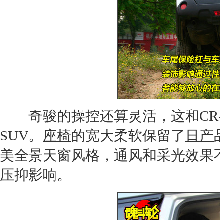
奇骏
的操控还算灵活，这和
CR
SUV
。
座椅
的宽大柔软保留了
日产
美全景
天窗
风格，通风和采光效果
压抑影响。