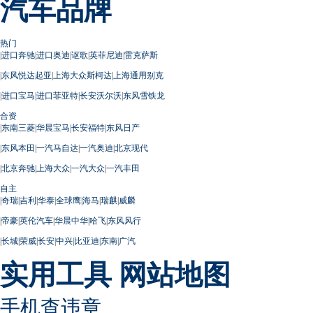
汽车品牌
热门
|
进口奔驰
|
进口奥迪
|
讴歌
|
英菲尼迪
|
雷克萨斯
|
东风悦达起亚
|
上海大众斯柯达
|
上海通用别克
|
进口宝马
|
进口菲亚特
|
长安沃尔沃
|
东风雪铁龙
合资
|
东南三菱
|
华晨宝马
|
长安福特
|
东风日产
|
东风本田
|
一汽马自达
|
一汽奥迪
|
北京现代
|
北京奔驰
|
上海大众
|
一汽大众
|
一汽丰田
自主
|
奇瑞
|
吉利
|
华泰
|
全球鹰
|
海马
|
瑞麒
|
威麟
|
帝豪
|
英伦汽车
|
华晨中华
|
哈飞
|
东风风行
|
长城
|
荣威
|
长安
|
中兴
|
比亚迪
|
东南
|
广汽
实用工具
网站地图
手机查违章