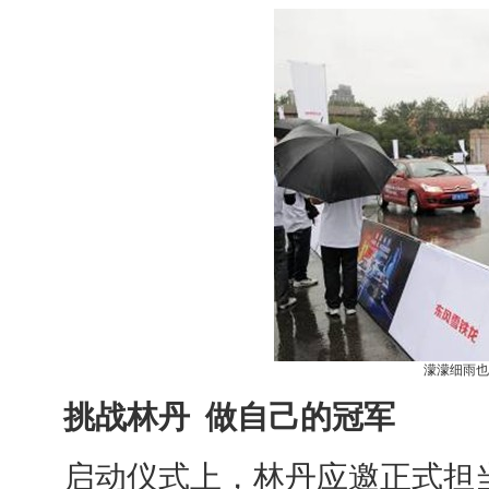
濛濛细雨也
挑战林丹 做自己的冠军
启动仪式上，林丹应邀正式担当2