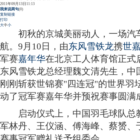
2011年09月13日11:13
我来说两句
(
0
)
复制链接
打印
大
中
小
初秋的京城美丽动人，一场汽车
航。9月10日，由
东风雪铁龙
携
世
军赛
嘉年华
在北京工人体育馆正式
东风雪铁龙
总经理魏文清先生，中
刚刚斩获世锦赛"四连冠"的世界羽
动了冠军赛
嘉年华
并预祝赛事圆满
启动仪式上，中国羽毛球队总教
军林丹、王仪涵、傅海峰、蔡赟、
赛事冠军赠礼送予组委会。