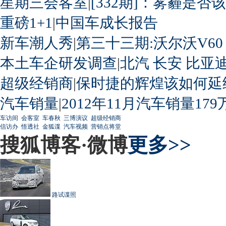
星期三会客室
|
[332期]：雾霾是否
重磅1+1
|
中国车成长报告
新车潮人秀
|
第三十三期:沃尔沃V60
本土车企研发调查
|
北汽
长安
比亚
超级经销商
|
保时捷的辉煌该如何延
汽车销量
|
2012年11月汽车销量179
车访间
会客室
车春秋
三博演议
超级经销商
信访办
悟透社
金狐谍
汽车视频
营销点将堂
搜狐博客·微博
更多>>
路试谍照