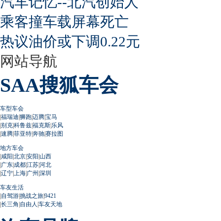
汽车记忆--北汽创始人
乘客撞车载屏幕死亡
热议油价或下调0.22元
网站导航
SAA搜狐车会
车型车会
|
福瑞迪
|
狮跑
|
迈腾
|
宝马
|
别克
|
科鲁兹
|
福克斯
|
乐风
|
速腾
|
菲亚特
|
奔驰
|
赛拉图
地方车会
|
咸阳
|
北京
|
安阳
|
山西
|
广东
|
成都
|
江苏
|
河北
|
辽宁
|
上海
|
广州
|
深圳
车友生活
|
自驾游
|
挑战之旅
|
9421
|
长三角
|
自由人
|
车友天地