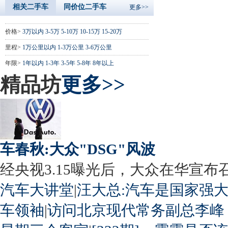
相关二手车
同价位二手车
更多>>
价格>
3万以内
3-5万
5-10万
10-15万
15-20万
里程>
1万公里以内
1-3万公里
3-6万公里
年限>
1年以内
1-3年
3-5年
5-8年
8年以上
精品坊
更多>>
车春秋:大众"DSG"风波
经央视3.15曝光后，大众在华宣布召回
汽车大讲堂
|
汪大总:汽车是国家强
车领袖
|
访问北京现代常务副总李峰