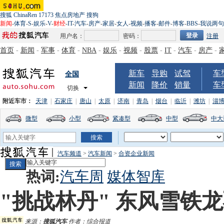
搜狐
ChinaRen
17173
焦点房地产
搜狗
新闻
-
体育
-
S
-
娱乐
-
V
-
财经
-
IT
-
汽车
-
房产
-
家居
-
女人
-
视频
-
播客
-
邮件
-
博客
-
BBS
-
我说两句
用户名：
密码：
注册
首页
-
新闻
-
军事
-
体育
-
NBA
-
娱乐
-
视频
-
股票
-
IT
-
汽车
-
房产
-
新车
导购
试驾
车
全国
新闻
降价
销量
车
切换
附近车市：
天津
|
石家庄
|
唐山
|
太原
|
济南
|
青岛
|
烟台
|
临沂
|
潍坊
|
淄
微型
小型
紧凑型
中型
中大
汽车频道
>
汽车新闻
>
合资企业新闻
热词:
汽车周
媒体智库
"挑战林丹" 东风雪铁
来源：
搜狐汽车
作者：综合报道