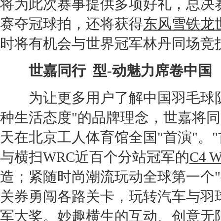
将为此次赛事提供多项好礼，总决
赛夺冠球拍，还将获得
东风雪铁龙
时将有机会与世界冠军林丹同场竞
世嘉
同行 型-动魅力席卷中国
为让更多用户了解中国羽毛球队
种生活态度"的品牌理念，
世嘉
将同
天在北京工人体育馆全国"首演"。
与横扫WRC近百个分站冠军的
C4 
造；紧随时尚潮流玩动全球第一个"
关券勇闯各路关卡，玩转汽车与羽
军大奖。妙趣横生的互动、创意
无