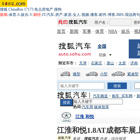
搜狐
ChinaRen
17173
焦点房地产
搜狗
新闻
-
体育
-
S
-
娱乐
-
V
-
财经
-
IT
-
汽车
-
房产
-
家居
-
女人
-
视频
-
播客
-
邮件
-
博客
-
BBS
-
我说两句
用户名：
密
首页
-
新闻
-
军事
-
体育
-
NBA
-
娱乐
-
视
全国
切换
附近车市：
天津
|
石家庄
|
唐山
|
太原
|
济南
微型
小型
紧凑型
汽车频道
>
购车_买车网
>
热词:
汽车周
媒体智库
江淮 和悦
江淮和悦1.8AT成都车
来源：
搜狐汽车
作者：综合报道