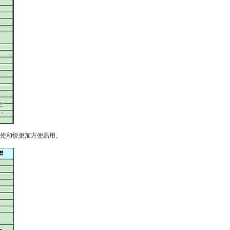
使
和悦
更加方便易用。