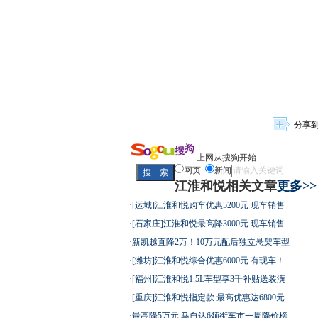
分享
上网从搜狗开始
网页
新闻
江淮和悦相关文章
更多>>
·
[运城]江淮和悦购车优惠5200元 现车销售
·
[石家庄]江淮和悦最高降3000元 现车销售
·
新凯越直降2万！10万元配后独立悬架车型
·
[潍坊]江淮和悦综合优惠6000元 有现车！
·
[福州]江淮和悦1.5L车型享3千补贴送装潢
·
[重庆]江淮和悦指定款 最高优惠达6800元
·
最高降5万元 马自达6领衔车市一周降价榜