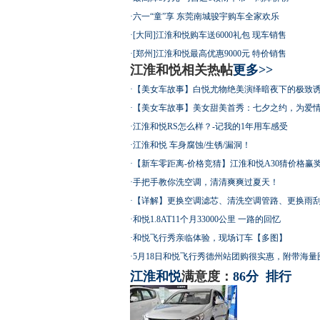
·
六一“童”享 东莞南城骏宇购车全家欢乐
·
[大同]江淮和悦购车送6000礼包 现车销售
·
[郑州]江淮和悦最高优惠9000元 特价销售
江淮和悦相关热帖
更多>>
·
【美女车故事】白悦尤物绝美演绎暗夜下的极致
·
【美女车故事】美女甜美首秀：七夕之约，为爱
·
江淮和悦RS怎么样？-记我的1年用车感受
·
江淮和悦 车身腐蚀/生锈/漏洞！
·
【新车零距离-价格竞猜】江淮和悦A30猜价格赢
·
手把手教你洗空调，清清爽爽过夏天！
·
【详解】更换空调滤芯、清洗空调管路、更换雨
·
和悦1.8AT11个月33000公里 一路的回忆
·
和悦飞行秀亲临体验，现场订车【多图】
·
5月18日和悦飞行秀德州站团购很实惠，附带海量
江淮
和悦
满意度：
86分
排行