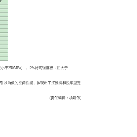
板小于250MPa），12%特高强度板（屈大于
及引以为傲的空间性能，体现出了
江淮
将
和悦
车型定
(责任编辑：杨建伟)