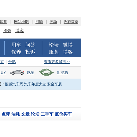
P应用
|
网站地图
|
回顾
|
滚动
|
收藏首页
-
BBS
-
博客
用车
问答
论坛
微博
保养
投诉
服务
博客
南京
|
合肥
查看更多城市>>
SUV
跑车
新能源
词：
搜狐汽车周
汽车年度大选
安全车展
解
点评
油耗
文章
论坛
二手车
底价买车