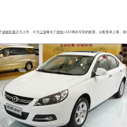
于
成都车展
正式上市，今天
江淮
曝光了
和悦
1.8AT两款车型的配置。从配置表上看，搭