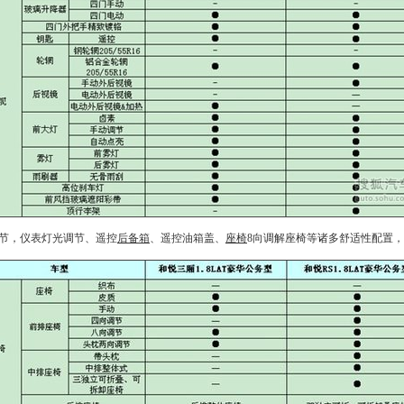
节，仪表灯光调节、遥控
后备箱
、遥控油箱盖、
座椅
8向调解
座椅
等诸多舒适性配置，