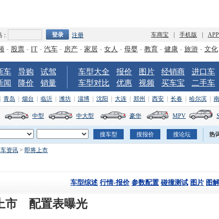
车商宝
|
手机版
|
AP
码：
注册
频
-
股票
-
IT
-
汽车
-
房产
-
家居
-
女人
-
母婴
-
教育
-
健康
-
旅游
-
文化
新车
导购
试驾
车型大全
报价
图片
经销商
进口车
新闻
降价
销量
车型对比
优惠
视频
买车宝
二手车
|
青岛
|
烟台
|
临沂
|
潍坊
|
淄博
|
沈阳
|
大连
|
郑州
|
西安
|
长春
|
哈尔滨
|
中型
中大型
豪华
MPV
热
新车资讯
>
即将上市
车型综述
行情-报价
参数配置
碰撞测试
图片
图
展上市 配置表曝光