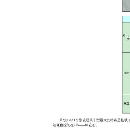
和悦
1.8AT车型较经典车型最大的特点是搭载了
油耗也控制在7.6——8L左右。