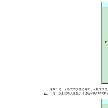
这款车另一个最大的改变是内饰，从原来的黑灰
盘
、门灯、点烟器等人性化设计也给
和悦
1.8AT