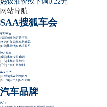
热议油价或下调0.22元
网站导航
SAA搜狐车会
车型车会
|
福瑞迪
|
狮跑
|
迈腾
|
宝马
|
别克
|
科鲁兹
|
福克斯
|
乐风
|
速腾
|
菲亚特
|
奔驰
|
赛拉图
地方车会
|
咸阳
|
北京
|
安阳
|
山西
|
广东
|
成都
|
江苏
|
河北
|
辽宁
|
上海
|
广州
|
深圳
车友生活
|
自驾游
|
挑战之旅
|
9421
|
长三角
|
自由人
|
车友天地
汽车品牌
热门