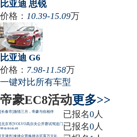
比亚迪 思锐
价格：
10.39-15.09
万
比亚迪 G6
价格：
7.98-11.58
万
一键对比所有车型
帝豪EC8活动
更多>>
已报名
0
人
[长春市]激情三月，帝豪与你相伴
已报名
0
人
[北京市]VOLVO高尔夫公开赛试驾送门
票先到先得
[天津市]来捷众置换捷达可享万元礼