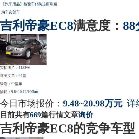
·
【汽车用品】检验车仆防冻雨刷精
·
为车友贺车
吉利帝豪
EC8
满意度：
8
实拍图片：
1183
张
评测文章：
44
篇
级别：中型车
油耗：
9.8~10.1L/100km
今日市场报价：
9.48~20.98万元
详
目前共有
669
篇行情文章
询价
吉利帝豪EC8的竞争车型