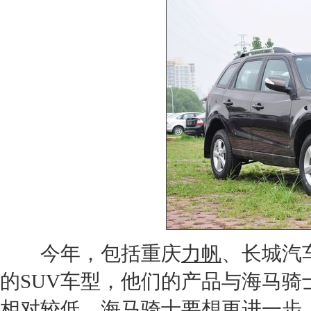
今年，包括重庆
力帆
、
长城汽
的
SUV
车型，他们的产品与
海马骑
相对较低，
海马骑士
要想更进一步