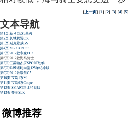
[
上一页
] [
1
] [
2
] [
3
] [
4
] [
5
] 
文本导航
第1页:新马自达3星骋
第2页:长城腾翼C50
第3页:别克君威GS
第4页:MG3 XROSS
第5页:2012款帝豪EC7
第6页:2012款海马骑士
第7页:三菱帕杰罗SPORT劲畅
第8页:唯雅诺时尚型125年纪念版
第9页:2012款瑞麒G5
第10页:宝马1系M
第11页:宝马6系Coupe
第12页:SMART科比特别版
第13页:奔驰SLK
微博推荐