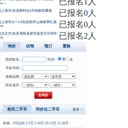
已报名
1
人
包！
已报名
0
人
[上海市]东昌斯柯达4月钜献四重奏
已报名
0
人
[上海市]4.7-4.8东昌凯帝山姆春季红酒
节
已报名
2
人
[北京市]东风雪铁龙新世嘉赏车试驾专
场
询价
试驾
预订
置换
您的姓名：
性别：
男
女
手机号码：
选择品牌：
所在省市：
相关二手车
同价位二手车
更多>>
价格>
3万以内
3-5万
5-10万
10-15万
15-20万