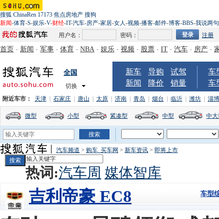
搜狐
ChinaRen
17173
焦点房地产
搜狗
新闻
-
体育
-
S
-
娱乐
-
V
-
财经
-
IT
-
汽车
-
房产
-
家居
-
女人
-
视频
-
播客
-
邮件
-
博客
-
BBS
-
我说两句
用户名：
密码：
注册
首页
-
新闻
-
军事
-
体育
-
NBA
-
娱乐
-
视频
-
股票
-
IT
-
汽车
-
房产
-
新车
导购
试驾
车
全国
新闻
降价
销量
车
切换
附近车市：
天津
|
石家庄
|
唐山
|
太原
|
济南
|
青岛
|
烟台
|
临沂
|
潍坊
|
淄
微型
小型
紧凑型
中型
中大
汽车频道
>
购车_买车网
>
新车资讯
>
即将上市
热词:
汽车周
媒体智库
吉利帝豪 EC8
车型