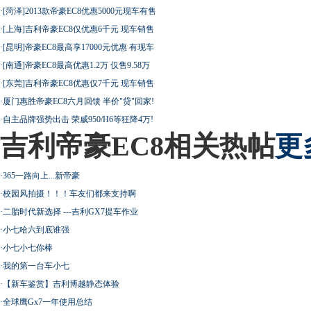
·
[菏泽]2013款帝豪EC8优惠5000元现车有售
·
[上海]吉利帝豪EC8仅优惠6千元 现车销售
·
[昆明]帝豪EC8最高享17000元优惠 有现车
·
[南通]帝豪EC8最高优惠1.2万 仅售9.58万
·
[东莞]吉利帝豪EC8优惠仅7千元 现车销售
·
厦门惠胜帝豪EC8六月回馈 半价"贷"回家!
·
自主品牌强势出击 荣威950/H6等狂降4万!
吉利帝豪EC8相关热帖
更
·
365一路向上...新帝豪
·
校园风拍摄！！！车友们都来支持啊
·
二胎时代新选择 ---吉利GX7提车作业
·
小七哈六到底谁强
·
小七小七你棒
·
我的第一台车小七
·
【新车鉴赏】吉利博越静态体验
·
全球鹰Gx7一年使用总结