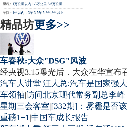
里程>
1万公里以内
1-3万公里
3-6万公里
年限>
1年以内
1-3年
3-5年
5-8年
8年以上
精品坊
更多>>
车春秋:大众"DSG"风波
经央视3.15曝光后，大众在华宣布召回
汽车大讲堂
|
汪大总:汽车是国家强
车领袖
|
访问北京现代常务副总李峰
星期三会客室
|
[332期]：雾霾是否
重磅1+1
|
中国车成长报告