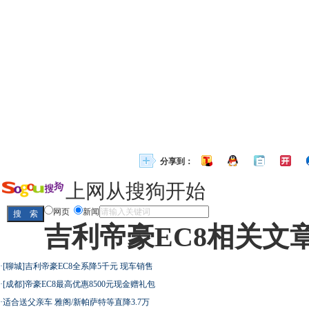
分享到：
上网从搜狗开始
网页
新闻
吉利帝豪EC8相关文
·
[聊城]吉利帝豪EC8全系降5千元 现车销售
·
[成都]帝豪EC8最高优惠8500元现金赠礼包
·
适合送父亲车 雅阁/新帕萨特等直降3.7万