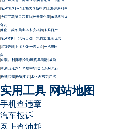
|
进口奔驰
|
进口奥迪
|
讴歌
|
英菲尼迪
|
雷克萨斯
|
东风悦达起亚
|
上海大众斯柯达
|
上海通用别克
|
进口宝马
|
进口菲亚特
|
长安沃尔沃
|
东风雪铁龙
合资
|
东南三菱
|
华晨宝马
|
长安福特
|
东风日产
|
东风本田
|
一汽马自达
|
一汽奥迪
|
北京现代
|
北京奔驰
|
上海大众
|
一汽大众
|
一汽丰田
自主
|
奇瑞
|
吉利
|
华泰
|
全球鹰
|
海马
|
瑞麒
|
威麟
|
帝豪
|
英伦汽车
|
华晨中华
|
哈飞
|
东风风行
|
长城
|
荣威
|
长安
|
中兴
|
比亚迪
|
东南
|
广汽
实用工具
网站地图
手机查违章
汽车投诉
网上查油耗