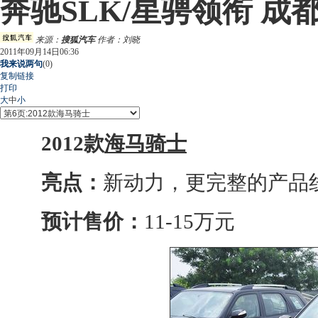
奔驰SLK/星骋领衔 成
来源：
搜狐汽车
作者：刘晓
2011年09月14日06:36
我来说两句
(
0
)
复制链接
打印
大
中
小
2012款
海马骑士
亮点：
新动力，更完整的产品
预计售价：
11-15万元