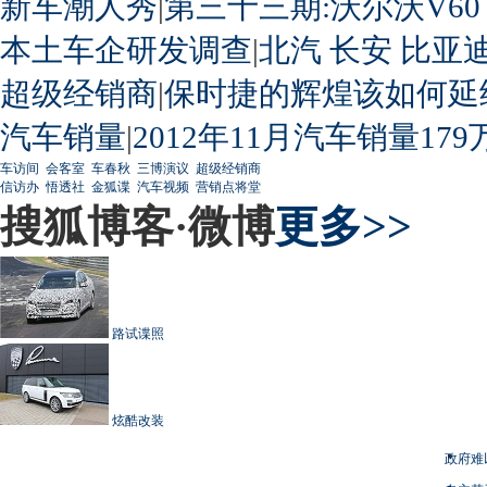
新车潮人秀
|
第三十三期:沃尔沃V60
本土车企研发调查
|
北汽
长安
比亚
超级经销商
|
保时捷的辉煌该如何延
汽车销量
|
2012年11月汽车销量179
车访间
会客室
车春秋
三博演议
超级经销商
信访办
悟透社
金狐谍
汽车视频
营销点将堂
搜狐博客·微博
更多>>
路试谍照
炫酷改装
政府难