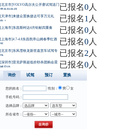
已报名
0
人
[北京市]VOLVO高尔夫公开赛试驾送门
票先到先得
已报名
1
人
[天津市]来捷众置换捷达可享万元礼
包！
已报名
0
人
[上海市]东昌斯柯达4月钜献四重奏
已报名
0
人
[上海市]4.7-4.8东昌凯帝山姆春季红酒
节
已报名
2
人
[北京市]东风雪铁龙新世嘉赏车试驾专
场
已报名
0
人
[深圳市]雷克萨斯超低价秒杀团购会震
撼启动
询价
试驾
预订
置换
您的姓名：
性别：
男
女
手机号码：
选择品牌：
所在省市：