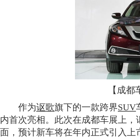
【
成都
作为
讴歌
旗下的一款跨界
SUV
内首次亮相。此次在
成都车展
上，
面，预计
新车
将在年内正式引入上