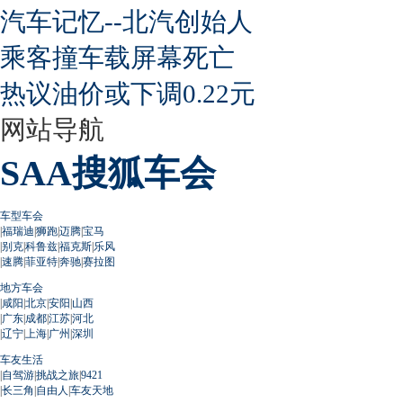
汽车记忆--北汽创始人
乘客撞车载屏幕死亡
热议油价或下调0.22元
网站导航
SAA搜狐车会
车型车会
|
福瑞迪
|
狮跑
|
迈腾
|
宝马
|
别克
|
科鲁兹
|
福克斯
|
乐风
|
速腾
|
菲亚特
|
奔驰
|
赛拉图
地方车会
|
咸阳
|
北京
|
安阳
|
山西
|
广东
|
成都
|
江苏
|
河北
|
辽宁
|
上海
|
广州
|
深圳
车友生活
|
自驾游
|
挑战之旅
|
9421
|
长三角
|
自由人
|
车友天地