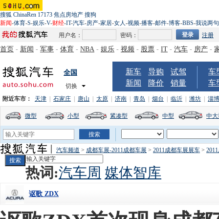
搜狐
ChinaRen
17173
焦点房地产
搜狗
新闻
-
体育
-
S
-
娱乐
-
V
-
财经
-
IT
-
汽车
-
房产
-
家居
-
女人
-
视频
-
播客
-
邮件
-
博客
-
BBS
-
我说两句
用户名：
密码：
注册
首页
-
新闻
-
军事
-
体育
-
NBA
-
娱乐
-
视频
-
股票
-
IT
-
汽车
-
房产
-
新车
导购
试驾
车
全国
新闻
降价
销量
车
切换
附近车市：
天津
|
石家庄
|
唐山
|
太原
|
济南
|
青岛
|
烟台
|
临沂
|
潍坊
|
淄
微型
小型
紧凑型
中型
中大
汽车频道
>
成都车展-2011成都车展
>
2011成都车展展车
>
20
热词:
汽车周
媒体智库
讴歌 ZDX