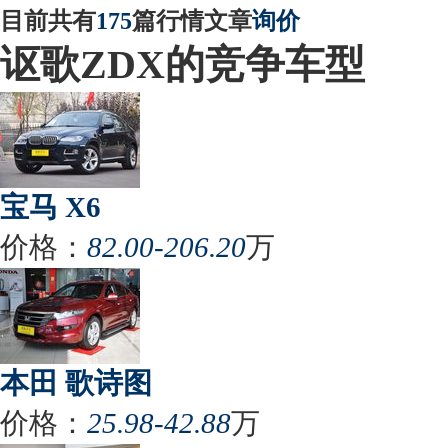
目前共有
175
篇行情文章
询价
讴歌ZDX的竞争车型
宝马 X6
价格：
82.00-206.20
万
本田 歌诗图
价格：
25.98-42.88
万