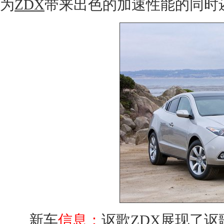
为
ZDX
带来出色的加速性能的同时
新车
信息：
讴歌ZDX
展现了
讴