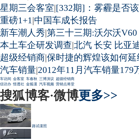
星期三会客室
|
[332期]：雾霾是否
重磅1+1
|
中国车成长报告
新车潮人秀
|
第三十三期:沃尔沃V60
本土车企研发调查
|
北汽
长安
比亚
超级经销商
|
保时捷的辉煌该如何延
汽车销量
|
2012年11月汽车销量179
车访间
会客室
车春秋
三博演议
超级经销商
信访办
悟透社
金狐谍
汽车视频
营销点将堂
搜狐博客·微博
更多>>
路试谍照