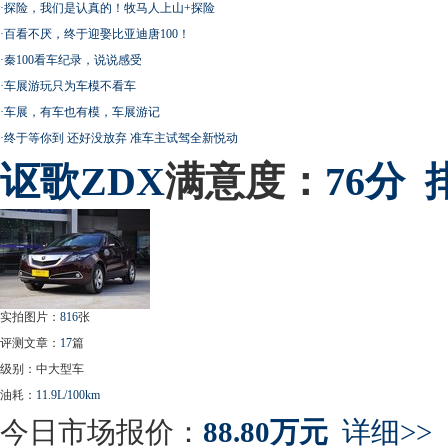
·
探险，我们是认真的！牧马人上山+探险
·
百看不厌，终于迎娶比亚迪唐100！
·
秦100看车纪录，说说感受
·
车展游玩只为车模不看车
·
车展，有车也有模，车展游记
·
终于等你到 还好没放弃 准车主试驾全新悦动
讴歌
ZDX
满意度：
76分
实拍图片：
816
张
评测文章：
17
篇
级别：中大型车
油耗：
11.9L/100km
今日市场报价：
88.80万元
详细>>