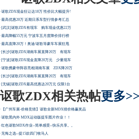
·
讴歌ZDX现金狂让达18万 性价比大幅提升!
·
最高优惠20万 近期日系车型行情参考汇总
·
[武汉]讴歌ZDX有现车 购车现金优惠22万
·
最高降幅55万元 宁波车五月度降价排行榜
·
最高直降20万！奥迪/讴歌等豪车车展狂甩
·
[长沙]讴歌ZDX湖南车展直降20万 有现车
·
[宁波]讴歌ZDX现金直降20万元 少量现车
·
讴歌携豪华阵容亮相湖南车展 ZDX降20万
·
[长沙]讴歌ZDX湖南车展直降20万 有现车
·
[无锡]讴歌ZDX最高优惠达20万元 仅限1台
讴歌ZDX相关热帖
更多>
·
【广州车展-价格竞猜】讴歌全新MDX猜价格赢奖品
·
讴歌黑内外 MDX运动版提车图片作业！！
·
红色讴歌MDX作业--简单感受--快乐共享。。
·
无悔之选--提15款四门牧马人