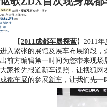
讴歌ZDX首次现身成都
来源：
搜狐汽车
作者：张文
2011年09月15日16:42
我来说两句
(
0
)
复制链接
打印
大
中
小
【
2011成都车展探营
】
2011年
进入紧张的展馆及展车布展阶段，
出前方编辑第一时间为您带来现场
大家抢先报道
新车
谍照，让搜狐网
成都车展
的参展
新车
，让我们先一