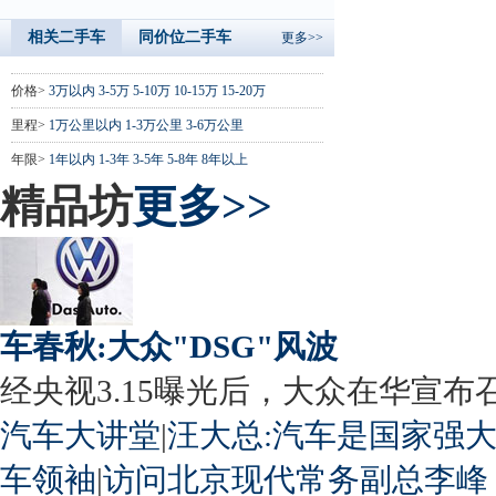
相关二手车
同价位二手车
更多>>
价格>
3万以内
3-5万
5-10万
10-15万
15-20万
里程>
1万公里以内
1-3万公里
3-6万公里
年限>
1年以内
1-3年
3-5年
5-8年
8年以上
精品坊
更多>>
车春秋:大众"DSG"风波
经央视3.15曝光后，大众在华宣布召回
汽车大讲堂
|
汪大总:汽车是国家强
车领袖
|
访问北京现代常务副总李峰