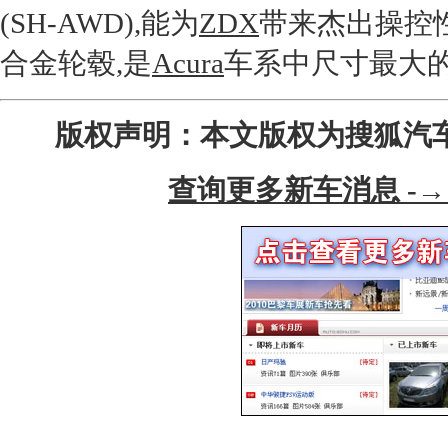
(SH-AWD),能为
ZDX
带来杰出操控
合金轮毂,是
Acura
车系中尺寸最大
版权声明：本文版权为搜狐汽
查询更多新车消息 -→