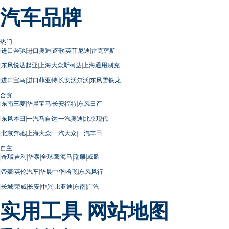
汽车品牌
热门
|
进口奔驰
|
进口奥迪
|
讴歌
|
英菲尼迪
|
雷克萨斯
|
东风悦达起亚
|
上海大众斯柯达
|
上海通用别克
|
进口宝马
|
进口菲亚特
|
长安沃尔沃
|
东风雪铁龙
合资
|
东南三菱
|
华晨宝马
|
长安福特
|
东风日产
|
东风本田
|
一汽马自达
|
一汽奥迪
|
北京现代
|
北京奔驰
|
上海大众
|
一汽大众
|
一汽丰田
自主
|
奇瑞
|
吉利
|
华泰
|
全球鹰
|
海马
|
瑞麒
|
威麟
|
帝豪
|
英伦汽车
|
华晨中华
|
哈飞
|
东风风行
|
长城
|
荣威
|
长安
|
中兴
|
比亚迪
|
东南
|
广汽
实用工具
网站地图