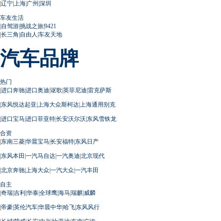
|
辽宁
|
上海
|
广州
|
深圳
车友生活
|
自驾游
|
挑战之旅
|
9421
|
长三角
|
自由人
|
车友天地
汽车品牌
热门
|
进口奔驰
|
进口奥迪
|
讴歌
|
英菲尼迪
|
雷克萨斯
|
东风悦达起亚
|
上海大众斯柯达
|
上海通用别克
|
进口宝马
|
进口菲亚特
|
长安沃尔沃
|
东风雪铁龙
合资
|
东南三菱
|
华晨宝马
|
长安福特
|
东风日产
|
东风本田
|
一汽马自达
|
一汽奥迪
|
北京现代
|
北京奔驰
|
上海大众
|
一汽大众
|
一汽丰田
自主
|
奇瑞
|
吉利
|
华泰
|
全球鹰
|
海马
|
瑞麒
|
威麟
|
帝豪
|
英伦汽车
|
华晨中华
|
哈飞
|
东风风行