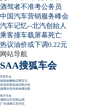
酒驾者不准考公务员
中国汽车营销服务峰会
汽车记忆--北汽创始人
乘客撞车载屏幕死亡
热议油价或下调0.22元
网站导航
SAA搜狐车会
车型车会
|
福瑞迪
|
狮跑
|
迈腾
|
宝马
|
别克
|
科鲁兹
|
福克斯
|
乐风
|
速腾
|
菲亚特
|
奔驰
|
赛拉图
地方车会
|
咸阳
|
北京
|
安阳
|
山西
|
广东
|
成都
|
江苏
|
河北