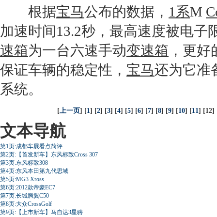
根据
宝马
公布的数据，
1系
M
C
加速时间13.2秒，最高速度被电子限
速箱
为一台六速手动
变速箱
，更好
保证车辆的稳定性，
宝马
还为它准
系统。
[
上一页
] [
1
] [
2
] [
3
] [
4
] [
5
] [
6
] [
7
] [
8
] [
9
] [
10
] [
11
] [12] 
文本导航
第1页:成都车展看点简评
第2页:【首发新车】东风标致Cross 307
第3页:东风标致308
第4页:东风本田第九代思域
第5页:MG3 Xross
第6页:2012款帝豪EC7
第7页:长城腾翼C50
第8页:大众CrossGolf
第9页:【上市新车】马自达3星骋