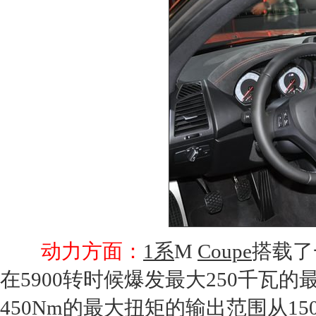
动力方面：
1系
M
Coupe
搭载了
在5900转时候爆发最大250千瓦
450Nm的最大扭矩的输出范围从15