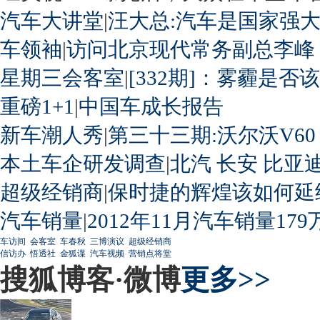
汽车大讲堂
|
汪大总:汽车是国家强
车领袖
|
访问北京现代常务副总李峰
星期三会客室
|
[332期]：雾霾是否
重磅1+1
|
中国车成长报告
新车潮人秀
|
第三十三期:沃尔沃V60
本土车企研发调查
|
北汽
长安
比亚
超级经销商
|
保时捷的辉煌该如何延
汽车销量
|
2012年11月汽车销量179
车访间
会客室
车春秋
三博演议
超级经销商
信访办
悟透社
金狐谍
汽车视频
营销点将堂
搜狐博客·微博
更多>>