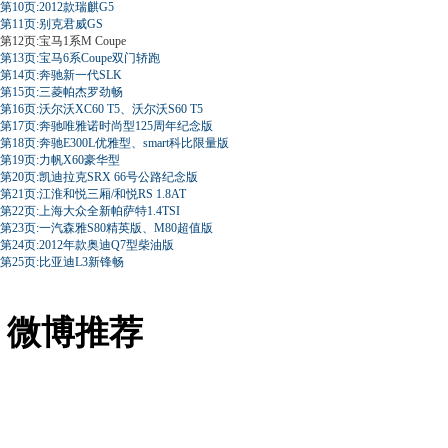
第10页:2012款瑞麒G5
第11页:别克君威GS
第12页:宝马1系M Coupe
第13页:宝马6系Coupe双门轿跑
第14页:奔驰新一代SLK
第15页:三菱帕杰罗劲畅
第16页:沃尔沃XC60 T5、沃尔沃S60 T5
第17页:奔驰唯雅诺时尚型125周年纪念版
第18页:奔驰E300L优雅型、smart科比限量版
第19页:力帆X60豪华型
第20页:凯迪拉克SRX 66号公路纪念版
第21页:江淮和悦三厢/和悦RS 1.8AT
第22页:上海大众全新帕萨特1.4TSI
第23页:一汽森雅S80精英版、M80超值版
第24页:2012年款奥迪Q7型柴油版
第25页:比亚迪L3新锋畅
微博推荐