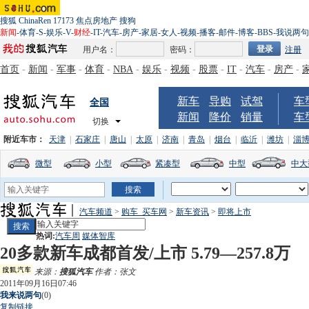
搜狐
ChinaRen
17173
焦点房地产
搜狗
新闻
-
体育
-
S
-
娱乐
-
V
-
财经
-
IT
-
汽车
-
房产
-
家居
-
女人
-
视频
-
播客
-
邮件
-
博客
-
BBS
-
我说两句
用户名：
密码：
注册
首页
-
新闻
-
军事
-
体育
-
NBA
-
娱乐
-
视频
-
股票
-
IT
-
汽车
-
房产
-
新车
导购
试驾
车
全国
新闻
降价
销量
车
切换
附近车市：
天津
|
石家庄
|
唐山
|
太原
|
济南
|
青岛
|
烟台
|
临沂
|
潍坊
|
淄
微型
小型
紧凑型
中型
中大
汽车频道
>
购车_买车网
>
新车资讯
>
即将上市
热词:
汽车周
媒体智库
20多款新车成都首发/上市 5.79—257.8万
来源：
搜狐汽车
作者：张文
2011年09月16日07:46
我来说两句
(
0
)
复制链接