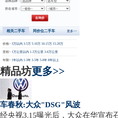
选择品牌：
所在省市：
相关二手车
同价位二手车
更多>>
价格>
3万以内
3-5万
5-10万
10-15万
15-20万
里程>
1万公里以内
1-3万公里
3-6万公里
年限>
1年以内
1-3年
3-5年
5-8年
8年以上
精品坊
更多>>
车春秋:大众"DSG"风波
经央视3.15曝光后，大众在华宣布召回