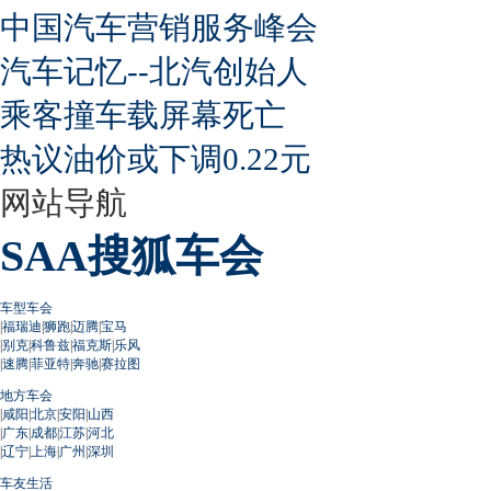
中国汽车营销服务峰会
汽车记忆--北汽创始人
乘客撞车载屏幕死亡
热议油价或下调0.22元
网站导航
SAA搜狐车会
车型车会
|
福瑞迪
|
狮跑
|
迈腾
|
宝马
|
别克
|
科鲁兹
|
福克斯
|
乐风
|
速腾
|
菲亚特
|
奔驰
|
赛拉图
地方车会
|
咸阳
|
北京
|
安阳
|
山西
|
广东
|
成都
|
江苏
|
河北
|
辽宁
|
上海
|
广州
|
深圳
车友生活