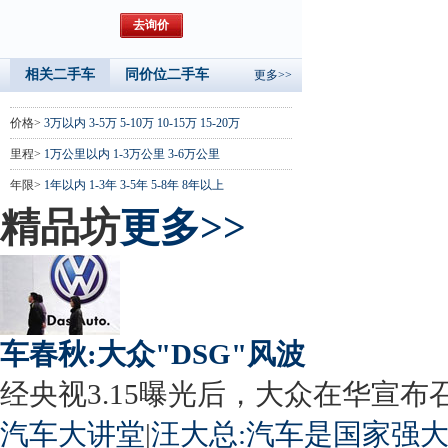
相关二手车
同价位二手车
更多>>
价格>
3万以内
3-5万
5-10万
10-15万
15-20万
里程>
1万公里以内
1-3万公里
3-6万公里
年限>
1年以内
1-3年
3-5年
5-8年
8年以上
精品坊
更多>>
车春秋:大众"DSG"风波
经央视3.15曝光后，大众在华宣布召回
汽车大讲堂
|
汪大总:汽车是国家强