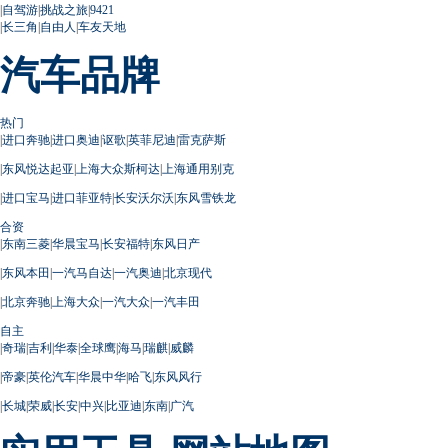
|
自驾游
|
挑战之旅
|
9421
|
长三角
|
自由人
|
车友天地
汽车品牌
热门
|
进口奔驰
|
进口奥迪
|
讴歌
|
英菲尼迪
|
雷克萨斯
|
东风悦达起亚
|
上海大众斯柯达
|
上海通用别克
|
进口宝马
|
进口菲亚特
|
长安沃尔沃
|
东风雪铁龙
合资
|
东南三菱
|
华晨宝马
|
长安福特
|
东风日产
|
东风本田
|
一汽马自达
|
一汽奥迪
|
北京现代
|
北京奔驰
|
上海大众
|
一汽大众
|
一汽丰田
自主
|
奇瑞
|
吉利
|
华泰
|
全球鹰
|
海马
|
瑞麒
|
威麟
|
帝豪
|
英伦汽车
|
华晨中华
|
哈飞
|
东风风行
|
长城
|
荣威
|
长安
|
中兴
|
比亚迪
|
东南
|
广汽