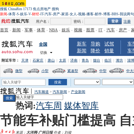
搜狐
ChinaRen
17173
焦点房地产
搜狗
新闻
-
体育
-
S
-
娱乐
-
V
-
财经
-
IT
-
汽车
-
房产
-
家居
-
女人
-
视频
-
播客
-
邮件
-
博客
-
BBS
-
我说两句
用户名：
密码：
注册
首页
-
新闻
-
军事
-
体育
-
NBA
-
娱乐
-
视频
-
股票
-
IT
-
汽车
-
房产
-
新车
导购
试驾
车
全国
新闻
降价
销量
车
切换
附近车市：
天津
|
石家庄
|
唐山
|
太原
|
济南
|
青岛
|
烟台
|
临沂
|
潍坊
|
淄
微型
小型
紧凑型
中型
中大
汽车频道
>
汽车新闻
>
产业新闻
热词:
汽车周
媒体智库
节能车补贴门槛提高 
来源：
大洋网-广州日报
作者：刘俊