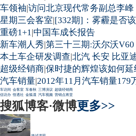
车领袖
|
访问北京现代常务副总李峰
星期三会客室
|
[332期]：雾霾是否
重磅1+1
|
中国车成长报告
新车潮人秀
|
第三十三期:沃尔沃V60
本土车企研发调查
|
北汽
长安
比亚
超级经销商
|
保时捷的辉煌该如何延
汽车销量
|
2012年11月汽车销量179
车访间
会客室
车春秋
三博演议
超级经销商
信访办
悟透社
金狐谍
汽车视频
营销点将堂
搜狐博客·微博
更多>>
路试谍照