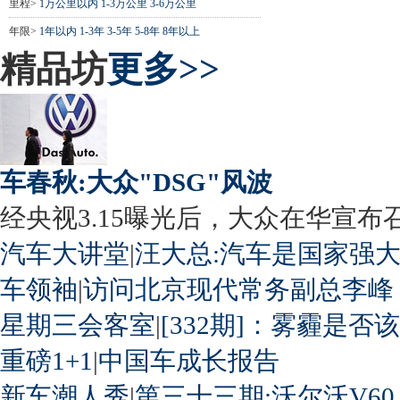
里程>
1万公里以内
1-3万公里
3-6万公里
年限>
1年以内
1-3年
3-5年
5-8年
8年以上
精品坊
更多>>
车春秋:大众"DSG"风波
经央视3.15曝光后，大众在华宣布召回
汽车大讲堂
|
汪大总:汽车是国家强
车领袖
|
访问北京现代常务副总李峰
星期三会客室
|
[332期]：雾霾是否
重磅1+1
|
中国车成长报告
新车潮人秀
|
第三十三期:沃尔沃V60