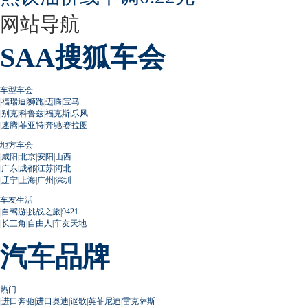
网站导航
SAA搜狐车会
车型车会
|
福瑞迪
|
狮跑
|
迈腾
|
宝马
|
别克
|
科鲁兹
|
福克斯
|
乐风
|
速腾
|
菲亚特
|
奔驰
|
赛拉图
地方车会
|
咸阳
|
北京
|
安阳
|
山西
|
广东
|
成都
|
江苏
|
河北
|
辽宁
|
上海
|
广州
|
深圳
车友生活
|
自驾游
|
挑战之旅
|
9421
|
长三角
|
自由人
|
车友天地
汽车品牌
热门
|
进口奔驰
|
进口奥迪
|
讴歌
|
英菲尼迪
|
雷克萨斯