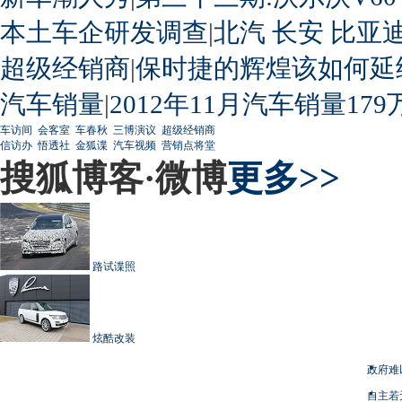
本土车企研发调查
|
北汽
长安
比亚
超级经销商
|
保时捷的辉煌该如何延
汽车销量
|
2012年11月汽车销量179
车访间
会客室
车春秋
三博演议
超级经销商
信访办
悟透社
金狐谍
汽车视频
营销点将堂
搜狐博客·微博
更多>>
路试谍照
炫酷改装
政府难
自主若