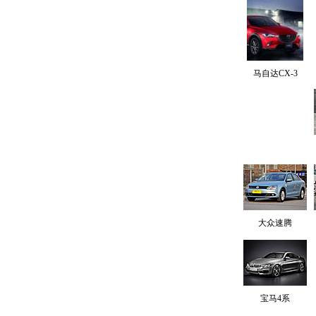
马自达CX-3
大众速腾
宝马4系