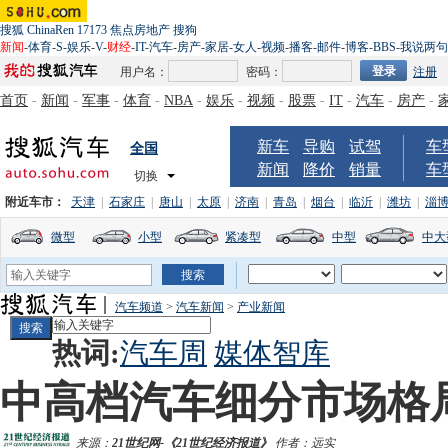
搜狐
ChinaRen
17173
焦点房地产
搜狗
新闻
-
体育
-
S
-
娱乐
-
V
-
财经
-
IT
-
汽车
-
房产
-
家居
-
女人
-
视频
-
播客
-
邮件
-
博客
-
BBS
-
我说两句
用户名：
密码：
注册
首页
-
新闻
-
军事
-
体育
-
NBA
-
娱乐
-
视频
-
股票
-
IT
-
汽车
-
房产
-
新车
导购
试驾
车
全国
新闻
降价
销量
车
切换
附近车市：
天津
|
石家庄
|
唐山
|
太原
|
济南
|
青岛
|
烟台
|
临沂
|
潍坊
|
淄
微型
小型
紧凑型
中型
中大
汽车频道
>
汽车新闻
>
产业新闻
热词:
汽车周
媒体智库
中高档汽车细分市场格
来源：
21世纪网-《21世纪经济报道》
作者：远实