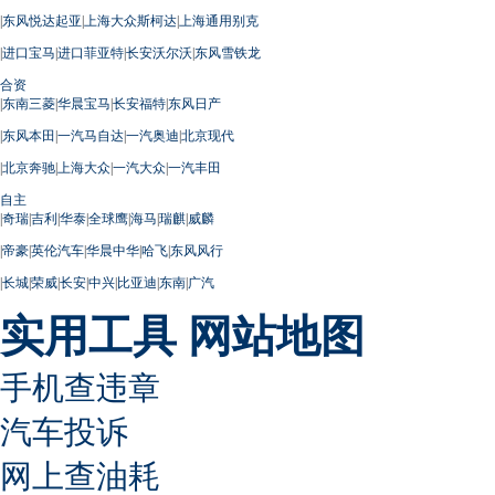
|
东风悦达起亚
|
上海大众斯柯达
|
上海通用别克
|
进口宝马
|
进口菲亚特
|
长安沃尔沃
|
东风雪铁龙
合资
|
东南三菱
|
华晨宝马
|
长安福特
|
东风日产
|
东风本田
|
一汽马自达
|
一汽奥迪
|
北京现代
|
北京奔驰
|
上海大众
|
一汽大众
|
一汽丰田
自主
|
奇瑞
|
吉利
|
华泰
|
全球鹰
|
海马
|
瑞麒
|
威麟
|
帝豪
|
英伦汽车
|
华晨中华
|
哈飞
|
东风风行
|
长城
|
荣威
|
长安
|
中兴
|
比亚迪
|
东南
|
广汽
实用工具
网站地图
手机查违章
汽车投诉
网上查油耗