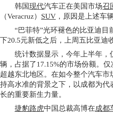
韩国
现代
汽车正在美国市场
召
（Veracruz）
SUV
，原因是上述车
“巴菲特”光环褪色的
比亚迪
目
下20.5元新低之后，上周五
比亚迪
统计数据显示，今年上半年，仅西
辆，占据了17.15%的市场份额。仅
超越东北地区。在如今整个汽车市
持高水准的背景之下，以成都为代
长的重要新生力量。
捷豹
路虎
中国总裁高博在
成都