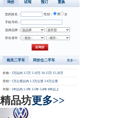
询价
试驾
预订
置换
您的姓名：
性别：
男
女
手机号码：
选择品牌：
所在省市：
相关二手车
同价位二手车
更多>>
价格>
3万以内
3-5万
5-10万
10-15万
15-20万
里程>
1万公里以内
1-3万公里
3-6万公里
年限>
1年以内
1-3年
3-5年
5-8年
8年以上
精品坊
更多>>