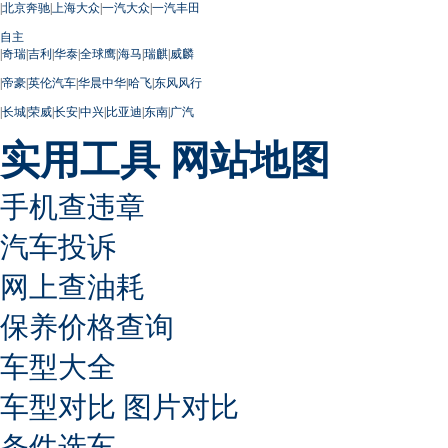
|
北京奔驰
|
上海大众
|
一汽大众
|
一汽丰田
自主
|
奇瑞
|
吉利
|
华泰
|
全球鹰
|
海马
|
瑞麒
|
威麟
|
帝豪
|
英伦汽车
|
华晨中华
|
哈飞
|
东风风行
|
长城
|
荣威
|
长安
|
中兴
|
比亚迪
|
东南
|
广汽
实用工具
网站地图
手机查违章
汽车投诉
网上查油耗
保养价格查询
车型大全
车型对比
图片对比
条件选车