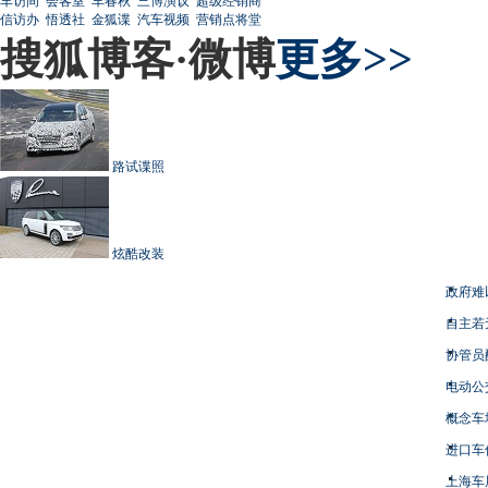
车访间
会客室
车春秋
三博演议
超级经销商
信访办
悟透社
金狐谍
汽车视频
营销点将堂
搜狐博客·微博
更多>>
路试谍照
炫酷改装
政府难
自主若
协管员
电动公
概念车
进口车
上海车