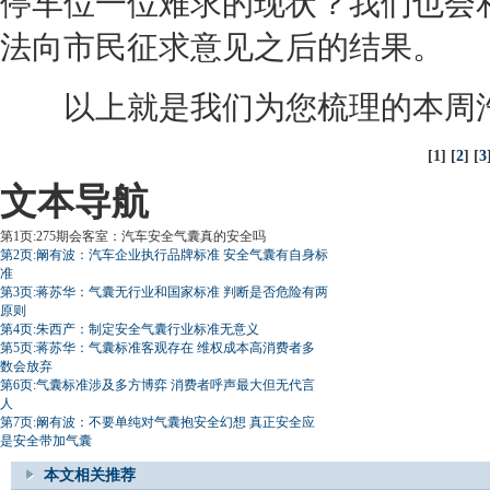
停车位一位难求的现状？我们也会
法向市民征求意见之后的结果。
以上就是我们为您梳理的本周汽
[1] [
2
] [
3
文本导航
第1页:275期会客室：汽车安全气囊真的安全吗
第2页:阚有波：汽车企业执行品牌标准 安全气囊有自身标
准
第3页:蒋苏华：气囊无行业和国家标准 判断是否危险有两
原则
第4页:朱西产：制定安全气囊行业标准无意义
第5页:蒋苏华：气囊标准客观存在 维权成本高消费者多
数会放弃
第6页:气囊标准涉及多方博弈 消费者呼声最大但无代言
人
第7页:阚有波：不要单纯对气囊抱安全幻想 真正安全应
是安全带加气囊
本文相关推荐