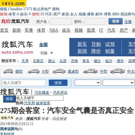
搜狐
ChinaRen
17173
焦点房地产
搜狗
新闻
-
体育
-
S
-
娱乐
-
V
-
财经
-
IT
-
汽车
-
房产
-
家居
-
女人
-
视频
-
播客
-
邮件
-
博客
-
BBS
-
我说两句
用户名：
密码：
注册
首页
-
新闻
-
军事
-
体育
-
NBA
-
娱乐
-
视频
-
股票
-
IT
-
汽车
-
房产
-
新车
导购
试驾
车
全国
新闻
降价
销量
车
切换
附近车市：
天津
|
石家庄
|
唐山
|
太原
|
济南
|
青岛
|
烟台
|
临沂
|
潍坊
|
淄
微型
小型
紧凑型
中型
中大
汽车频道
>
汽车评论
热词:
汽车周
媒体智库
275期会客室：汽车安全气囊是否真正安全
来源：
搜狐汽车
作者：综合报道
2011年09月21日12:11
我来说两句
(
0
)
复制链接