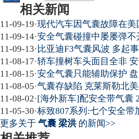
相关新闻
11-09-19
·
现代汽车因气囊故障在美国召
11-09-14
·
安全气囊碰撞中屡屡弹不
11-09-13
·
比亚迪F3气囊风波 多起
11-08-17
·
轿车撞树车头面目全非 
11-08-15
·
安全气囊只能辅助保护 
11-08-05
·
气囊存缺陷 克莱斯勒北美召
11-08-02
·
[海外新车]配安全带气囊 2
11-05-30
·
标致807系列:七个安全带
更多关于
气囊 梁洪
的新闻>>
相关推荐