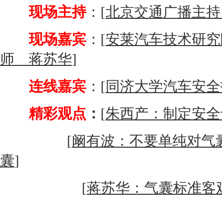
现场主持
：[
北京交通广播主持 
现场嘉宾
：[
安莱汽车技术研究
师 蒋苏华
]
连线嘉宾
：[
同济大学汽车安全
精彩观点
：
[
朱西产：制定安全
[
阚有波：不要单纯对气
囊
]
[
蒋苏华：气囊标准客