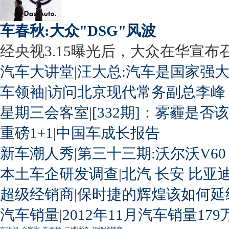
车春秋:大众"DSG"风波
经央视3.15曝光后，大众在华宣布召回
汽车大讲堂
|
汪大总:汽车是国家强
车领袖
|
访问北京现代常务副总李峰
星期三会客室
|
[332期]：雾霾是否
重磅1+1
|
中国车成长报告
新车潮人秀
|
第三十三期:沃尔沃V60
本土车企研发调查
|
北汽
长安
比亚
超级经销商
|
保时捷的辉煌该如何延
汽车销量
|
2012年11月汽车销量179