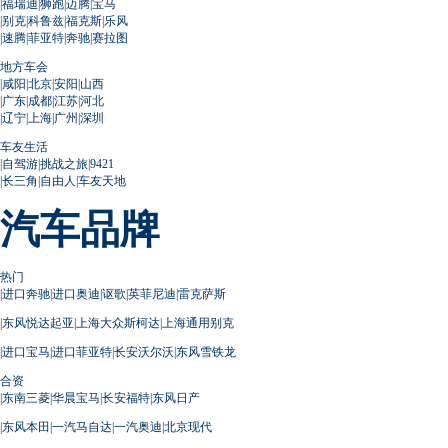
|
福瑞迪
|
狮跑
|
迈腾
|
宝马
|
别克
|
科鲁兹
|
福克斯
|
乐风
|
速腾
|
菲亚特
|
奔驰
|
赛拉图
地方车会
|
咸阳
|
北京
|
安阳
|
山西
|
广东
|
成都
|
江苏
|
河北
|
辽宁
|
上海
|
广州
|
深圳
车友生活
|
自驾游
|
挑战之旅
|
9421
|
长三角
|
自由人
|
车友天地
汽车品牌
热门
|
进口奔驰
|
进口奥迪
|
讴歌
|
英菲尼迪
|
雷克萨斯
|
东风悦达起亚
|
上海大众斯柯达
|
上海通用别克
|
进口宝马
|
进口菲亚特
|
长安沃尔沃
|
东风雪铁龙
合资
|
东南三菱
|
华晨宝马
|
长安福特
|
东风日产
|
东风本田
|
一汽马自达
|
一汽奥迪
|
北京现代