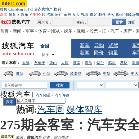
搜狐
ChinaRen
17173
焦点房地产
搜狗
新闻
-
体育
-
S
-
娱乐
-
V
-
财经
-
IT
-
汽车
-
房产
-
家居
-
女人
-
视频
-
播客
-
邮件
-
博客
-
BBS
-
我说两句
用户名：
密码：
注册
首页
-
新闻
-
军事
-
体育
-
NBA
-
娱乐
-
视频
-
股票
-
IT
-
汽车
-
房产
-
新车
导购
试驾
车
全国
新闻
降价
销量
车
切换
附近车市：
天津
|
石家庄
|
唐山
|
太原
|
济南
|
青岛
|
烟台
|
临沂
|
潍坊
|
淄
微型
小型
紧凑型
中型
中大
汽车频道
>
汽车评论
热词:
汽车周
媒体智库
275期会客室：汽车安
来源：
搜狐汽车
作者：综合报道