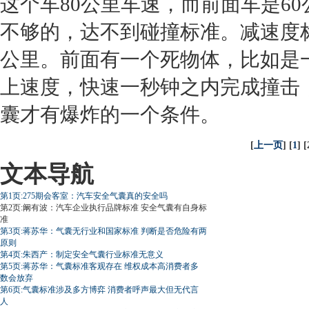
这个车80公里车速，而前面车是6
不够的，达不到
碰撞
标准。减速度
公里。前面有一个死物体，比如是
上速度，快速一秒钟之内完成撞击
囊才有爆炸的一个条件。
[
上一页
] [
1
] [
文本导航
第1页:275期会客室：汽车安全气囊真的安全吗
第2页:阚有波：汽车企业执行品牌标准 安全气囊有自身标
准
第3页:蒋苏华：气囊无行业和国家标准 判断是否危险有两
原则
第4页:朱西产：制定安全气囊行业标准无意义
第5页:蒋苏华：气囊标准客观存在 维权成本高消费者多
数会放弃
第6页:气囊标准涉及多方博弈 消费者呼声最大但无代言
人