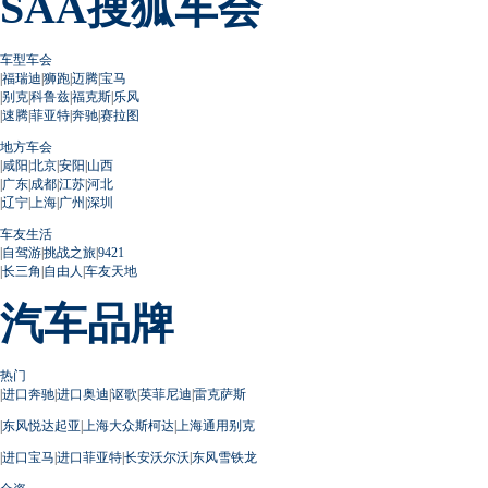
SAA搜狐车会
车型车会
|
福瑞迪
|
狮跑
|
迈腾
|
宝马
|
别克
|
科鲁兹
|
福克斯
|
乐风
|
速腾
|
菲亚特
|
奔驰
|
赛拉图
地方车会
|
咸阳
|
北京
|
安阳
|
山西
|
广东
|
成都
|
江苏
|
河北
|
辽宁
|
上海
|
广州
|
深圳
车友生活
|
自驾游
|
挑战之旅
|
9421
|
长三角
|
自由人
|
车友天地
汽车品牌
热门
|
进口奔驰
|
进口奥迪
|
讴歌
|
英菲尼迪
|
雷克萨斯
|
东风悦达起亚
|
上海大众斯柯达
|
上海通用别克
|
进口宝马
|
进口菲亚特
|
长安沃尔沃
|
东风雪铁龙