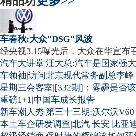
精品坊
更多>>
车春秋:大众"DSG"风波
经央视3.15曝光后，大众在华宣布召回
汽车大讲堂
|
汪大总:汽车是国家强
车领袖
|
访问北京现代常务副总李峰
星期三会客室
|
[332期]：雾霾是否
重磅1+1
|
中国车成长报告
新车潮人秀
|
第三十三期:沃尔沃V60
本土车企研发调查
|
北汽
长安
比亚
超级经销商
|
保时捷的辉煌该如何延