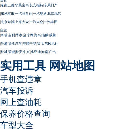
合资
|
东南三菱
|
华晨宝马
|
长安福特
|
东风日产
|
东风本田
|
一汽马自达
|
一汽奥迪
|
北京现代
|
北京奔驰
|
上海大众
|
一汽大众
|
一汽丰田
自主
|
奇瑞
|
吉利
|
华泰
|
全球鹰
|
海马
|
瑞麒
|
威麟
|
帝豪
|
英伦汽车
|
华晨中华
|
哈飞
|
东风风行
|
长城
|
荣威
|
长安
|
中兴
|
比亚迪
|
东南
|
广汽
实用工具
网站地图
手机查违章
汽车投诉
网上查油耗
保养价格查询
车型大全