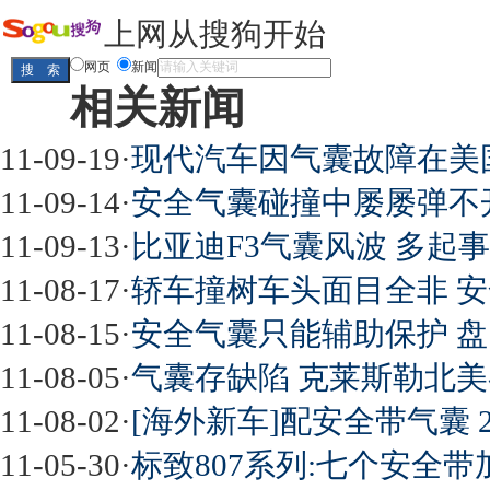
上网从搜狗开始
网页
新闻
相关新闻
11-09-19
·
现代汽车因气囊故障在美国召
11-09-14
·
安全气囊碰撞中屡屡弹不
11-09-13
·
比亚迪F3气囊风波 多起
11-08-17
·
轿车撞树车头面目全非 
11-08-15
·
安全气囊只能辅助保护 
11-08-05
·
气囊存缺陷 克莱斯勒北美召
11-08-02
·
[海外新车]配安全带气囊 2
11-05-30
·
标致807系列:七个安全带