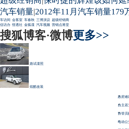
汽车销量
|
2012年11月汽车销量179
车访间
会客室
车春秋
三博演议
超级经销商
信访办
悟透社
金狐谍
汽车视频
营销点将堂
搜狐博客·微博
更多>>
路试谍照
炫酷改装
政府难
自主若
协管员
电动公