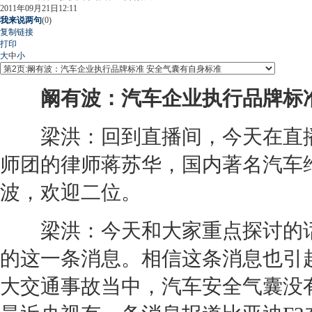
2011年09月21日12:11
我来说两句
(
0
)
复制链接
打印
大
中
小
阚有波：
汽车企业
执行品牌标
梁洪：回到直播间，今天在直播
师团的律师蒋苏华，国内著名汽车
波，欢迎二位。
梁洪：今天和大家重点探讨的话
的这一条消息。相信这条消息也引
大
交通
事故
当中，
汽车安全
气囊没