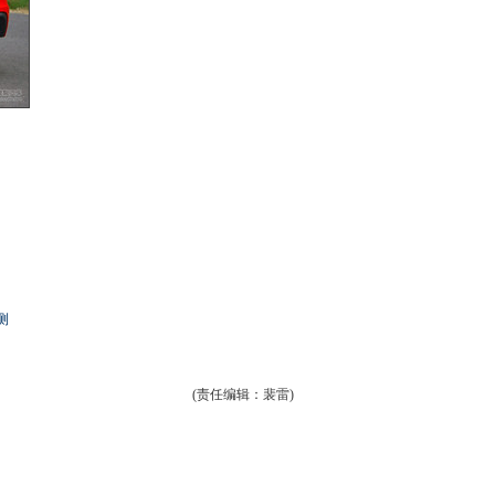
测
(责任编辑：裴雷)