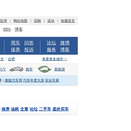
P应用
|
网站地图
|
回顾
|
滚动
|
收藏首页
-
BBS
-
博客
用车
问答
论坛
微博
保养
投诉
服务
博客
南京
|
合肥
查看更多城市>>
SUV
跑车
新能源
词：
搜狐汽车周
汽车年度大选
安全车展
评
保养
油耗
文章
论坛
二手车
底价买车