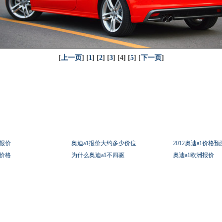
[
上一页
] [
1
] [
2
] [
3
] [4] [
5
] [
下一页
]
计报价
奥迪a1报价大约多少价位
2012奥迪a1价格预
厢价格
为什么奥迪a1不四驱
奥迪a1欧洲报价