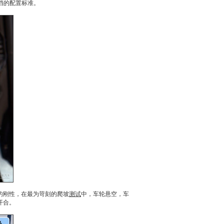
挡的配置标准。
的刚性，在最为苛刻的爬坡
测试
中，车轮悬空，车
开合。