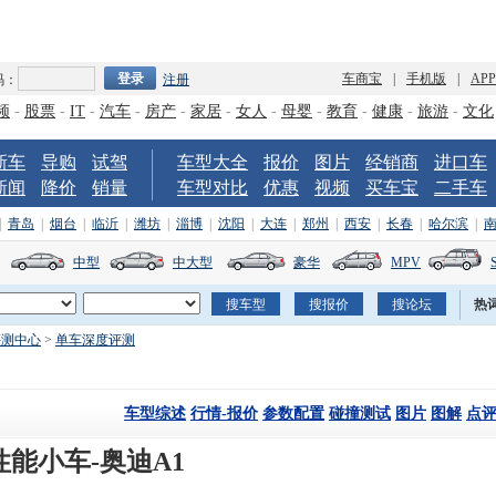
车商宝
|
手机版
|
AP
码：
注册
频
-
股票
-
IT
-
汽车
-
房产
-
家居
-
女人
-
母婴
-
教育
-
健康
-
旅游
-
文化
新车
导购
试驾
车型大全
报价
图片
经销商
进口车
新闻
降价
销量
车型对比
优惠
视频
买车宝
二手车
|
青岛
|
烟台
|
临沂
|
潍坊
|
淄博
|
沈阳
|
大连
|
郑州
|
西安
|
长春
|
哈尔滨
|
中型
中大型
豪华
MPV
热
评测中心
>
单车深度评测
车型综述
行情-报价
参数配置
碰撞测试
图片
图解
点
性能小车-奥迪A1