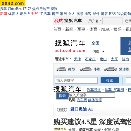
搜狐
ChinaRen
17173
焦点房地产
搜狗
新闻
-
体育
-
S
-
娱乐
-
V
-
财经
-
IT
-
汽车
-
房产
-
家居
-
女人
-
视频
-
播客
-
邮件
-
博客
-
BBS
-
我说两句
用户名：
密
首页
-
新闻
-
军事
-
体育
-
NBA
-
娱乐
-
视
全国
切换
附近车市：
天津
|
石家庄
|
唐山
|
太原
|
济南
微型
小型
紧凑型
汽车频道
>
购车_买车网
>
热词:
汽车周
媒体智库
进口奥迪 A1
购买建议4.5星 深度试驾
来源：
搜狐汽车
作者：邹硕 白璐