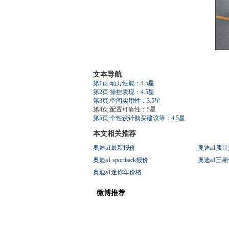
文本导航
第1页:动力性能：4.5星
第2页:操控表现：4.5星
第3页:空间实用性：3.5星
第4页:配置可靠性：5星
第5页:个性设计购买建议等：4.5星
本文相关推荐
奥迪a1最新报价
奥迪a1预
奥迪a1 sportback报价
奥迪a1三
奥迪a1迷你车价格
微博推荐