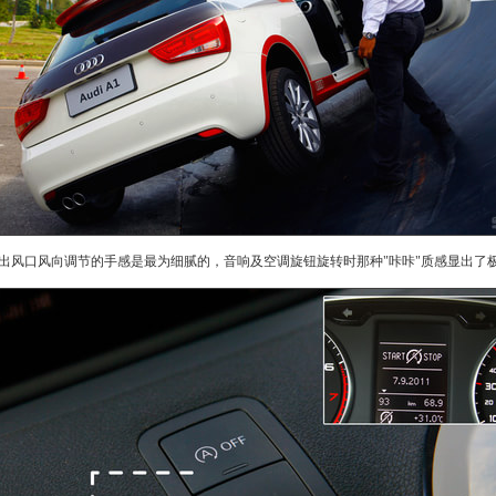
出风口风向调节的手感是最为细腻的，音响及
空调
旋钮旋转时那种"咔咔"质感显出了