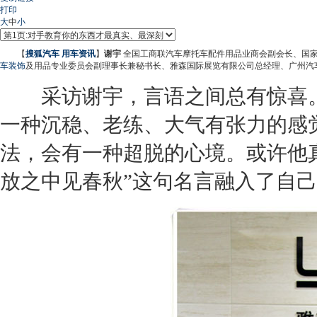
打印
大
中
小
【
搜狐汽车
用车资讯
】
谢宇
全国工商联汽车摩托车配件用品业商会副会长、国
车装饰
及用品专业委员会副理事长兼秘书长、雅森国际展览有限公司总经理、广州汽
采访谢宇，言语之间总有惊喜。
一种沉稳、老练、大气有张力的感
法，会有一种超脱的心境。或许他真
放之中见春秋”这句名言融入了自