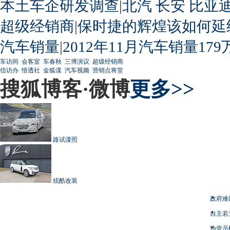
本土车企研发调查
|
北汽
长安
比亚
超级经销商
|
保时捷的辉煌该如何延
汽车销量
|
2012年11月汽车销量179
车访间
会客室
车春秋
三博演议
超级经销商
信访办
悟透社
金狐谍
汽车视频
营销点将堂
搜狐博客·微博
更多>>
路试谍照
炫酷改装
政府难
自主若
协管员