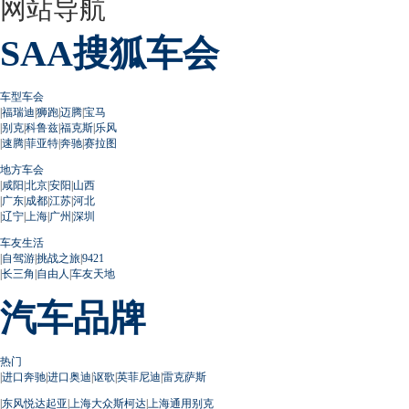
网站导航
SAA搜狐车会
车型车会
|
福瑞迪
|
狮跑
|
迈腾
|
宝马
|
别克
|
科鲁兹
|
福克斯
|
乐风
|
速腾
|
菲亚特
|
奔驰
|
赛拉图
地方车会
|
咸阳
|
北京
|
安阳
|
山西
|
广东
|
成都
|
江苏
|
河北
|
辽宁
|
上海
|
广州
|
深圳
车友生活
|
自驾游
|
挑战之旅
|
9421
|
长三角
|
自由人
|
车友天地
汽车品牌
热门
|
进口奔驰
|
进口奥迪
|
讴歌
|
英菲尼迪
|
雷克萨斯
|
东风悦达起亚
|
上海大众斯柯达
|
上海通用别克