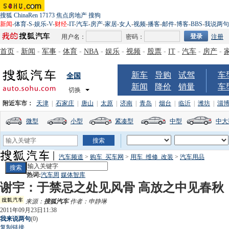
搜狐
ChinaRen
17173
焦点房地产
搜狗
新闻
-
体育
-
S
-
娱乐
-
V
-
财经
-
IT
-
汽车
-
房产
-
家居
-
女人
-
视频
-
播客
-
邮件
-
博客
-
BBS
-
我说两句
用户名：
密码：
注册
首页
-
新闻
-
军事
-
体育
-
NBA
-
娱乐
-
视频
-
股票
-
IT
-
汽车
-
房产
-
新车
导购
试驾
车
全国
新闻
降价
销量
车
切换
附近车市：
天津
|
石家庄
|
唐山
|
太原
|
济南
|
青岛
|
烟台
|
临沂
|
潍坊
|
淄
微型
小型
紧凑型
中型
中大
汽车频道
>
购车_买车网
>
用车_维修_改装
>
汽车用品
热词:
汽车周
媒体智库
谢宇：于禁忌之处见风骨 高放之中见春秋
来源：
搜狐汽车
作者：申静琳
2011年09月23日11:38
我来说两句
(
0
)
复制链接