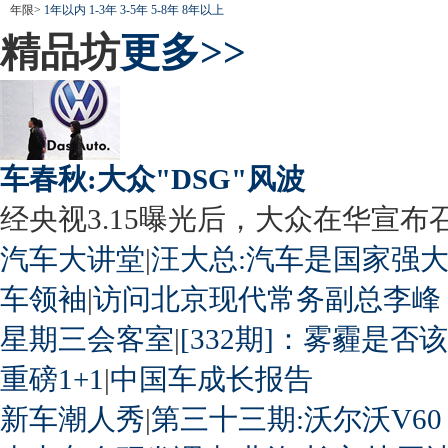
年限>
1年以内
1-3年
3-5年
5-8年
8年以上
精品坊
更多>>
车春秋:大众"DSG"风波
经央视3.15曝光后，大众在华宣布召回
汽车大讲堂
|
汪大总:汽车是国家强
车领袖
|
访问北京现代常务副总李峰
星期三会客室
|
[332期]：雾霾是否
重磅1+1
|
中国车成长报告
新车潮人秀
|
第三十三期:沃尔沃V60