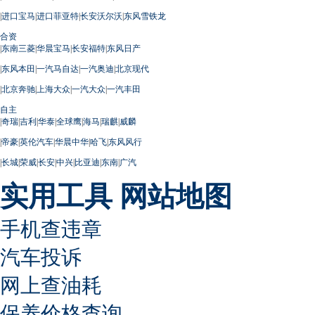
|
进口宝马
|
进口菲亚特
|
长安沃尔沃
|
东风雪铁龙
合资
|
东南三菱
|
华晨宝马
|
长安福特
|
东风日产
|
东风本田
|
一汽马自达
|
一汽奥迪
|
北京现代
|
北京奔驰
|
上海大众
|
一汽大众
|
一汽丰田
自主
|
奇瑞
|
吉利
|
华泰
|
全球鹰
|
海马
|
瑞麒
|
威麟
|
帝豪
|
英伦汽车
|
华晨中华
|
哈飞
|
东风风行
|
长城
|
荣威
|
长安
|
中兴
|
比亚迪
|
东南
|
广汽
实用工具
网站地图
手机查违章
汽车投诉
网上查油耗
保养价格查询