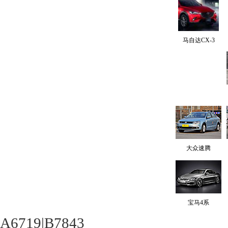
马自达CX-3
大众速腾
宝马4系
A6719|B7843