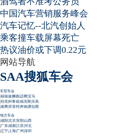
酒驾者不准考公务员
中国汽车营销服务峰会
汽车记忆--北汽创始人
乘客撞车载屏幕死亡
热议油价或下调0.22元
网站导航
SAA搜狐车会
车型车会
|
福瑞迪
|
狮跑
|
迈腾
|
宝马
|
别克
|
科鲁兹
|
福克斯
|
乐风
|
速腾
|
菲亚特
|
奔驰
|
赛拉图
地方车会
|
咸阳
|
北京
|
安阳
|
山西
|
广东
|
成都
|
江苏
|
河北
|
辽宁
|
上海
|
广州
|
深圳