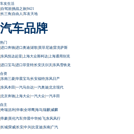
车友生活
|
自驾游
|
挑战之旅
|
9421
|
长三角
|
自由人
|
车友天地
汽车品牌
热门
|
进口奔驰
|
进口奥迪
|
讴歌
|
英菲尼迪
|
雷克萨斯
|
东风悦达起亚
|
上海大众斯柯达
|
上海通用别克
|
进口宝马
|
进口菲亚特
|
长安沃尔沃
|
东风雪铁龙
合资
|
东南三菱
|
华晨宝马
|
长安福特
|
东风日产
|
东风本田
|
一汽马自达
|
一汽奥迪
|
北京现代
|
北京奔驰
|
上海大众
|
一汽大众
|
一汽丰田
自主
|
奇瑞
|
吉利
|
华泰
|
全球鹰
|
海马
|
瑞麒
|
威麟
|
帝豪
|
英伦汽车
|
华晨中华
|
哈飞
|
东风风行
|
长城
|
荣威
|
长安
|
中兴
|
比亚迪
|
东南
|
广汽