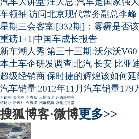
汽车大讲堂
|
汪大总:汽车是国家强
车领袖
|
访问北京现代常务副总李峰
星期三会客室
|
[332期]：雾霾是否
重磅1+1
|
中国车成长报告
新车潮人秀
|
第三十三期:沃尔沃V60
本土车企研发调查
|
北汽
长安
比亚
超级经销商
|
保时捷的辉煌该如何延
汽车销量
|
2012年11月汽车销量179
车访间
会客室
车春秋
三博演议
超级经销商
信访办
悟透社
金狐谍
汽车视频
营销点将堂
搜狐博客·微博
更多>>