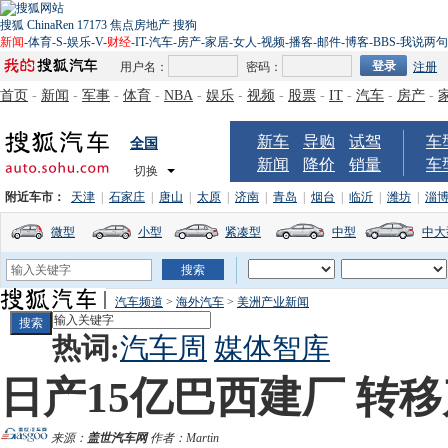
搜狐
ChinaRen
17173
焦点房地产
搜狗
新闻
-
体育
-
S
-
娱乐
-
V
-
财经
-
IT
-
汽车
-
房产
-
家居
-
女人
-
视频
-
播客
-
邮件
-
博客
-
BBS
-
我说两句
用户名：
密码：
注册
首页
-
新闻
-
军事
-
体育
-
NBA
-
娱乐
-
视频
-
股票
-
IT
-
汽车
-
房产
-
新车
导购
试驾
车
全国
新闻
降价
销量
车
切换
附近车市：
天津
|
石家庄
|
唐山
|
太原
|
济南
|
青岛
|
烟台
|
临沂
|
潍坊
|
淄
微型
小型
紧凑型
中型
中大
汽车频道
>
海外汽车
>
美洲产业新闻
热词:
汽车周
媒体智库
日产15亿巴西建厂 转
来源：
盖世汽车网
作者：Martin