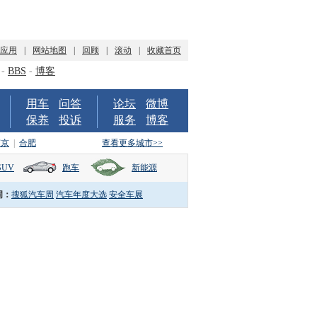
P应用
|
网站地图
|
回顾
|
滚动
|
收藏首页
-
BBS
-
博客
用车
问答
论坛
微博
保养
投诉
服务
博客
南京
|
合肥
查看更多城市>>
SUV
跑车
新能源
词：
搜狐汽车周
汽车年度大选
安全车展