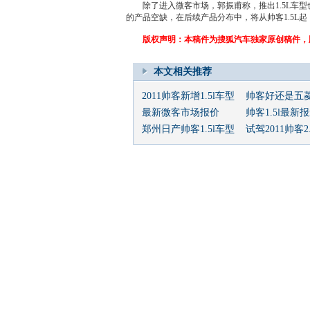
除了进入微客市场，郭振甫称，推出1.5L车型
的产品空缺，在后续产品分布中，将从
帅客
1.5
版权声明：本稿件为搜狐汽车独家原创稿件，版
本文相关推荐
2011帅客新增1.5l车型
帅客好还是五
最新微客市场报价
帅客1.5l最新
郑州日产帅客1.5l车型
试驾2011帅客2.