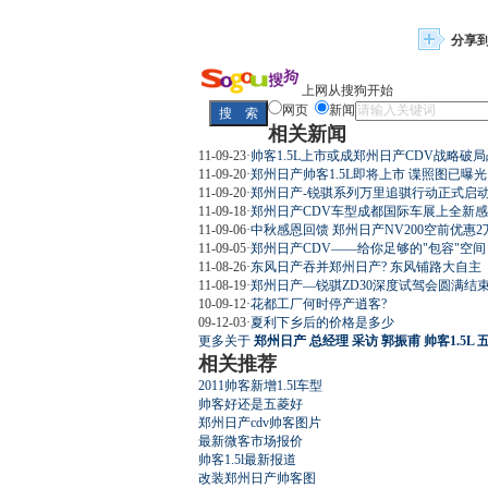
分享
上网从搜狗开始
网页
新闻
相关新闻
11-09-23
·
帅客1.5L上市或成郑州日产CDV战略破局
11-09-20
·
郑州日产帅客1.5L即将上市 谍照图已曝光
11-09-20
·
郑州日产-锐骐系列万里追骐行动正式启动
11-09-18
·
郑州日产CDV车型成都国际车展上全新
11-09-06
·
中秋感恩回馈 郑州日产NV200空前优惠2万
11-09-05
·
郑州日产CDV——给你足够的"包容"空间
11-08-26
·
东风日产吞并郑州日产? 东风铺路大自主
11-08-19
·
郑州日产—锐骐ZD30深度试驾会圆满结束!
10-09-12
·
花都工厂何时停产逍客?
09-12-03
·
夏利下乡后的价格是多少
更多关于
郑州日产 总经理 采访 郭振甫 帅客1.5L
相关推荐
2011帅客新增1.5l车型
帅客好还是五菱好
郑州日产cdv帅客图片
最新微客市场报价
帅客1.5l最新报道
改装郑州日产帅客图