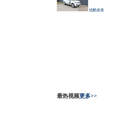
炫酷改装
最热视频
更多>>