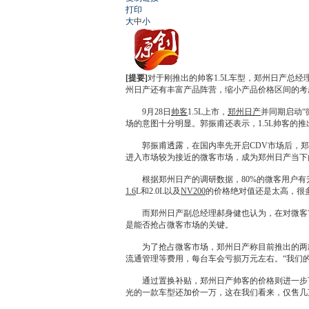
打印
大
中
小
[提要]
对于刚推出的帅客1.5L车型，郑州日产总
州日产还有丰富产品阵营，缩小产品价格区间的考
9月28日
帅客
1.5L上市，
郑州日产
并同期启动“
场的意图十分明显。郭振甫还表示，1.5L
帅客
的推
郭振甫透露，在国内率先开启CDV市场后，
郑
进入市场较为接近的微客市场，成为
郑州日产
当下
根据
郑州日产
的调研数据，80%的微客用户
1.6
L和2.0L以及
NV200
的价格绝对值还是太高，很
而
郑州日产
副总经理郝身健也认为，在对微客
是能否抢占微客市场的关键。
为了抢占微客市场，
郑州日产
称目前推出的两
流通管理等费用，每台车会亏损万元左右。“我们
通过置换补贴，
郑州日产
帅客
的价格则进一步
光
的一款车型还加价一万，这在我们看来，仅售几