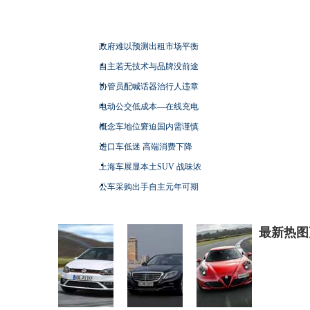
政府难以预测出租市场平衡
自主若无技术与品牌没前途
协管员配喊话器治行人违章
电动公交低成本—在线充电
概念车地位窘迫国内需谨慎
进口车低迷 高端消费下降
上海车展显本土SUV 战味浓
公车采购出手自主元年可期
最新热图