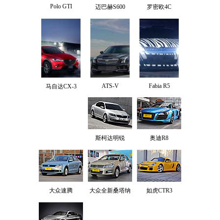
Polo GTI
迈巴赫S600
罗密欧4C
ATS-V
Fabia R5
马自达CX-3
斯柯达明锐
奥迪R8
大众速腾
大众全新桑塔纳
如虎CTR3