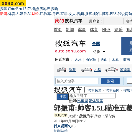
搜狐
ChinaRen
17173
焦点房地产
搜狗
新闻
-
体育
-
S
-
娱乐
-
V
-
财经
-
IT
-
汽车
-
房产
-
家居
-
女人
-
视频
-
播客
-
邮件
-
博客
-
BBS
-
我说两句
用户名：
密
首页
-
新闻
-
军事
-
体育
-
NBA
-
娱乐
-
视
全国
切换
附近车市：
天津
|
石家庄
|
唐山
|
太原
|
济南
微型
小型
紧凑型
汽车频道
>
汽车新闻
>
搜狐
热词:
汽车周
媒体智库
郭振甫:帅客1.5L瞄准
来源：
搜狐汽车
作者：陈钇帆
2011年09月30日09:33
我来说两句
(
0
)
复制链接