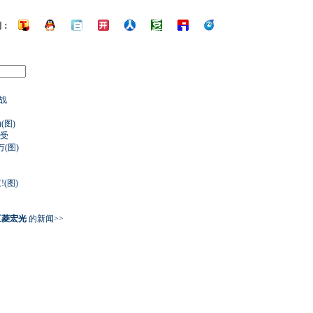
到：
战
(图)
感受
(图)
(图)
 五菱宏光
的新闻>>