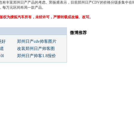
也有丰富
郑州日产
产品的考虑。郭振甫表示，目前
郑州日产
CDV的价格分级多集中在
L起，每万元区间布局一款产品。
权为搜狐汽车所有，未经许可，严禁转载或改编、改写。
微博推荐
菱好
郑州日产cdv帅客图片
报道
改装郑州日产帅客图
0l
郑州日产帅客1.8报价