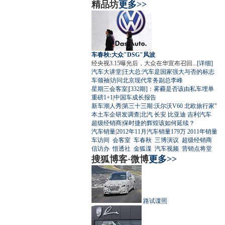
精品坊
更多>>
车春秋:大众"DSG"风波
经央视3.15曝光后，大众在华宣布召回...
[详细]
汽车大讲堂
|
汪大总:汽车是国家强大与否的标志
车领袖
|
访问北京现代常务副总李峰
星期三会客室
|
[332期]：雾霾是否该由私车埋单
重磅1+1
|
中国车成长报告
新车潮人秀
|
第三十三期:沃尔沃V60 北欧旅行家"
本土车企研发调查
|
北汽
长安
比亚迪
吉利汽车
超级经销商
|
保时捷的辉煌该如何延续？
汽车销量
|
2012年11月汽车销量179万
2011年销量
车访间
会客室
车春秋
三博演议
超级经销商
信访办
悟透社
金狐谍
汽车视频
营销点将堂
搜狐博客·微博
更多>>
路试谍照