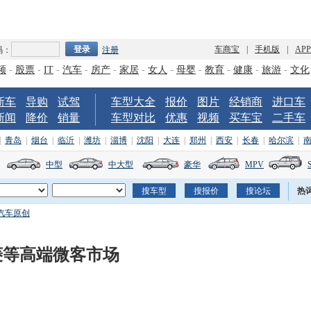
车商宝
|
手机版
|
AP
码：
注册
频
-
股票
-
IT
-
汽车
-
房产
-
家居
-
女人
-
母婴
-
教育
-
健康
-
旅游
-
文化
新车
导购
试驾
车型大全
报价
图片
经销商
进口车
新闻
降价
销量
车型对比
优惠
视频
买车宝
二手车
|
青岛
|
烟台
|
临沂
|
潍坊
|
淄博
|
沈阳
|
大连
|
郑州
|
西安
|
长春
|
哈尔滨
|
中型
中大型
豪华
MPV
热
汽车原创
五菱等高端微客市场