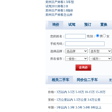
郑州日产帅客1.5l车型
试驾2011帅客2.0l
郑州日产帅客1.8报价
郑州日产帅客怎么样
询价
试驾
预订
置换
您的姓名：
性别：
男
女
手机号码：
选择品牌：
所在省市：
相关二手车
同价位二手车
更
价格>
3万以内
3-5万
5-10万
10-15万
15-20万
里程>
1万公里以内
1-3万公里
3-6万公里
年限>
1年以内
1-3年
3-5年
5-8年
8年以上