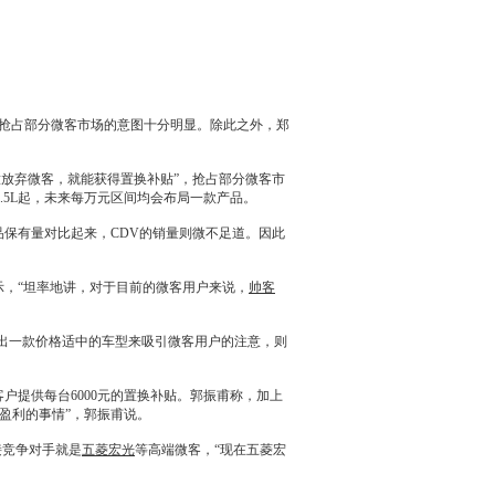
，抢占部分微客市场的意图十分明显。除此之外，郑
意放弃微客，就能获得置换补贴”，抢占部分微客市
1.5L起，未来每万元区间均会布局一款产品。
品保有量对比起来，CDV的销量则微不足道。因此
示，“坦率地讲，对于目前的微客用户来说，
帅客
出一款价格适中的车型来吸引微客用户的注意，则
客户提供每台6000元的置换补贴。郭振甫称，加上
盈利的事情”，郭振甫说。
直接竞争对手就是
五菱宏光
等高端微客，“现在
五菱宏