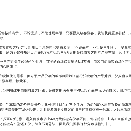
经理郭振甫表示，“不论品牌，不管使用年限，只要愿意放弃微客，就能获得置换补贴”
虑。
微客置换大行动”，
郑州日产
总经理郭振甫表示，“不论品牌，不管使用年限，只要愿
出，是为了弥补
郑州日产
在8万元的CDV和6万元的高端微客之间的产品空缺，从
帅客
州日产
取得了较理想的业绩，CDV的市场保有量约达5万辆，但和目前微客市场的产
的战略重点。
有升级换代的需求，但对于产品价格的敏感则限制了部分消费者的产品升级。郭振甫表
多微客用户接受不了”。
市场的挑战中面临的最大问题，是微客的保有用户对CDV产品并无明确概念，因此推
款1.5L车型的定价已是低价，此外还计划在在三个月内，为前5000名愿意置换的
微车
的想法是先把市场做起来，让那些考虑更换微客的用户知道有这样一款车，之后再考虑
下探至6万边缘，进入目前市场上4-6万元的微客价格区间。郭振甫称，
帅客
1.5L的
万的微客车型还加价，简直不可思议，因此我们要将这部分市场抢过来”。