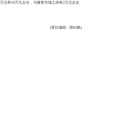
8万元和10万元左右，与微客市场之间有2万元左右
(责任编辑：陈钇帆)