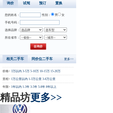
询价
试驾
预订
置换
您的姓名：
性别：
男
女
手机号码：
选择品牌：
所在省市：
相关二手车
同价位二手车
更多>>
价格>
3万以内
3-5万
5-10万
10-15万
15-20万
里程>
1万公里以内
1-3万公里
3-6万公里
年限>
1年以内
1-3年
3-5年
5-8年
8年以上
精品坊
更多>>