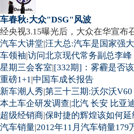
车春秋:大众"DSG"风波
经央视3.15曝光后，大众在华宣布召回
汽车大讲堂
|
汪大总:汽车是国家强
车领袖
|
访问北京现代常务副总李峰
星期三会客室
|
[332期]：雾霾是否
重磅1+1
|
中国车成长报告
新车潮人秀
|
第三十三期:沃尔沃V60
本土车企研发调查
|
北汽
长安
比亚
超级经销商
|
保时捷的辉煌该如何延
汽车销量
|
2012年11月汽车销量179