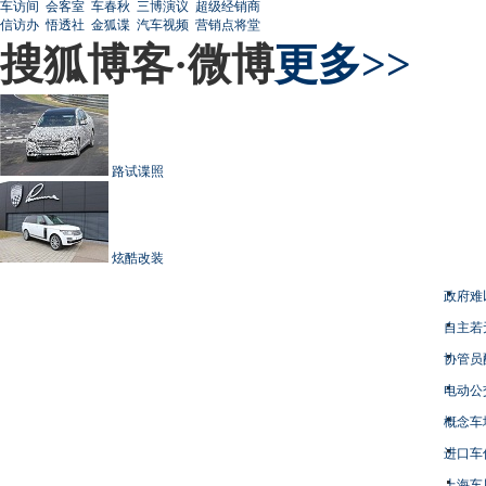
车访间
会客室
车春秋
三博演议
超级经销商
信访办
悟透社
金狐谍
汽车视频
营销点将堂
搜狐博客·微博
更多>>
路试谍照
炫酷改装
政府难
自主若
协管员
电动公
概念车
进口车
上海车