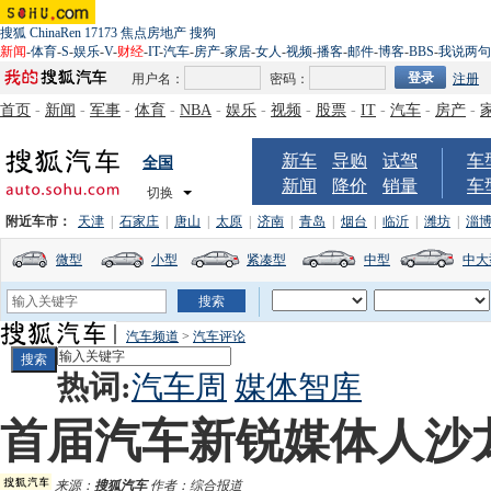
搜狐
ChinaRen
17173
焦点房地产
搜狗
新闻
-
体育
-
S
-
娱乐
-
V
-
财经
-
IT
-
汽车
-
房产
-
家居
-
女人
-
视频
-
播客
-
邮件
-
博客
-
BBS
-
我说两句
用户名：
密码：
注册
首页
-
新闻
-
军事
-
体育
-
NBA
-
娱乐
-
视频
-
股票
-
IT
-
汽车
-
房产
-
新车
导购
试驾
车
全国
新闻
降价
销量
车
切换
附近车市：
天津
|
石家庄
|
唐山
|
太原
|
济南
|
青岛
|
烟台
|
临沂
|
潍坊
|
淄
微型
小型
紧凑型
中型
中大
汽车频道
>
汽车评论
热词:
汽车周
媒体智库
首届汽车新锐媒体人沙
来源：
搜狐汽车
作者：综合报道