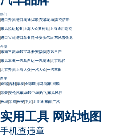
热门
|
进口奔驰
|
进口奥迪
|
讴歌
|
英菲尼迪
|
雷克萨斯
|
东风悦达起亚
|
上海大众斯柯达
|
上海通用别克
|
进口宝马
|
进口菲亚特
|
长安沃尔沃
|
东风雪铁龙
合资
|
东南三菱
|
华晨宝马
|
长安福特
|
东风日产
|
东风本田
|
一汽马自达
|
一汽奥迪
|
北京现代
|
北京奔驰
|
上海大众
|
一汽大众
|
一汽丰田
自主
|
奇瑞
|
吉利
|
华泰
|
全球鹰
|
海马
|
瑞麒
|
威麟
|
帝豪
|
英伦汽车
|
华晨中华
|
哈飞
|
东风风行
|
长城
|
荣威
|
长安
|
中兴
|
比亚迪
|
东南
|
广汽
实用工具
网站地图
手机查违章