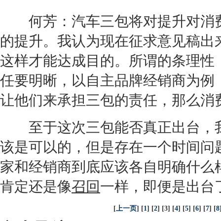
何芳：汽车三包将对提升对消费
的提升。我认为现在征求意见稿出
这样才能达成目的。所谓的条理性
任要明晰，以自主品牌
经销商
为例
让他们来承担三包的责任，那么消
至于这次三包能否真正出台，我
该是可以的，但是存在一个时间问
家和
经销商
到底应该各自明确什么
肯定还是像
召回
一样，即便是出台
[
上一页
] [
1
] [
2
] [3] [
4
] [
5
] [
6
] [
7
] [
8