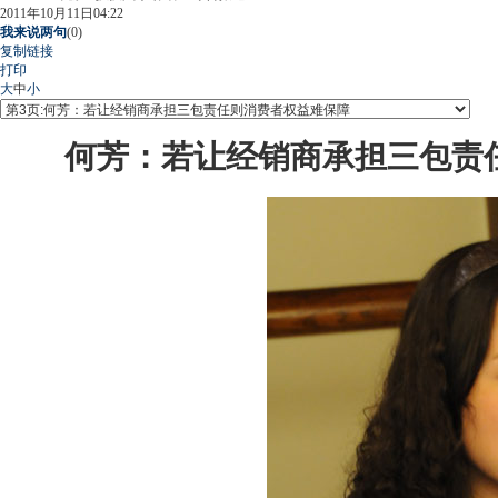
2011年10月11日04:22
我来说两句
(
0
)
复制链接
打印
大
中
小
何芳：若让
经销商
承担三包责