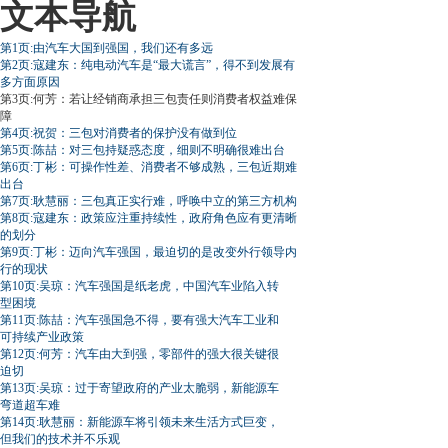
文本导航
第1页:由汽车大国到强国，我们还有多远
第2页:寇建东：纯电动汽车是“最大谎言”，得不到发展有
多方面原因
第3页:何芳：若让经销商承担三包责任则消费者权益难保
障
第4页:祝贺：三包对消费者的保护没有做到位
第5页:陈喆：对三包持疑惑态度，细则不明确很难出台
第6页:丁彬：可操作性差、消费者不够成熟，三包近期难
出台
第7页:耿慧丽：三包真正实行难，呼唤中立的第三方机构
第8页:寇建东：政策应注重持续性，政府角色应有更清晰
的划分
第9页:丁彬：迈向汽车强国，最迫切的是改变外行领导内
行的现状
第10页:吴琼：汽车强国是纸老虎，中国汽车业陷入转
型困境
第11页:陈喆：汽车强国急不得，要有强大汽车工业和
可持续产业政策
第12页:何芳：汽车由大到强，零部件的强大很关键很
迫切
第13页:吴琼：过于寄望政府的产业太脆弱，新能源车
弯道超车难
第14页:耿慧丽：新能源车将引领未来生活方式巨变，
但我们的技术并不乐观