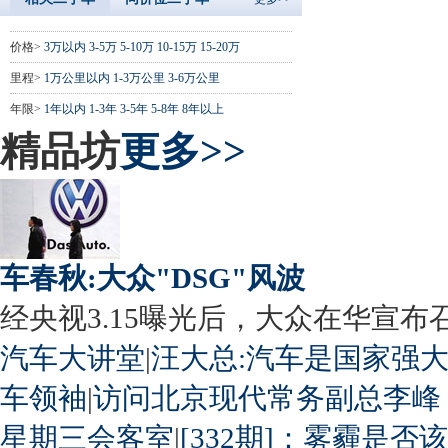
价格>
3万以内
3-5万
5-10万
10-15万
15-20万
里程>
1万公里以内
1-3万公里
3-6万公里
年限>
1年以内
1-3年
3-5年
5-8年
8年以上
精品坊
更多>>
车春秋:大众"DSG"风波
经央视3.15曝光后，大众在华宣布召回
汽车大讲堂
|
汪大总:汽车是国家强
车领袖
|
访问北京现代常务副总李峰
星期三会客室
|
[332期]：雾霾是否