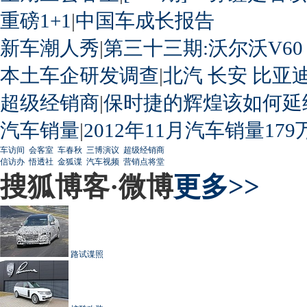
重磅1+1
|
中国车成长报告
新车潮人秀
|
第三十三期:沃尔沃V60
本土车企研发调查
|
北汽
长安
比亚
超级经销商
|
保时捷的辉煌该如何延
汽车销量
|
2012年11月汽车销量179
车访间
会客室
车春秋
三博演议
超级经销商
信访办
悟透社
金狐谍
汽车视频
营销点将堂
搜狐博客·微博
更多>>
路试谍照