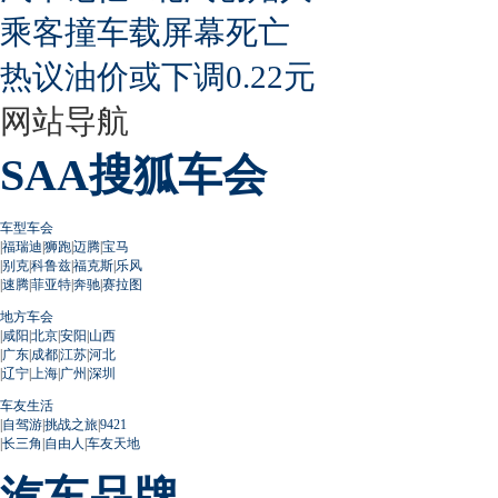
乘客撞车载屏幕死亡
热议油价或下调0.22元
网站导航
SAA搜狐车会
车型车会
|
福瑞迪
|
狮跑
|
迈腾
|
宝马
|
别克
|
科鲁兹
|
福克斯
|
乐风
|
速腾
|
菲亚特
|
奔驰
|
赛拉图
地方车会
|
咸阳
|
北京
|
安阳
|
山西
|
广东
|
成都
|
江苏
|
河北
|
辽宁
|
上海
|
广州
|
深圳
车友生活
|
自驾游
|
挑战之旅
|
9421
|
长三角
|
自由人
|
车友天地
汽车品牌