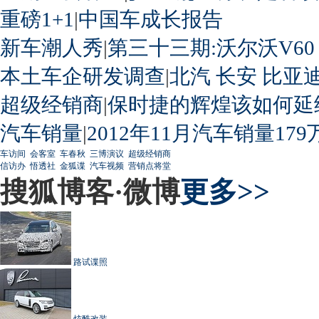
重磅1+1
|
中国车成长报告
新车潮人秀
|
第三十三期:沃尔沃V60
本土车企研发调查
|
北汽
长安
比亚
超级经销商
|
保时捷的辉煌该如何延
汽车销量
|
2012年11月汽车销量179
车访间
会客室
车春秋
三博演议
超级经销商
信访办
悟透社
金狐谍
汽车视频
营销点将堂
搜狐博客·微博
更多>>
路试谍照
炫酷改装