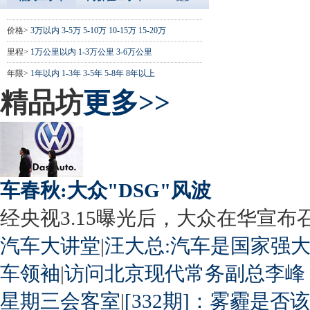
价格>
3万以内
3-5万
5-10万
10-15万
15-20万
里程>
1万公里以内
1-3万公里
3-6万公里
年限>
1年以内
1-3年
3-5年
5-8年
8年以上
精品坊
更多>>
车春秋:大众"DSG"风波
经央视3.15曝光后，大众在华宣布召回
汽车大讲堂
|
汪大总:汽车是国家强
车领袖
|
访问北京现代常务副总李峰
星期三会客室
|
[332期]：雾霾是否