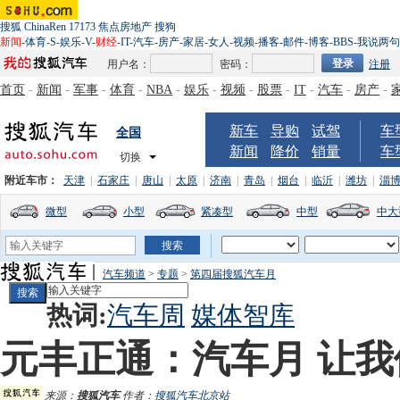
搜狐
ChinaRen
17173
焦点房地产
搜狗
新闻
-
体育
-
S
-
娱乐
-
V
-
财经
-
IT
-
汽车
-
房产
-
家居
-
女人
-
视频
-
播客
-
邮件
-
博客
-
BBS
-
我说两句
用户名：
密码：
注册
首页
-
新闻
-
军事
-
体育
-
NBA
-
娱乐
-
视频
-
股票
-
IT
-
汽车
-
房产
-
新车
导购
试驾
车
全国
新闻
降价
销量
车
切换
附近车市：
天津
|
石家庄
|
唐山
|
太原
|
济南
|
青岛
|
烟台
|
临沂
|
潍坊
|
淄
微型
小型
紧凑型
中型
中大
汽车频道
>
专题
>
第四届搜狐汽车月
热词:
汽车周
媒体智库
元丰正通：汽车月 让
来源：
搜狐汽车
作者：
搜狐汽车北京站