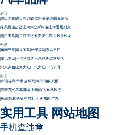
热门
|
进口奔驰
|
进口奥迪
|
讴歌
|
英菲尼迪
|
雷克萨斯
|
东风悦达起亚
|
上海大众斯柯达
|
上海通用别克
|
进口宝马
|
进口菲亚特
|
长安沃尔沃
|
东风雪铁龙
合资
|
东南三菱
|
华晨宝马
|
长安福特
|
东风日产
|
东风本田
|
一汽马自达
|
一汽奥迪
|
北京现代
|
北京奔驰
|
上海大众
|
一汽大众
|
一汽丰田
自主
|
奇瑞
|
吉利
|
华泰
|
全球鹰
|
海马
|
瑞麒
|
威麟
|
帝豪
|
英伦汽车
|
华晨中华
|
哈飞
|
东风风行
|
长城
|
荣威
|
长安
|
中兴
|
比亚迪
|
东南
|
广汽
实用工具
网站地图
手机查违章