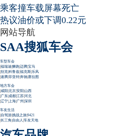
乘客撞车载屏幕死亡
热议油价或下调0.22元
网站导航
SAA搜狐车会
车型车会
|
福瑞迪
|
狮跑
|
迈腾
|
宝马
|
别克
|
科鲁兹
|
福克斯
|
乐风
|
速腾
|
菲亚特
|
奔驰
|
赛拉图
地方车会
|
咸阳
|
北京
|
安阳
|
山西
|
广东
|
成都
|
江苏
|
河北
|
辽宁
|
上海
|
广州
|
深圳
车友生活
|
自驾游
|
挑战之旅
|
9421
|
长三角
|
自由人
|
车友天地
汽车品牌