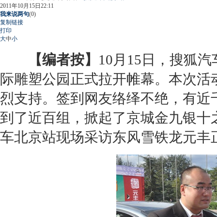
2011年10月15日22:11
我来说两句
(
0
)
复制链接
打印
大
中
小
【编者按】
10月15日，搜狐
际雕塑公园正式拉开帷幕。本次活
烈支持。签到网友络绎不绝，有近
到了近百组，掀起了京城金九银十
车北京站现场采访东风雪铁龙元丰