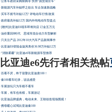
·
公务车政府采购限购令 扶持"国货成官车"
·
新能源汽车补贴呼之欲出 车企加速新战略
·
买车不摇号补贴12万! 评电动车行情/政策
·
政府最高补贴12万 国内外纯电动车型盘点
·
[赣州]比亚迪E6现车即将到店 订金五万元
·
油价重回8时代 思域等混合动力车型解析
·
只关注产品 2012年10大汽车产品新闻事件
·
比亚迪E6登陆金旋风售价36.98万补贴12万
·
“消除雾霾” 比亚迪e6等新能源车型推荐
比亚迪e6先行者相关热帖
·
百看不厌，终于迎娶比亚迪唐100！
·
秦100看车纪录，说说感受
·
车展游玩只为车模不看车
·
车展，有车也有模，车展游记
·
比亚迪品牌盛典，电动未来、王朝创造现场围观！
·
携母暖心试驾比亚迪秦100