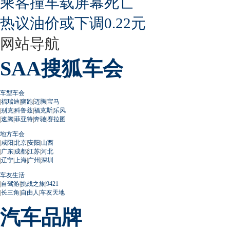
乘客撞车载屏幕死亡
热议油价或下调0.22元
网站导航
SAA搜狐车会
车型车会
|
福瑞迪
|
狮跑
|
迈腾
|
宝马
|
别克
|
科鲁兹
|
福克斯
|
乐风
|
速腾
|
菲亚特
|
奔驰
|
赛拉图
地方车会
|
咸阳
|
北京
|
安阳
|
山西
|
广东
|
成都
|
江苏
|
河北
|
辽宁
|
上海
|
广州
|
深圳
车友生活
|
自驾游
|
挑战之旅
|
9421
|
长三角
|
自由人
|
车友天地
汽车品牌