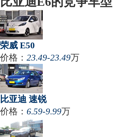
比亚迪E6的竞争车型
荣威 E50
价格：
23.49-23.49
万
比亚迪 速锐
价格：
6.59-9.99
万