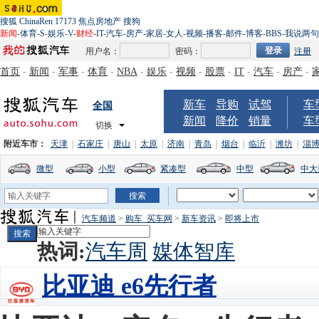
搜狐
ChinaRen
17173
焦点房地产
搜狗
新闻
-
体育
-
S
-
娱乐
-
V
-
财经
-
IT
-
汽车
-
房产
-
家居
-
女人
-
视频
-
播客
-
邮件
-
博客
-
BBS
-
我说两句
用户名：
密码：
注册
首页
-
新闻
-
军事
-
体育
-
NBA
-
娱乐
-
视频
-
股票
-
IT
-
汽车
-
房产
-
新车
导购
试驾
车
全国
新闻
降价
销量
车
切换
附近车市：
天津
|
石家庄
|
唐山
|
太原
|
济南
|
青岛
|
烟台
|
临沂
|
潍坊
|
淄
微型
小型
紧凑型
中型
中大
汽车频道
>
购车_买车网
>
新车资讯
>
即将上市
热词:
汽车周
媒体智库
比亚迪 e6先行者