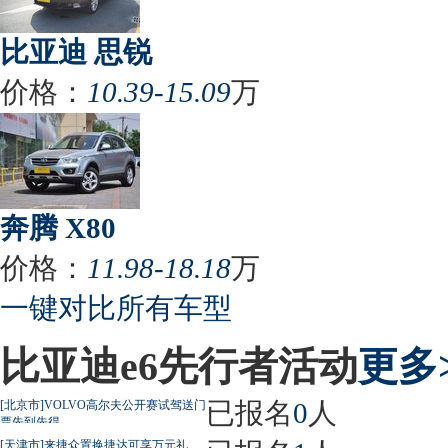
比亚迪 思锐
价格：
10.39-15.09
万
奔腾 X80
价格：
11.98-18.18
万
一键对比所有车型
比亚迪e6先行者活动
更多
已报名
0
人
[北京市]VOLVO高尔夫公开赛试驾送门
票先到先得
[天津市]来捷众置换捷达可享万元礼