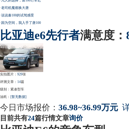
·
凡人的选择，唐100订车记
·
老司机魔都换大唐
·
说说秦100的试驾感受
·
因为空间，我入手了唐100
比亚迪
e6先行者
满意度：
实拍图片：
929
张
评测文章：
14
篇
级别：紧凑型车
油耗：
[暂无数据]
今日市场报价：
36.98~36.99万元
详
目前共有
24
篇行情文章
询价