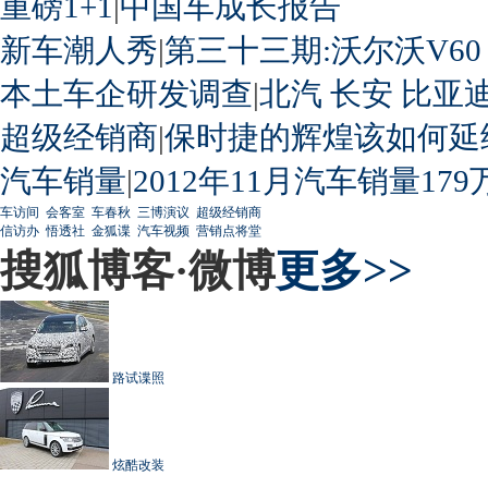
重磅1+1
|
中国车成长报告
新车潮人秀
|
第三十三期:沃尔沃V60
本土车企研发调查
|
北汽
长安
比亚
超级经销商
|
保时捷的辉煌该如何延
汽车销量
|
2012年11月汽车销量179
车访间
会客室
车春秋
三博演议
超级经销商
信访办
悟透社
金狐谍
汽车视频
营销点将堂
搜狐博客·微博
更多>>
路试谍照
炫酷改装