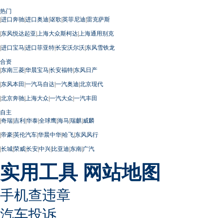
热门
|
进口奔驰
|
进口奥迪
|
讴歌
|
英菲尼迪
|
雷克萨斯
|
东风悦达起亚
|
上海大众斯柯达
|
上海通用别克
|
进口宝马
|
进口菲亚特
|
长安沃尔沃
|
东风雪铁龙
合资
|
东南三菱
|
华晨宝马
|
长安福特
|
东风日产
|
东风本田
|
一汽马自达
|
一汽奥迪
|
北京现代
|
北京奔驰
|
上海大众
|
一汽大众
|
一汽丰田
自主
|
奇瑞
|
吉利
|
华泰
|
全球鹰
|
海马
|
瑞麒
|
威麟
|
帝豪
|
英伦汽车
|
华晨中华
|
哈飞
|
东风风行
|
长城
|
荣威
|
长安
|
中兴
|
比亚迪
|
东南
|
广汽
实用工具
网站地图
手机查违章
汽车投诉