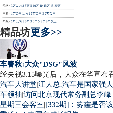
价格>
3万以内
3-5万
5-10万
10-15万
15-20万
里程>
1万公里以内
1-3万公里
3-6万公里
年限>
1年以内
1-3年
3-5年
5-8年
8年以上
精品坊
更多>>
车春秋:大众"DSG"风波
经央视3.15曝光后，大众在华宣布召回
汽车大讲堂
|
汪大总:汽车是国家强
车领袖
|
访问北京现代常务副总李峰
星期三会客室
|
[332期]：雾霾是否