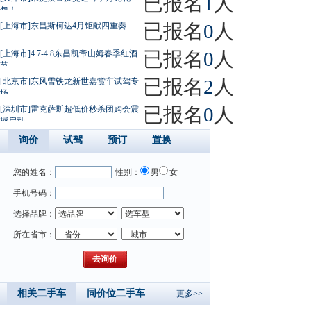
已报名
1
人
包！
已报名
0
人
[上海市]东昌斯柯达4月钜献四重奏
已报名
0
人
[上海市]4.7-4.8东昌凯帝山姆春季红酒
节
已报名
2
人
[北京市]东风雪铁龙新世嘉赏车试驾专
场
已报名
0
人
[深圳市]雷克萨斯超低价秒杀团购会震
撼启动
询价
试驾
预订
置换
您的姓名：
性别：
男
女
手机号码：
选择品牌：
所在省市：
相关二手车
同价位二手车
更多>>