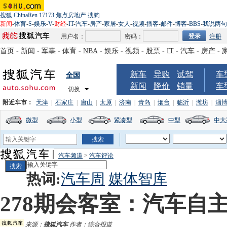
搜狐
ChinaRen
17173
焦点房地产
搜狗
新闻
-
体育
-
S
-
娱乐
-
V
-
财经
-
IT
-
汽车
-
房产
-
家居
-
女人
-
视频
-
播客
-
邮件
-
博客
-
BBS
-
我说两句
用户名：
密码：
注册
首页
-
新闻
-
军事
-
体育
-
NBA
-
娱乐
-
视频
-
股票
-
IT
-
汽车
-
房产
-
新车
导购
试驾
车
全国
新闻
降价
销量
车
切换
附近车市：
天津
|
石家庄
|
唐山
|
太原
|
济南
|
青岛
|
烟台
|
临沂
|
潍坊
|
淄
微型
小型
紧凑型
中型
中大
汽车频道
>
汽车评论
热词:
汽车周
媒体智库
278期会客室：汽车自
来源：
搜狐汽车
作者：综合报道