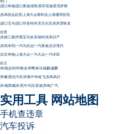
热门
|
进口奔驰
|
进口奥迪
|
讴歌
|
英菲尼迪
|
雷克萨斯
|
东风悦达起亚
|
上海大众斯柯达
|
上海通用别克
|
进口宝马
|
进口菲亚特
|
长安沃尔沃
|
东风雪铁龙
合资
|
东南三菱
|
华晨宝马
|
长安福特
|
东风日产
|
东风本田
|
一汽马自达
|
一汽奥迪
|
北京现代
|
北京奔驰
|
上海大众
|
一汽大众
|
一汽丰田
自主
|
奇瑞
|
吉利
|
华泰
|
全球鹰
|
海马
|
瑞麒
|
威麟
|
帝豪
|
英伦汽车
|
华晨中华
|
哈飞
|
东风风行
|
长城
|
荣威
|
长安
|
中兴
|
比亚迪
|
东南
|
广汽
实用工具
网站地图
手机查违章
汽车投诉