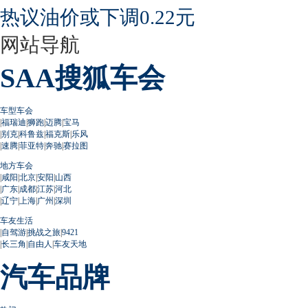
热议油价或下调0.22元
网站导航
SAA搜狐车会
车型车会
|
福瑞迪
|
狮跑
|
迈腾
|
宝马
|
别克
|
科鲁兹
|
福克斯
|
乐风
|
速腾
|
菲亚特
|
奔驰
|
赛拉图
地方车会
|
咸阳
|
北京
|
安阳
|
山西
|
广东
|
成都
|
江苏
|
河北
|
辽宁
|
上海
|
广州
|
深圳
车友生活
|
自驾游
|
挑战之旅
|
9421
|
长三角
|
自由人
|
车友天地
汽车品牌