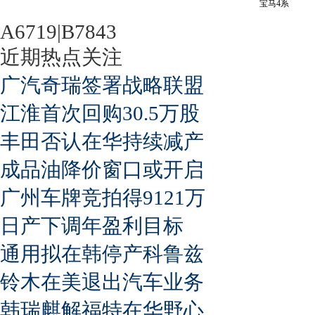
宝马4系
A6719|B7843
近期热点关注
广汽奇瑞签署战略联盟
江淮首次回购30.5万股
丰田否认在华持续减产
成品油降价窗口或开启
广州车牌竞拍得9121万
日产下调年盈利目标
通用拟在韩停产科鲁兹
铃木在美退出汽车业务
韩瑞麒解福特在华野心