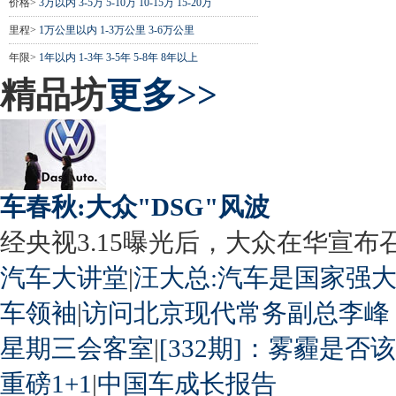
价格>
3万以内
3-5万
5-10万
10-15万
15-20万
里程>
1万公里以内
1-3万公里
3-6万公里
年限>
1年以内
1-3年
3-5年
5-8年
8年以上
精品坊
更多>>
车春秋:大众"DSG"风波
经央视3.15曝光后，大众在华宣布召回
汽车大讲堂
|
汪大总:汽车是国家强
车领袖
|
访问北京现代常务副总李峰
星期三会客室
|
[332期]：雾霾是否
重磅1+1
|
中国车成长报告