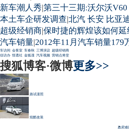
新车潮人秀
|
第三十三期:沃尔沃V60
本土车企研发调查
|
北汽
长安
比亚
超级经销商
|
保时捷的辉煌该如何延
汽车销量
|
2012年11月汽车销量179
车访间
会客室
车春秋
三博演议
超级经销商
信访办
悟透社
金狐谍
汽车视频
营销点将堂
搜狐博客·微博
更多>>
路试谍照
炫酷改装
政府难