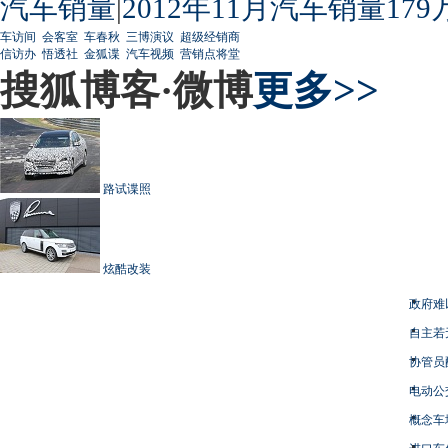
汽车销量
|
2012年11月汽车销量179
车访间
会客室
车春秋
三博演议
超级经销商
信访办
悟透社
金狐谍
汽车视频
营销点将堂
搜狐博客·微博
更多>>
路试谍照
炫酷改装
政府难
自主若
协管员
电动公
概念车