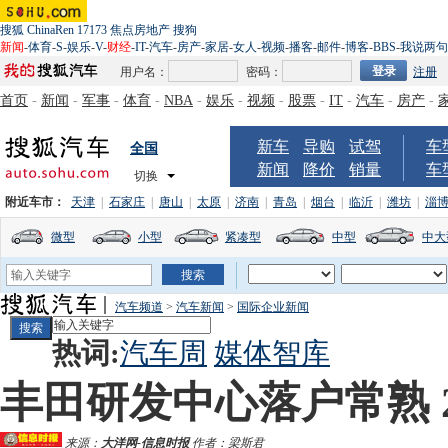
搜狐
ChinaRen
17173
焦点房地产
搜狗
新闻
-
体育
-
S
-
娱乐
-
V
-
财经
-
IT
-
汽车
-
房产
-
家居
-
女人
-
视频
-
播客
-
邮件
-
博客
-
BBS
-
我说两句
用户名：
密码：
注册
首页
-
新闻
-
军事
-
体育
-
NBA
-
娱乐
-
视频
-
股票
-
IT
-
汽车
-
房产
-
新车
导购
试驾
车
全国
新闻
降价
销量
车
切换
附近车市：
天津
|
石家庄
|
唐山
|
太原
|
济南
|
青岛
|
烟台
|
临沂
|
潍坊
|
淄
微型
小型
紧凑型
中型
中大
汽车频道
>
汽车新闻
>
国际企业新闻
热词:
汽车周
媒体智库
丰田研发中心落户常熟 
来源：
大洋网-信息时报
作者：梁斯君