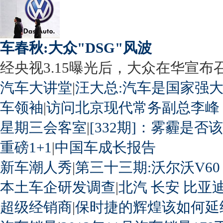
车春秋:大众"DSG"风波
经央视3.15曝光后，大众在华宣布召回
汽车大讲堂
|
汪大总:汽车是国家强
车领袖
|
访问北京现代常务副总李峰
星期三会客室
|
[332期]：雾霾是否
重磅1+1
|
中国车成长报告
新车潮人秀
|
第三十三期:沃尔沃V60
本土车企研发调查
|
北汽
长安
比亚
超级经销商
|
保时捷的辉煌该如何延