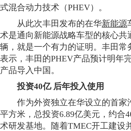
式混合动力技术（PH
EV
）。
从此次
丰田
发布的在华
新能源
术是通向
新能源
战略车型的核心共
辆，就是一个有力的证明。
丰田
常
表示，
丰田
的PH
EV
产品预计明年完
产品导入中国。
投资40亿 后年投入使用
作为外资独立在华设立的首家汽车
平方米，总投资6.89亿美元，约合
术研发基地。随着T
ME
C开工建设并