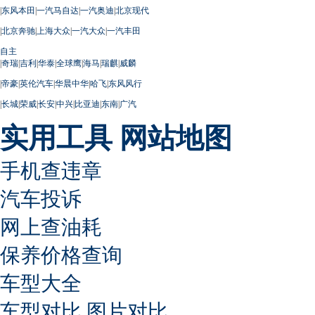
|
东风本田
|
一汽马自达
|
一汽奥迪
|
北京现代
|
北京奔驰
|
上海大众
|
一汽大众
|
一汽丰田
自主
|
奇瑞
|
吉利
|
华泰
|
全球鹰
|
海马
|
瑞麒
|
威麟
|
帝豪
|
英伦汽车
|
华晨中华
|
哈飞
|
东风风行
|
长城
|
荣威
|
长安
|
中兴
|
比亚迪
|
东南
|
广汽
实用工具
网站地图
手机查违章
汽车投诉
网上查油耗
保养价格查询
车型大全
车型对比
图片对比