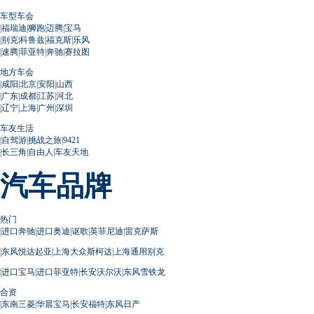
车型车会
|
福瑞迪
|
狮跑
|
迈腾
|
宝马
|
别克
|
科鲁兹
|
福克斯
|
乐风
|
速腾
|
菲亚特
|
奔驰
|
赛拉图
地方车会
|
咸阳
|
北京
|
安阳
|
山西
|
广东
|
成都
|
江苏
|
河北
|
辽宁
|
上海
|
广州
|
深圳
车友生活
|
自驾游
|
挑战之旅
|
9421
|
长三角
|
自由人
|
车友天地
汽车品牌
热门
|
进口奔驰
|
进口奥迪
|
讴歌
|
英菲尼迪
|
雷克萨斯
|
东风悦达起亚
|
上海大众斯柯达
|
上海通用别克
|
进口宝马
|
进口菲亚特
|
长安沃尔沃
|
东风雪铁龙
合资
|
东南三菱
|
华晨宝马
|
长安福特
|
东风日产