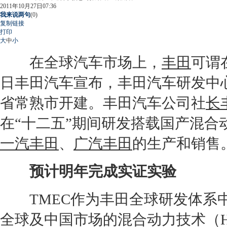
2011年10月27日07:36
我来说两句
(
0
)
复制链接
打印
大
中
小
在全球汽车市场上，
丰田
可谓
日
丰田
汽车宣布，
丰田
汽车研发中
省常熟市开建。
丰田
汽车公司社
长
在“十二五”期间研发搭载国产混合
一汽丰田
、
广汽丰田
的生产和销售
预计明年完成实证实验
T
ME
C作为
丰田
全球研发体系
全球及中国市场的混合动力技术（