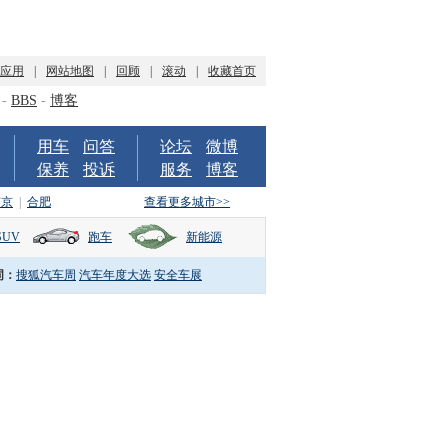
P应用
|
网站地图
|
回顾
|
滚动
|
收藏首页
-
BBS
-
博客
用车
问答
论坛
微博
保养
投诉
服务
博客
南京
|
合肥
查看更多城市>>
SUV
跑车
新能源
词：
搜狐汽车周
汽车年度大选
安全车展