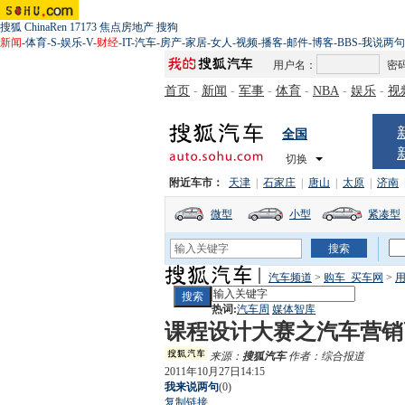
搜狐
ChinaRen
17173
焦点房地产
搜狗
新闻
-
体育
-
S
-
娱乐
-
V
-
财经
-
IT
-
汽车
-
房产
-
家居
-
女人
-
视频
-
播客
-
邮件
-
博客
-
BBS
-
我说两句
用户名：
密
首页
-
新闻
-
军事
-
体育
-
NBA
-
娱乐
-
视
全国
切换
附近车市：
天津
|
石家庄
|
唐山
|
太原
|
济南
微型
小型
紧凑型
汽车频道
>
购车_买车网
>
用
热词:
汽车周
媒体智库
课程设计大赛之汽车营销
来源：
搜狐汽车
作者：综合报道
2011年10月27日14:15
我来说两句
(
0
)
复制链接