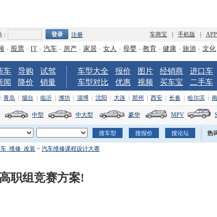
车商宝
|
手机版
|
AP
码：
注册
频
-
股票
-
IT
-
汽车
-
房产
-
家居
-
女人
-
母婴
-
教育
-
健康
-
旅游
-
文化
新车
导购
试驾
车型大全
报价
图片
经销商
进口车
新闻
降价
销量
车型对比
优惠
视频
买车宝
二手车
|
青岛
|
烟台
|
临沂
|
潍坊
|
淄博
|
沈阳
|
大连
|
郑州
|
西安
|
长春
|
哈尔滨
|
中型
中大型
豪华
MPV
热
车_维修_改装
>
汽车维修课程设计大赛
高职组竞赛方案!