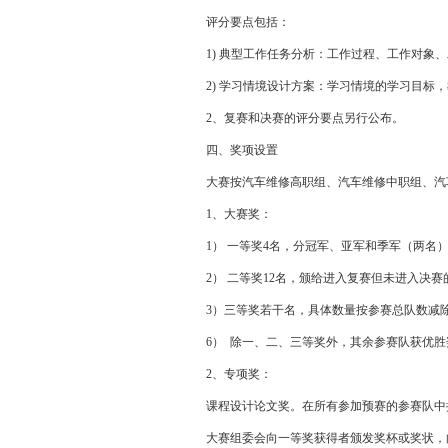
评分要点包括：
1) 典型工作任务分析：工作过程、工作对象、
2) 学习情境设计方案：学习情境的学习目标，
2、复赛和决赛的评分要点另行公布。
四、奖项设置
大赛按汽车维修高职组、汽车维修中职组、
汽
1、大赛奖：
1） 一等奖4名，分冠军、亚军和季军（两名）
2） 二等奖12名，颁给进入复赛但未进入决赛的
3）三等奖若干名，具体数量按参赛总队数减除一
6） 除一、二、三等奖外，其余参赛队获优胜
2、专项奖：
课程设计论文奖。在所有参加预赛的参赛队中按成
大赛组委会向一等奖获得者颁发奖杯或奖状，向