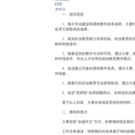
打印
大
中
小
一、指导思想
1、展示专业建设和课程教学改革成果。大赛针
改革方面取得的成果。
2、落实职业教育能力培养目标。职业教育的目
标的有效途径。
3、探索适宜的教学方法和手段。通过大赛，展
种环境条件、符合人才培养目标的教育教学模式。
4、促进建立完备的课程教学体系。通过大赛，
供借鉴。
5、探索汽车职业教育专业师资标准。通过大赛
6、促进"双师型"名师脱颖而出。名师是职业教
基于以上目标，大赛在体现其竞技性的同时，
二、赛程和形式
大赛采取"命题作文"方式。本赛项的指定题目
工作任务描述：销售顾问向前来展厅询问的顾