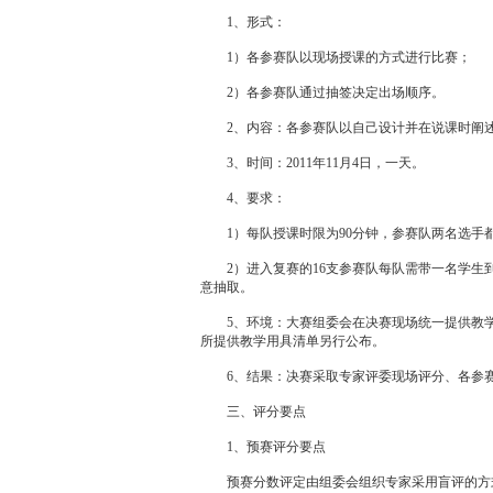
1、形式：
1）各参赛队以现场授课的方式进行比赛；
2）各参赛队通过抽签决定出场顺序。
2、内容：各参赛队以自己设计并在说课时阐述
3、时间：2011年11月4日，一天。
4、要求：
1）每队授课时限为90分钟，参赛队两名选手
2）进入复赛的16支参赛队每队需带一名学生到达
意抽取。
5、环境：大赛组委会在决赛现场统一提供教学
所提供教学用具清单另行公布。
6、结果：决赛采取专家评委现场评分、各参赛
三、评分要点
1、预赛评分要点
预赛分数评定由组委会组织专家采用盲评的方式