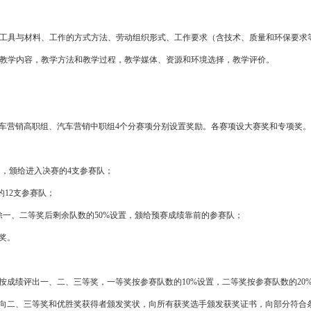
工具与材料、工作的方式方法、劳动组织形式、工作要求（含技术、质量和
环保
要求
教学内容，教学方法和教学过程，教学媒体、资源和环境选择，教学评价。
车营销
高职组、
汽车营销
中职组4个分赛项分别设置奖励。各赛项设大赛奖和专项奖。
，颁给进入决赛的4支参赛队；
12支参赛队；
、二等奖后剩余队数的50%设置，颁给预赛成绩靠前的参赛队；
奖。
绩评出一、二、三等奖，一等奖按参赛队数的10%设置，二等奖按参赛队数的20%
二、三等奖和优胜奖获得者颁发奖状，向所有获奖选手颁发获奖证书，向部分符合