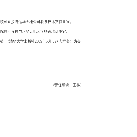
校可直接与运华
天地
公司联系技术支持事宜。
院校可直接与运华
天地
公司联系培训事宜。
》（清华大学出版社2009年5月，赵志群著）为参
(责任编辑：王栋)