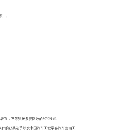
等）。
设置，三等奖按参赛队数的30%设置。
条件的获奖选手颁发中国汽车工程学会
汽车营销
工