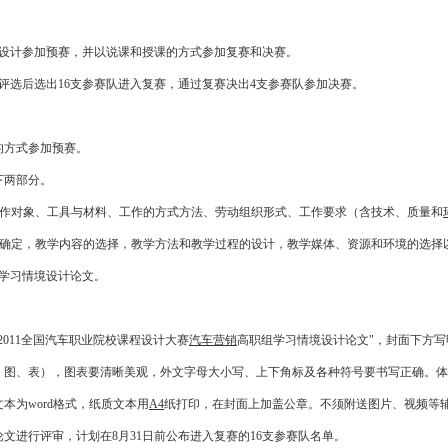
计参加预赛，并以说课和授课的方式参加复赛和决赛。
选后选出16支参赛队进入复赛，通过复赛决出4支参赛队参加决赛。
方式参加预赛。
下两部分。
作对象、工具与材料、工作的方式方法、劳动组织形式、工作要求（含技术、质量和
确定，教学内容的选择，教学方法和教学过程的设计，教学媒体、资源和环境的选择
交学习情境设计论文。
011全国汽车职业院校课程设计大赛
汽车营销
高职组学习情境设计论文"，封面下方写明
括文、图、表），图表要清晰美观，外文字母大小写、上下角标及各种符号要书写正确。
为word格式，纸质文本用
A4
纸打印，在封面上加盖公章。不须附送图片、视频等
进行评审，计划在8月31日前公布进入复赛的16支参赛队名单。