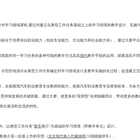
对学习领域课程,通过对建立在典型工作任务基础之上的学习情境的教学设计、实施
标在于培养综合职业能力（包括专业能力、方法能力和社会能力等）。通过大赛平台
现面对同一学习任务的多种可能的教学方法及其
现代
教学手段的运用，探索适应不同
示范性地演示从典型工作任务确定到学习情境设计及教学实施的全过程，促进建立完
，全面展现汽车职业教育专业教师的能力，探索汽车职业教育专业师资标准，为各
育持续发展的关键因素。通过大赛，使更多的"双师型"名师脱颖而出，带动更多的教
突出展演和交流的特性。
为：以典型工作任务"
新车
推介"为基础的学习情境（即教学单元）设计。
客推介某一款新上市的车型（
北京现代
第八代索纳塔
2.0顶级版轿车）。