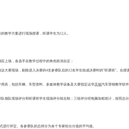
的教学方案进行现场授课，听课学生为12人。
都应上场，各选手在教学过程中的角色扮演自定；
大赛现场，剔除进入决赛的4支参赛队后的12名学生组成决赛时的"听课班"。在授
用具，包括车辆、车型资料、多媒体教学设备及大赛指定运华
天地
汽车营销
教学软件
队领队现场评分和听课班学生现场评分组合制；三组评分经电脑加权统计，按照总分
进行评定。各参赛队的总得分为各个专家给出分值的平均值。