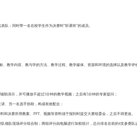
队；同时带一名在校学生作为决赛时"听课班"的成员。
、教学内容、教与学的方法、教学过程、教学媒体、资源和环境的选择以及教学评
T辅助演示，并可播放不超过5分钟的教学视频；之后有5分钟的专家提问；
讲、另一名选手协助，构成有效配合；
料和决赛所用教案、PPT、视频等资料须于报到时提交大赛组委会，之后不得更改。
队领队现场评分组合制；两组评分由电脑进行加权统计，总分排名在前的4支参赛队