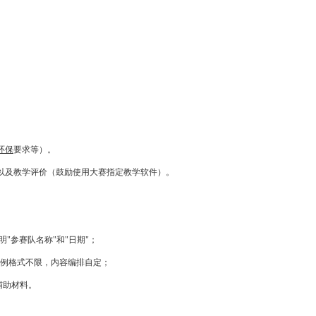
环保
要求等）。
以及教学评价（鼓励使用大赛指定教学软件）。
"参赛队名称"和"日期"；
体例格式不限，内容编排自定；
辅助材料。