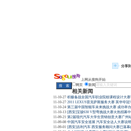
分享
上网从搜狗开始
网页
新闻
相关新闻
11-10-27
·
积极备战全国汽车职业院校课程设计大赛!
11-10-27
·
2011 LEXUS雷克萨斯服务大赛 英华夺冠!
11-10-24
·
第三届中国智能车未来挑战大赛 成功举办(
11-10-13
·
[西安]宝骏630 V型弯挑战大赛火热招募中
11-09-21
·
第2届现代汽车大学生营销创意大赛广州站
11-09-08
·
中国汽车安全巡展 汽车安全达人大赛说明(
11-09-01
·
[西安]吉利汽车 西安服务顾问大赛已落幕(