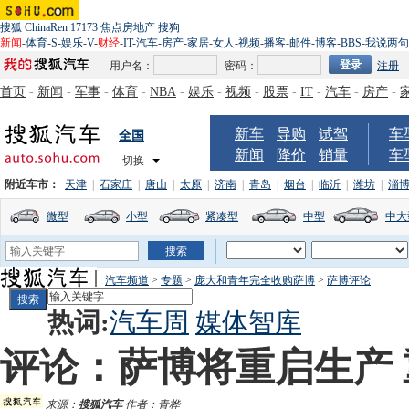
搜狐
ChinaRen
17173
焦点房地产
搜狗
新闻
-
体育
-
S
-
娱乐
-
V
-
财经
-
IT
-
汽车
-
房产
-
家居
-
女人
-
视频
-
播客
-
邮件
-
博客
-
BBS
-
我说两句
用户名：
密码：
注册
首页
-
新闻
-
军事
-
体育
-
NBA
-
娱乐
-
视频
-
股票
-
IT
-
汽车
-
房产
-
新车
导购
试驾
车
全国
新闻
降价
销量
车
切换
附近车市：
天津
|
石家庄
|
唐山
|
太原
|
济南
|
青岛
|
烟台
|
临沂
|
潍坊
|
淄
微型
小型
紧凑型
中型
中大
汽车频道
>
专题
>
庞大和青年完全收购萨博
>
萨博评论
热词:
汽车周
媒体智库
评论：萨博将重启生产
来源：
搜狐汽车
作者：青桦