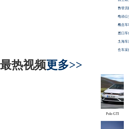
协管员
电动公
概念车
进口车
上海车
公车采
最热视频
更多>>
Polo GTI