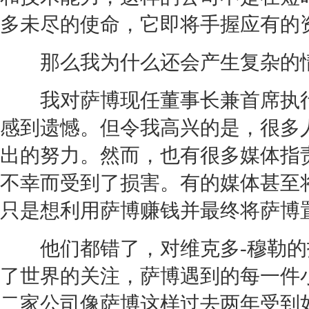
多未尽的使命，它即将手握应有的
那么我为什么还会产生复杂的
我对
萨博
现任董事长兼首席执行官维
感到遗憾。但令我高兴的是，很多
出的努力。然而，也有很多媒体指
不幸而受到了损害。有的媒体甚至
只是想利用
萨博
赚钱并最终将
萨博
他们都错了，对维克多-穆勒的
了世界的关注，
萨博
遇到的每一件
二家公司像
萨博
这样过去两年受到