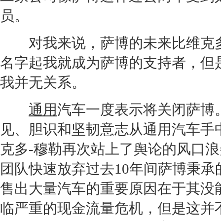
员。
对我来说，
萨博
的未来比维克
名字起我就成为
萨博
的支持者，但
我并无关系。
通用
汽车一度表示将关闭
萨博
见、胆识和坚韧意志从
通用
汽车手
克多-穆勒再次站上了舆论的风口
团队快速放弃过去10年间
萨博
秉承
售出大量汽车的重要原因在于其没
临严重的现金流量危机，但是这并