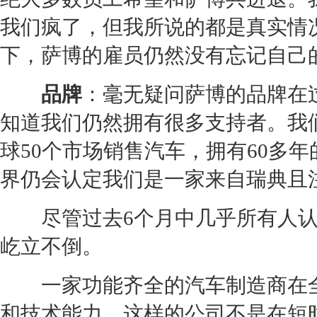
我们疯了，但我所说的都是真实情
下，
萨博
的雇员仍然没有忘记自己
品牌
：毫无疑问
萨博
的品牌在
知道我们仍然拥有很多支持者。我
球50个市场销售汽车，拥有60多
界仍会认定我们是一家来自瑞典且
尽管过去6个月中几乎所有人认
屹立不倒。
一家功能齐全的汽车制造商在全
和技术能力，这样的公司不是在短