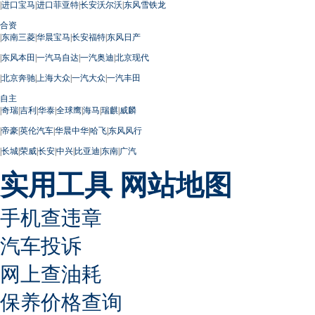
|
进口宝马
|
进口菲亚特
|
长安沃尔沃
|
东风雪铁龙
合资
|
东南三菱
|
华晨宝马
|
长安福特
|
东风日产
|
东风本田
|
一汽马自达
|
一汽奥迪
|
北京现代
|
北京奔驰
|
上海大众
|
一汽大众
|
一汽丰田
自主
|
奇瑞
|
吉利
|
华泰
|
全球鹰
|
海马
|
瑞麒
|
威麟
|
帝豪
|
英伦汽车
|
华晨中华
|
哈飞
|
东风风行
|
长城
|
荣威
|
长安
|
中兴
|
比亚迪
|
东南
|
广汽
实用工具
网站地图
手机查违章
汽车投诉
网上查油耗
保养价格查询