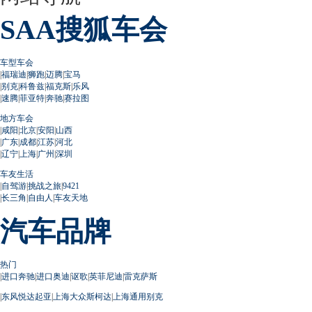
SAA搜狐车会
车型车会
|
福瑞迪
|
狮跑
|
迈腾
|
宝马
|
别克
|
科鲁兹
|
福克斯
|
乐风
|
速腾
|
菲亚特
|
奔驰
|
赛拉图
地方车会
|
咸阳
|
北京
|
安阳
|
山西
|
广东
|
成都
|
江苏
|
河北
|
辽宁
|
上海
|
广州
|
深圳
车友生活
|
自驾游
|
挑战之旅
|
9421
|
长三角
|
自由人
|
车友天地
汽车品牌
热门
|
进口奔驰
|
进口奥迪
|
讴歌
|
英菲尼迪
|
雷克萨斯
|
东风悦达起亚
|
上海大众斯柯达
|
上海通用别克