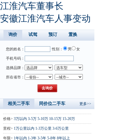
江淮汽车董事长
安徽江淮汽车人事变动
询价
试驾
预订
置换
您的姓名：
性别：
男
女
手机号码：
选择品牌：
所在省市：
相关二手车
同价位二手车
更多>>
价格>
3万以内
3-5万
5-10万
10-15万
15-20万
里程>
1万公里以内
1-3万公里
3-6万公里
年限>
1年以内
1-3年
3-5年
5-8年
8年以上