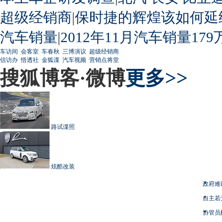
超级经销商
|
保时捷的辉煌该如何延
汽车销量
|
2012年11月汽车销量179
车访间
会客室
车春秋
三博演议
超级经销商
信访办
悟透社
金狐谍
汽车视频
营销点将堂
搜狐博客·微博
更多>>
路试谍照
炫酷改装
政府难
自主若
协管员