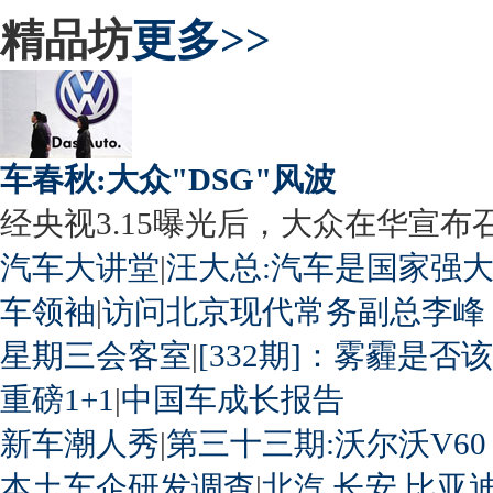
精品坊
更多>>
车春秋:大众"DSG"风波
经央视3.15曝光后，大众在华宣布召回
汽车大讲堂
|
汪大总:汽车是国家强
车领袖
|
访问北京现代常务副总李峰
星期三会客室
|
[332期]：雾霾是否
重磅1+1
|
中国车成长报告
新车潮人秀
|
第三十三期:沃尔沃V60
本土车企研发调查
|
北汽
长安
比亚