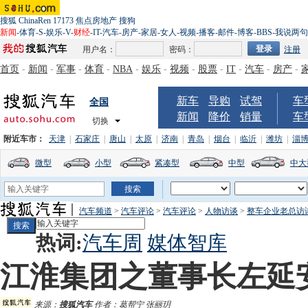
搜狐
ChinaRen
17173
焦点房地产
搜狗
新闻
-
体育
-
S
-
娱乐
-
V
-
财经
-
IT
-
汽车
-
房产
-
家居
-
女人
-
视频
-
播客
-
邮件
-
博客
-
BBS
-
我说两句
用户名：
密码：
注册
首页
-
新闻
-
军事
-
体育
-
NBA
-
娱乐
-
视频
-
股票
-
IT
-
汽车
-
房产
-
新车
导购
试驾
车
全国
新闻
降价
销量
车
切换
附近车市：
天津
|
石家庄
|
唐山
|
太原
|
济南
|
青岛
|
烟台
|
临沂
|
潍坊
|
淄
微型
小型
紧凑型
中型
中大
汽车频道
>
汽车评论
>
汽车评论
>
人物访谈
>
整车企业老总访
热词:
汽车周
媒体智库
江淮集团之董事长左延
来源：
搜狐汽车
作者：葛帮宁 张丽玥