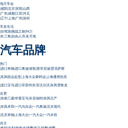
地方车会
|
咸阳
|
北京
|
安阳
|
山西
|
广东
|
成都
|
江苏
|
河北
|
辽宁
|
上海
|
广州
|
深圳
车友生活
|
自驾游
|
挑战之旅
|
9421
|
长三角
|
自由人
|
车友天地
汽车品牌
热门
|
进口奔驰
|
进口奥迪
|
讴歌
|
英菲尼迪
|
雷克萨斯
|
东风悦达起亚
|
上海大众斯柯达
|
上海通用别克
|
进口宝马
|
进口菲亚特
|
长安沃尔沃
|
东风雪铁龙
合资
|
东南三菱
|
华晨宝马
|
长安福特
|
东风日产
|
东风本田
|
一汽马自达
|
一汽奥迪
|
北京现代
|
北京奔驰
|
上海大众
|
一汽大众
|
一汽丰田
自主
|
奇瑞
|
吉利
|
华泰
|
全球鹰
|
海马
|
瑞麒
|
威麟