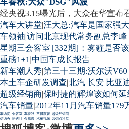
车春秋:大众"DSG"风波
经央视3.15曝光后，大众在华宣布召回
汽车大讲堂
|
汪大总:汽车是国家强
车领袖
|
访问北京现代常务副总李峰
星期三会客室
|
[332期]：雾霾是否
重磅1+1
|
中国车成长报告
新车潮人秀
|
第三十三期:沃尔沃V60
本土车企研发调查
|
北汽
长安
比亚
超级经销商
|
保时捷的辉煌该如何延
汽车销量
|
2012年11月汽车销量179
车访间
会客室
车春秋
三博演议
超级经销商
信访办
悟透社
金狐谍
汽车视频
营销点将堂