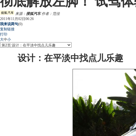
彻底解放左脚！ 试驾
来源：
搜狐汽车
作者：范佳
2011年11月02日06:26
我来说两句
(
0
)
复制链接
打印
大
中
小
设计：在平淡中找点儿乐趣