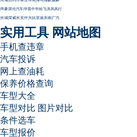
|
帝豪
|
英伦汽车
|
华晨中华
|
哈飞
|
东风风行
|
长城
|
荣威
|
长安
|
中兴
|
比亚迪
|
东南
|
广汽
实用工具
网站地图
手机查违章
汽车投诉
网上查油耗
保养价格查询
车型大全
车型对比
图片对比
条件选车
车型报价