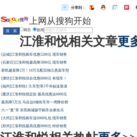
分享到：
上网从搜狗开始
网页
新闻
江淮和悦相关文章
更多
·
[运城]江淮和悦购车优惠5200元 现车销售
·
[石家庄]江淮和悦最高降3000元 现车销售
·
新凯越直降2万！10万元配后独立悬架车型
·
[潍坊]江淮和悦综合优惠6000元 有现车！
·
[福州]江淮和悦1.5L车型享3千补贴送装潢
·
[重庆]江淮和悦指定款 最高优惠达6800元
·
最高降5万元 马自达6领衔车市一周降价榜
·
六一“童”享 东莞南城骏宇购车全家欢乐
·
[大同]江淮和悦购车送6000礼包 现车销售
·
[郑州]江淮和悦最高优惠9000元 特价销售