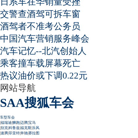
日系车在华销量受挫
交警查酒驾可拆车窗
酒驾者不准考公务员
中国汽车营销服务峰会
汽车记忆--北汽创始人
乘客撞车载屏幕死亡
热议油价或下调0.22元
网站导航
SAA搜狐车会
车型车会
|
福瑞迪
|
狮跑
|
迈腾
|
宝马
|
别克
|
科鲁兹
|
福克斯
|
乐风
|
速腾
|
菲亚特
|
奔驰
|
赛拉图