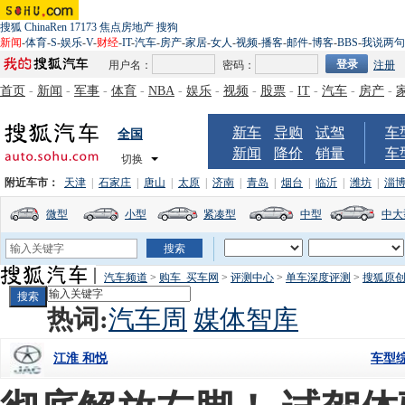
搜狐
ChinaRen
17173
焦点房地产
搜狗
新闻
-
体育
-
S
-
娱乐
-
V
-
财经
-
IT
-
汽车
-
房产
-
家居
-
女人
-
视频
-
播客
-
邮件
-
博客
-
BBS
-
我说两句
用户名：
密码：
注册
首页
-
新闻
-
军事
-
体育
-
NBA
-
娱乐
-
视频
-
股票
-
IT
-
汽车
-
房产
-
新车
导购
试驾
车
全国
新闻
降价
销量
车
切换
附近车市：
天津
|
石家庄
|
唐山
|
太原
|
济南
|
青岛
|
烟台
|
临沂
|
潍坊
|
淄
微型
小型
紧凑型
中型
中大
汽车频道
>
购车_买车网
>
评测中心
>
单车深度评测
>
搜狐原
热词:
汽车周
媒体智库
车型
江淮 和悦