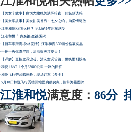
江淮和悦相关热帖
更多>>
·
【美女车故事】白悦尤物绝美演绎暗夜下的极致诱惑
·
【美女车故事】美女甜美首秀：七夕之约，为爱情绽放
·
江淮和悦RS怎么样？-记我的1年用车感受
·
江淮和悦 车身腐蚀/生锈/漏洞！
·
【新车零距离-价格竞猜】江淮和悦A30猜价格赢奖品
·
手把手教你洗空调，清清爽爽过夏天！
·
【详解】更换空调滤芯、清洗空调管路、更换雨刮胶条
·
和悦1.8AT11个月33000公里 一路的回忆
·
和悦飞行秀亲临体验，现场订车【多图】
·
5月18日和悦飞行秀德州站团购很实惠，附带海量图片
江淮
和悦
满意度：
86分