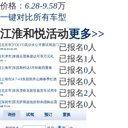
价格：
6.28-9.58
万
一键对比所有车型
江淮和悦活动
更多>>
已报名
0
人
[北京市]VOLVO高尔夫公开赛试驾送门
票先到先得
已报名
1
人
[天津市]来捷众置换捷达可享万元礼
包！
已报名
0
人
[上海市]东昌斯柯达4月钜献四重奏
已报名
0
人
[上海市]4.7-4.8东昌凯帝山姆春季红酒
节
已报名
2
人
[北京市]东风雪铁龙新世嘉赏车试驾专
场
已报名
0
人
[深圳市]雷克萨斯超低价秒杀团购会震
撼启动
询价
试驾
预订
置换
您的姓名：
性别：
男
女