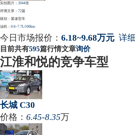
实拍图片：
2044
张
评测文章：
72
篇
级别：紧凑型车
油耗：
6.6~7.7L/100km
今日市场报价：
6.18~9.68万元
详细
目前共有
595
篇行情文章
询价
江淮和悦的竞争车型
长城 C30
价格：
6.45-8.35
万