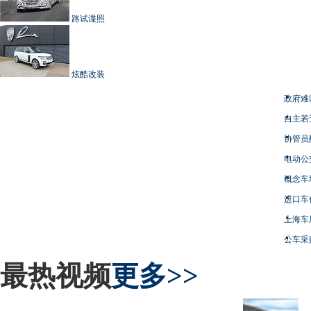
路试谍照
炫酷改装
政府难
自主若
协管员
电动公
概念车
进口车
上海车
公车采
最热视频
更多>>