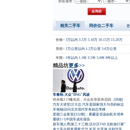
所在省市：
相关二手车
同价位二手车
更
价格>
3万以内
3-5万
5-10万
10-15万
15-20万
里程>
1万公里以内
1-3万公里
3-6万公里
年限>
1年以内
1-3年
3-5年
5-8年
8年以上
精品坊
更多>>
车春秋:大众"DSG"风波
经央视3.15曝光后，大众在华宣布召回...
[详细]
汽车大讲堂
|
汪大总:汽车是国家强大与否的标志
车领袖
|
访问北京现代常务副总李峰
星期三会客室
|
[332期]：雾霾是否该由私车埋单
重磅1+1
|
中国车成长报告
新车潮人秀
|
第三十三期:沃尔沃V60 北欧旅行家"
本土车企研发调查
|
北汽
长安
比亚迪
吉利汽车