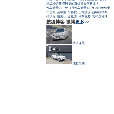
超级经销商
|
保时捷的辉煌该如何延续？
汽车销量
|
2012年11月汽车销量179万
2011年销量
车访间
会客室
车春秋
三博演议
超级经销商
信访办
悟透社
金狐谍
汽车视频
营销点将堂
搜狐博客·微博
更多>>
路试谍照
炫酷改装