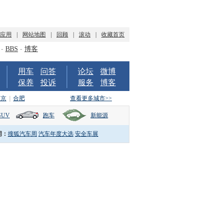
P应用
|
网站地图
|
回顾
|
滚动
|
收藏首页
-
BBS
-
博客
用车
问答
论坛
微博
保养
投诉
服务
博客
南京
|
合肥
查看更多城市>>
SUV
跑车
新能源
词：
搜狐汽车周
汽车年度大选
安全车展