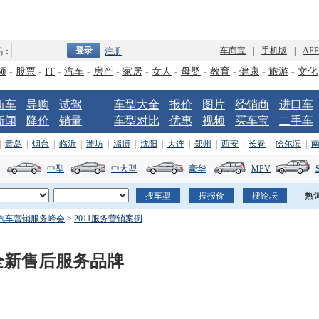
车商宝
|
手机版
|
AP
码：
注册
频
-
股票
-
IT
-
汽车
-
房产
-
家居
-
女人
-
母婴
-
教育
-
健康
-
旅游
-
文化
新车
导购
试驾
车型大全
报价
图片
经销商
进口车
新闻
降价
销量
车型对比
优惠
视频
买车宝
二手车
|
青岛
|
烟台
|
临沂
|
潍坊
|
淄博
|
沈阳
|
大连
|
郑州
|
西安
|
长春
|
哈尔滨
|
中型
中大型
豪华
MPV
热
国汽车营销服务峰会
>
2011服务营销案例
全新售后服务品牌