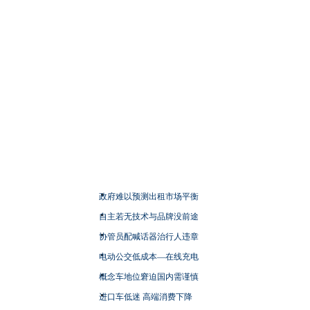
政府难以预测出租市场平衡
自主若无技术与品牌没前途
协管员配喊话器治行人违章
电动公交低成本—在线充电
概念车地位窘迫国内需谨慎
进口车低迷 高端消费下降