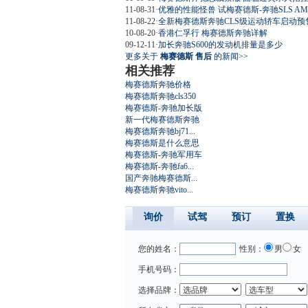
11-08-31
·
优雅的性能怪兽 试梅赛德斯-奔驰SLS AM
11-08-22
·
全新梅赛德斯奔驰CLS级运动轿车启动预
10-08-20
·
香港仁孚行 梅赛德斯奔驰详解
09-12-11
·
加长奔驰S600的发动机排量是多少
更多关于
梅赛德斯 售后
的新闻>>
相关推荐
梅赛德斯奔驰价格
梅赛德斯奔驰cls350
梅赛德斯-奔驰加长版
新一代梅赛德斯奔驰
梅赛德斯奔驰bj71...
梅赛德斯是什么意思
梅赛德斯-奔驰军用车
梅赛德斯-奔驰fa6...
国产奔驰梅赛德斯...
梅赛德斯奔驰vito...
询价
试驾
预订
置换
您的姓名：
性别：
男
女
手机号码：
选择品牌：