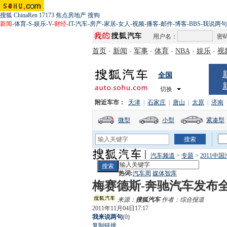
搜狐
ChinaRen
17173
焦点房地产
搜狗
新闻
-
体育
-
S
-
娱乐
-
V
-
财经
-
IT
-
汽车
-
房产
-
家居
-
女人
-
视频
-
播客
-
邮件
-
博客
-
BBS
-
我说两句
用户名：
密
首页
-
新闻
-
军事
-
体育
-
NBA
-
娱乐
-
视
全国
切换
附近车市：
天津
|
石家庄
|
唐山
|
太原
|
济南
微型
小型
紧凑型
汽车频道
>
专题
>
2011中
热词:
汽车周
媒体智库
梅赛德斯-奔驰汽车发布
来源：
搜狐汽车
作者：综合报道
2011年11月04日17:17
我来说两句
(
0
)
复制链接