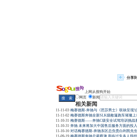
分享
上网从搜狗开始
网页
新闻
相关新闻
11-11-03
·
梅赛德斯-奔驰与《芭莎男士》联袂呈现!(
11-11-02
·
梅赛德斯奔驰全新SLK级敞篷跑车璀璨上市
11-10-31
·
梅赛德斯——奔驰C级安全试驾培训挑战赛
11-10-31
·
奔驰 未来将加大中国售后服务方面的投入(
11-10-16
·
对话梅赛德斯-奔驰东区总负责白利凯先生
11-09-19
·
梅赛德斯奔驰总裁蔡澈 面临过失杀人指