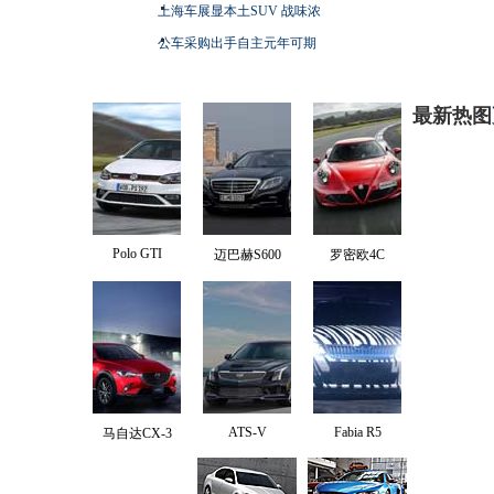
上海车展显本土SUV 战味浓
公车采购出手自主元年可期
最新热图
Polo GTI
迈巴赫S600
罗密欧4C
ATS-V
Fabia R5
马自达CX-3