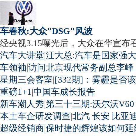
车春秋:大众"DSG"风波
经央视3.15曝光后，大众在华宣布召回
汽车大讲堂
|
汪大总:汽车是国家强
车领袖
|
访问北京现代常务副总李峰
星期三会客室
|
[332期]：雾霾是否
重磅1+1
|
中国车成长报告
新车潮人秀
|
第三十三期:沃尔沃V60
本土车企研发调查
|
北汽
长安
比亚
超级经销商
|
保时捷的辉煌该如何延