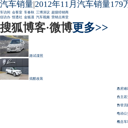
汽车销量
|
2012年11月汽车销量179
车访间
会客室
车春秋
三博演议
超级经销商
信访办
悟透社
金狐谍
汽车视频
营销点将堂
搜狐博客·微博
更多>>
路试谍照
炫酷改装
政府难
自主若
协管员
电动公
概念车