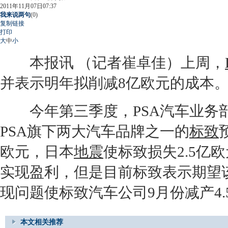
2011年11月07日07:37
我来说两句
(
0
)
复制链接
打印
大
中
小
本报讯 （记者崔卓佳）上周，
并表示明年拟削减8亿欧元的成本
今年第三季度，
PSA
汽车业务部
PSA
旗下两大汽车品牌之一的
标致
欧元，日本
地震
使
标致
损失2.5亿
实现盈利，但是目前
标致
表示期望
现问题使
标致
汽车公司9月份减产4
本文相关推荐