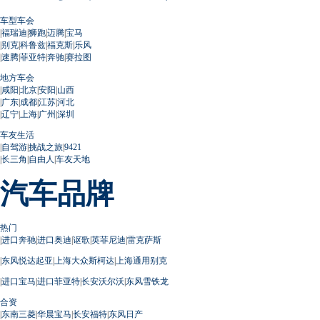
车型车会
|
福瑞迪
|
狮跑
|
迈腾
|
宝马
|
别克
|
科鲁兹
|
福克斯
|
乐风
|
速腾
|
菲亚特
|
奔驰
|
赛拉图
地方车会
|
咸阳
|
北京
|
安阳
|
山西
|
广东
|
成都
|
江苏
|
河北
|
辽宁
|
上海
|
广州
|
深圳
车友生活
|
自驾游
|
挑战之旅
|
9421
|
长三角
|
自由人
|
车友天地
汽车品牌
热门
|
进口奔驰
|
进口奥迪
|
讴歌
|
英菲尼迪
|
雷克萨斯
|
东风悦达起亚
|
上海大众斯柯达
|
上海通用别克
|
进口宝马
|
进口菲亚特
|
长安沃尔沃
|
东风雪铁龙
合资
|
东南三菱
|
华晨宝马
|
长安福特
|
东风日产