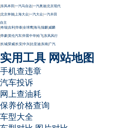
|
东风本田
|
一汽马自达
|
一汽奥迪
|
北京现代
|
北京奔驰
|
上海大众
|
一汽大众
|
一汽丰田
自主
|
奇瑞
|
吉利
|
华泰
|
全球鹰
|
海马
|
瑞麒
|
威麟
|
帝豪
|
英伦汽车
|
华晨中华
|
哈飞
|
东风风行
|
长城
|
荣威
|
长安
|
中兴
|
比亚迪
|
东南
|
广汽
实用工具
网站地图
手机查违章
汽车投诉
网上查油耗
保养价格查询
车型大全