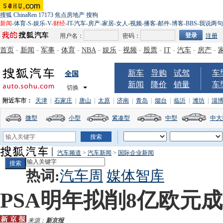
搜狐
ChinaRen
17173
焦点房地产
搜狗
新闻
-
体育
-
S
-
娱乐
-
V
-
财经
-
IT
-
汽车
-
房产
-
家居
-
女人
-
视频
-
播客
-
邮件
-
博客
-
BBS
-
我说两句
用户名：
密码：
注册
首页
-
新闻
-
军事
-
体育
-
NBA
-
娱乐
-
视频
-
股票
-
IT
-
汽车
-
房产
-
新车
导购
试驾
车
全国
新闻
降价
销量
车
切换
附近车市：
天津
|
石家庄
|
唐山
|
太原
|
济南
|
青岛
|
烟台
|
临沂
|
潍坊
|
淄
微型
小型
紧凑型
中型
中大
汽车频道
>
汽车新闻
>
国际企业新闻
热词:
汽车周
媒体智库
PSA明年拟削8亿欧元成
来源：
新京报