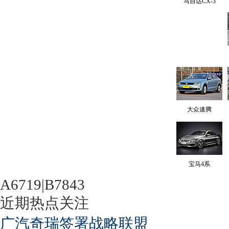
马自达CX-3
大众速腾
宝马4系
A6719|B7843
近期热点关注
广汽奇瑞签署战略联盟