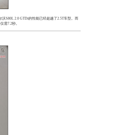
尔沃S80L
2.0
GT
Di的性能已经超越了2.5T车型。而
仅需7.2秒。