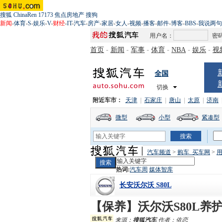
搜狐
ChinaRen
17173
焦点房地产
搜狗
新闻
-
体育
-
S
-
娱乐
-
V
-
财经
-
IT
-
汽车
-
房产
-
家居
-
女人
-
视频
-
播客
-
邮件
-
博客
-
BBS
-
我说两句
用户名：
密
首页
-
新闻
-
军事
-
体育
-
NBA
-
娱乐
-
视
全国
切换
附近车市：
天津
|
石家庄
|
唐山
|
太原
|
济南
微型
小型
紧凑型
汽车频道
>
购车_买车网
>
用
热词:
汽车周
媒体智库
长安沃尔沃 S80L
【保养】沃尔沃S80L养护
来源：
搜狐汽车
作者：依恋