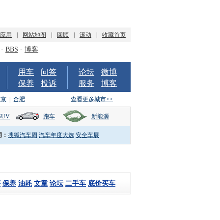
P应用
|
网站地图
|
回顾
|
滚动
|
收藏首页
-
BBS
-
博客
用车
问答
论坛
微博
保养
投诉
服务
博客
南京
|
合肥
查看更多城市>>
SUV
跑车
新能源
词：
搜狐汽车周
汽车年度大选
安全车展
评
保养
油耗
文章
论坛
二手车
底价买车