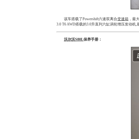
该车搭载了Powershift六速双离合
变速箱
，最大
3.0 T6 AWD搭载的3.0升直列六缸涡轮增压发动机
沃尔沃S80L
保养手册：