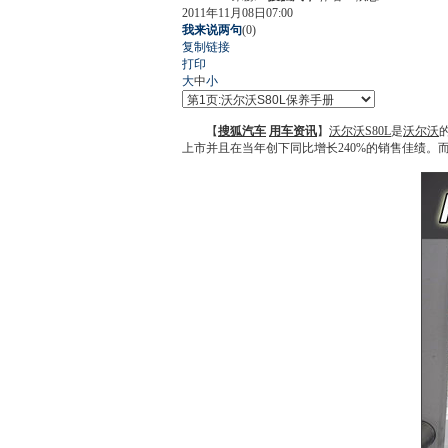
2011年11月08日07:00
我来说两句
(
0
)
复制链接
打印
大
中
小
【
搜狐汽车
用车资讯
】
沃尔沃S80L
是
沃尔沃
上市并且在当年创下同比增长240%的销售佳绩。