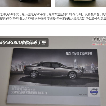
功率为149千瓦，最大扭矩为300牛米，最高车速达到214千米/小时。从参数来看，
沃
,最高功率为210千瓦,从1500转/分钟起即可输出400牛米的最大扭矩,0至100公里/小时加速