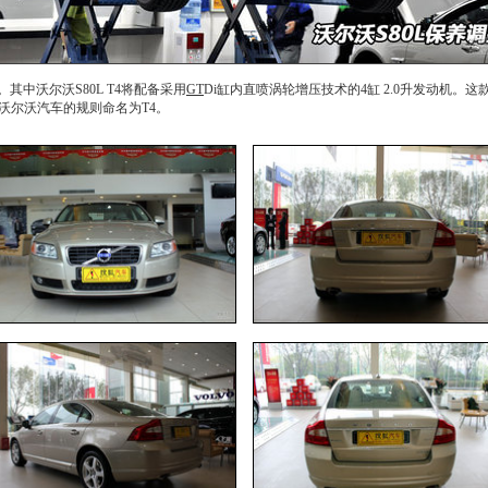
款。其中
沃尔沃S80L
T4将配备采用
GT
Di缸内直喷涡轮增压技术的4缸 2.0升发动机。这
沃尔沃
汽车的规则命名为T4。