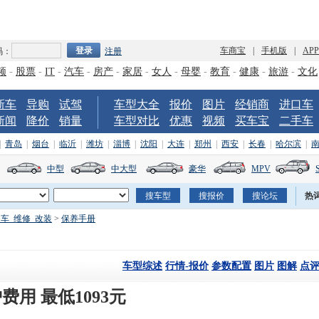
车商宝
|
手机版
|
AP
码：
注册
频
-
股票
-
IT
-
汽车
-
房产
-
家居
-
女人
-
母婴
-
教育
-
健康
-
旅游
-
文化
新车
导购
试驾
车型大全
报价
图片
经销商
进口车
新闻
降价
销量
车型对比
优惠
视频
买车宝
二手车
|
青岛
|
烟台
|
临沂
|
潍坊
|
淄博
|
沈阳
|
大连
|
郑州
|
西安
|
长春
|
哈尔滨
|
中型
中大型
豪华
MPV
热
车_维修_改装
>
保养手册
车型综述
行情-报价
参数配置
图片
图解
点
费用 最低1093元