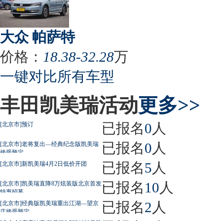
大众 帕萨特
价格：
18.38-32.28
万
一键对比所有车型
丰田凯美瑞活动
更多>>
已报名
0
人
[北京市]预订
已报名
0
人
[北京市]老将复出—经典纪念版凯美瑞
接受预定
已报名
5
人
[北京市]新凯美瑞4月2日低价开团
已报名
10
人
[北京市]凯美瑞直降8万炫装版北京首发
特惠招募
已报名
2
人
[北京市]经典版凯美瑞重出江湖—望京
店接受预定