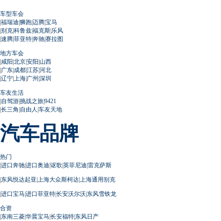
车型车会
|
福瑞迪
|
狮跑
|
迈腾
|
宝马
|
别克
|
科鲁兹
|
福克斯
|
乐风
|
速腾
|
菲亚特
|
奔驰
|
赛拉图
地方车会
|
咸阳
|
北京
|
安阳
|
山西
|
广东
|
成都
|
江苏
|
河北
|
辽宁
|
上海
|
广州
|
深圳
车友生活
|
自驾游
|
挑战之旅
|
9421
|
长三角
|
自由人
|
车友天地
汽车品牌
热门
|
进口奔驰
|
进口奥迪
|
讴歌
|
英菲尼迪
|
雷克萨斯
|
东风悦达起亚
|
上海大众斯柯达
|
上海通用别克
|
进口宝马
|
进口菲亚特
|
长安沃尔沃
|
东风雪铁龙
合资
|
东南三菱
|
华晨宝马
|
长安福特
|
东风日产