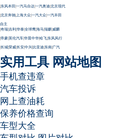
|
东风本田
|
一汽马自达
|
一汽奥迪
|
北京现代
|
北京奔驰
|
上海大众
|
一汽大众
|
一汽丰田
自主
|
奇瑞
|
吉利
|
华泰
|
全球鹰
|
海马
|
瑞麒
|
威麟
|
帝豪
|
英伦汽车
|
华晨中华
|
哈飞
|
东风风行
|
长城
|
荣威
|
长安
|
中兴
|
比亚迪
|
东南
|
广汽
实用工具
网站地图
手机查违章
汽车投诉
网上查油耗
保养价格查询
车型大全
车型对比
图片对比