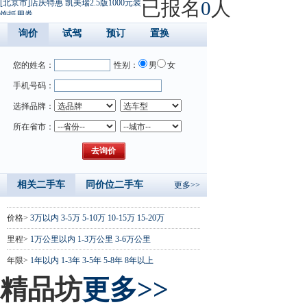
已报名
0
人
[北京市]店庆特惠 凯美瑞2.5版1000元装
饰抵用券
询价
试驾
预订
置换
您的姓名：
性别：
男
女
手机号码：
选择品牌：
所在省市：
相关二手车
同价位二手车
更多>>
价格>
3万以内
3-5万
5-10万
10-15万
15-20万
里程>
1万公里以内
1-3万公里
3-6万公里
年限>
1年以内
1-3年
3-5年
5-8年
8年以上
精品坊
更多>>