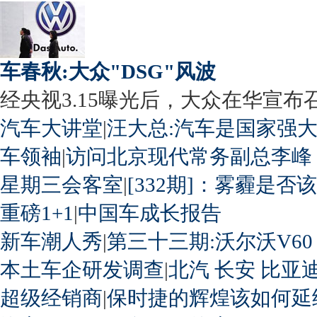
车春秋:大众"DSG"风波
经央视3.15曝光后，大众在华宣布召回
汽车大讲堂
|
汪大总:汽车是国家强
车领袖
|
访问北京现代常务副总李峰
星期三会客室
|
[332期]：雾霾是否
重磅1+1
|
中国车成长报告
新车潮人秀
|
第三十三期:沃尔沃V60
本土车企研发调查
|
北汽
长安
比亚
超级经销商
|
保时捷的辉煌该如何延