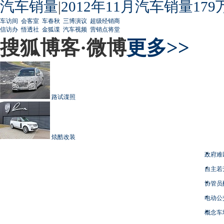
汽车销量
|
2012年11月汽车销量179
车访间
会客室
车春秋
三博演议
超级经销商
信访办
悟透社
金狐谍
汽车视频
营销点将堂
搜狐博客·微博
更多>>
路试谍照
炫酷改装
政府难
自主若
协管员
电动公
概念车