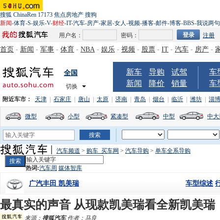
搜狐
ChinaRen
17173
焦点房地产
搜狗
新闻
-
体育
-
S
-
娱乐
-
V
-
财经
-
IT
-
汽车
-
房产
-
家居
-
女人
-
视频
-
播客
-
邮件
-
博客
-
BBS
-
我说两句
用户名：
密码：
注册
首页
-
新闻
-
军事
-
体育
-
NBA
-
娱乐
-
视频
-
股票
-
IT
-
汽车
-
房产
-
新车
导购
试驾
车
全国
新闻
降价
销量
车
切换
附近车市：
天津
|
石家庄
|
唐山
|
太原
|
济南
|
青岛
|
烟台
|
临沂
|
潍坊
|
淄
微型
小型
紧凑型
中型
中大
汽车频道
>
购车_买车网
>
汽车导购
>
单车全系导购
热词:
汽车周
媒体智库
车型综述
广汽丰田 凯美瑞
最真实的声音 从现款凯美瑞看全新凯美瑞
来源：
搜狐汽车
作者：马良