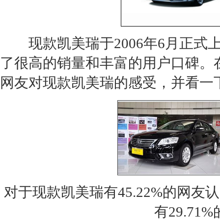
现款
凯美瑞
于2006年6月正
了很高的销量和丰富的用户口碑。
网友对现款
凯美瑞
的感受，并看一
对于现款
凯美瑞
有45.22%的网
有29.7