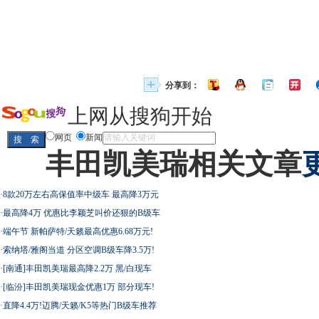
分享到：
上网从搜狗开始
网页
新闻
丰田凯美瑞相关文章
·
8款20万左右高保值率中级车 最高降3万元
·
最高降4万 优惠比李颖芝叫价还狠的B级车
·
端午节 新帕萨特/天籁最高优惠6.68万元!
·
索纳塔/雅阁当道 分区空调B级车降3.5万!
·
[南通]丰田凯美瑞最高降2.2万 黑/白现车
·
[临汾]丰田凯美瑞现金优惠1万 部分现车!
·
直降4.4万!迈腾/天籁/K5等热门B级车推荐