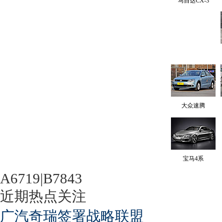
马自达CX-3
大众速腾
宝马4系
A6719|B7843
近期热点关注
广汽奇瑞签署战略联盟