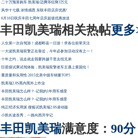
·
二十万预算购车 凯美瑞/迈腾等狂降3万元
·
风华十七载 浓情感恩 东联丰田店庆优惠!
·
6月16日联庆丰田七周年店庆超值优惠放送
丰田凯美瑞相关热帖
更多
·
人生第一次自驾游！成都郫县一日游！求各位前辈关注
·
一大波凯美瑞双擎正在靠近，今年必参加活动没有之一！
·
十年之约，说走就走我要跨越千里去找兄弟
·
巨星级试乘试驾体验，凯美瑞双擎老车主遇上黄国伦！
·
重质量和实用性 2015北美中级车销量TOP5
·
凯美瑞2.0S黑内黑外上作业
·
丰田凯美瑞怎么样？-记我的1年用车感受
·
丰田凯美瑞怎么样？-记我的1年用车感受
·
纯正经济实用派 搜狐试凯美瑞2.0S凌动版
·
小凯长途首秀，一路向西开学记
丰田
凯美瑞
满意度：
90分