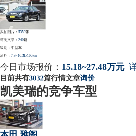
实拍图片：
5359
张
评测文章：
240
篇
级别：中型车
油耗：
7.8~10.3L/100km
今日市场报价：
15.18~27.48万元
详
目前共有
3032
篇行情文章
询价
凯美瑞的竞争车型
本田 雅阁