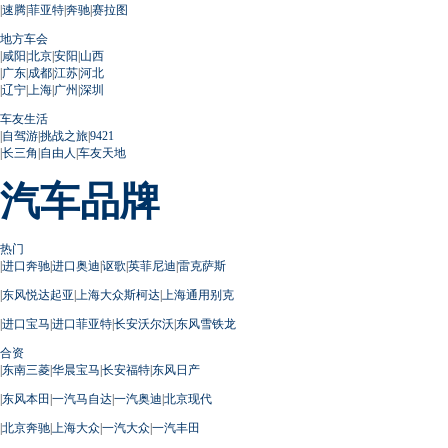
|
速腾
|
菲亚特
|
奔驰
|
赛拉图
地方车会
|
咸阳
|
北京
|
安阳
|
山西
|
广东
|
成都
|
江苏
|
河北
|
辽宁
|
上海
|
广州
|
深圳
车友生活
|
自驾游
|
挑战之旅
|
9421
|
长三角
|
自由人
|
车友天地
汽车品牌
热门
|
进口奔驰
|
进口奥迪
|
讴歌
|
英菲尼迪
|
雷克萨斯
|
东风悦达起亚
|
上海大众斯柯达
|
上海通用别克
|
进口宝马
|
进口菲亚特
|
长安沃尔沃
|
东风雪铁龙
合资
|
东南三菱
|
华晨宝马
|
长安福特
|
东风日产
|
东风本田
|
一汽马自达
|
一汽奥迪
|
北京现代
|
北京奔驰
|
上海大众
|
一汽大众
|
一汽丰田