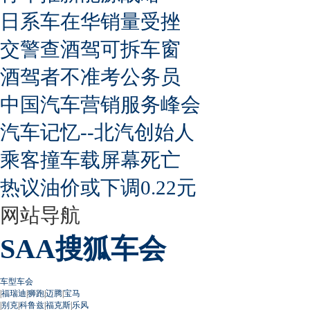
日系车在华销量受挫
交警查酒驾可拆车窗
酒驾者不准考公务员
中国汽车营销服务峰会
汽车记忆--北汽创始人
乘客撞车载屏幕死亡
热议油价或下调0.22元
网站导航
SAA搜狐车会
车型车会
|
福瑞迪
|
狮跑
|
迈腾
|
宝马
|
别克
|
科鲁兹
|
福克斯
|
乐风