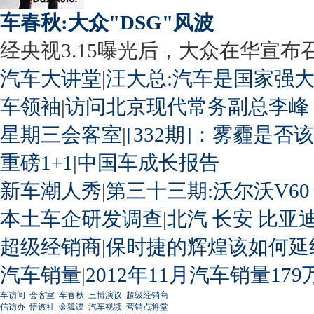
车春秋:大众"DSG"风波
经央视3.15曝光后，大众在华宣布召回
汽车大讲堂
|
汪大总:汽车是国家强
车领袖
|
访问北京现代常务副总李峰
星期三会客室
|
[332期]：雾霾是否
重磅1+1
|
中国车成长报告
新车潮人秀
|
第三十三期:沃尔沃V60
本土车企研发调查
|
北汽
长安
比亚
超级经销商
|
保时捷的辉煌该如何延
汽车销量
|
2012年11月汽车销量179
车访间
会客室
车春秋
三博演议
超级经销商
信访办
悟透社
金狐谍
汽车视频
营销点将堂