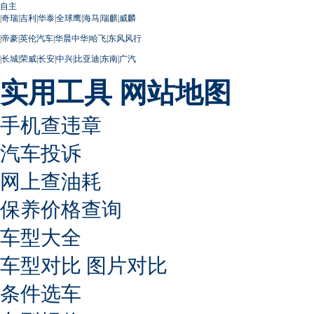
自主
|
奇瑞
|
吉利
|
华泰
|
全球鹰
|
海马
|
瑞麒
|
威麟
|
帝豪
|
英伦汽车
|
华晨中华
|
哈飞
|
东风风行
|
长城
|
荣威
|
长安
|
中兴
|
比亚迪
|
东南
|
广汽
实用工具
网站地图
手机查违章
汽车投诉
网上查油耗
保养价格查询
车型大全
车型对比
图片对比
条件选车