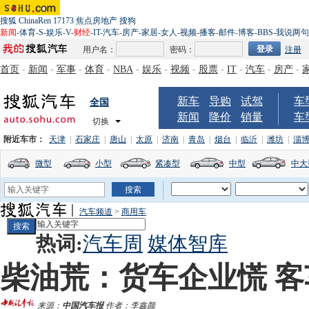
搜狐
ChinaRen
17173
焦点房地产
搜狗
新闻
-
体育
-
S
-
娱乐
-
V
-
财经
-
IT
-
汽车
-
房产
-
家居
-
女人
-
视频
-
播客
-
邮件
-
博客
-
BBS
-
我说两句
用户名：
密码：
注册
首页
-
新闻
-
军事
-
体育
-
NBA
-
娱乐
-
视频
-
股票
-
IT
-
汽车
-
房产
-
新车
导购
试驾
车
全国
新闻
降价
销量
车
切换
附近车市：
天津
|
石家庄
|
唐山
|
太原
|
济南
|
青岛
|
烟台
|
临沂
|
潍坊
|
淄
微型
小型
紧凑型
中型
中大
汽车频道
>
商用车
热词:
汽车周
媒体智库
柴油荒：货车企业慌 
来源：
中国汽车报
作者：李鑫颜