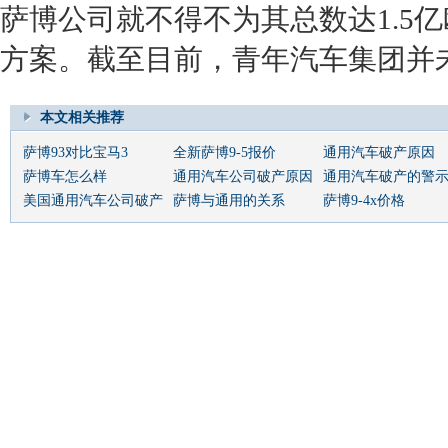
萨博
公司就不得不为其总数达1.5
方案。截至目前，青年汽车集团并
本文相关推荐
萨博93对比宝马3
全新萨博9-5报价
通用汽车破产原因
萨博车怎么样
通用汽车公司破产原因
通用汽车破产的警
美国通用汽车公司破产
萨博与通用的关系
萨博9-4x价格