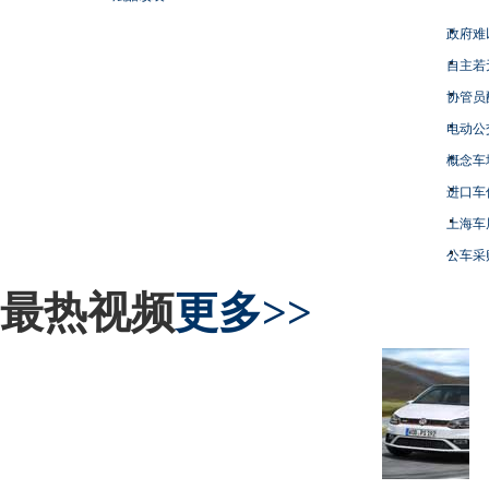
政府难
自主若
协管员
电动公
概念车
进口车
上海车
公车采
最热视频
更多>>