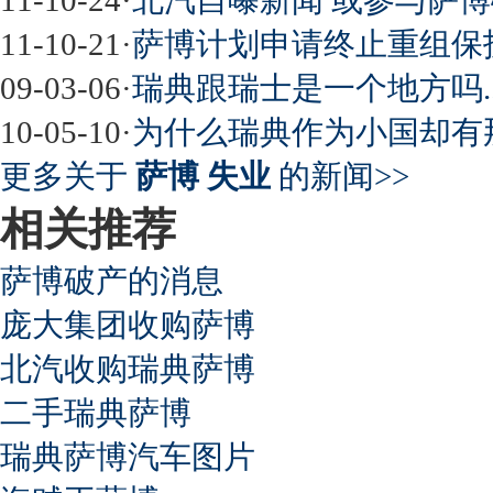
11-10-21
·
萨博计划申请终止重组保护
09-03-06
·
瑞典跟瑞士是一个地方吗...
10-05-10
·
为什么瑞典作为小国却有
更多关于
萨博 失业
的新闻>>
相关推荐
萨博破产的消息
庞大集团收购萨博
北汽收购瑞典萨博
二手瑞典萨博
瑞典萨博汽车图片