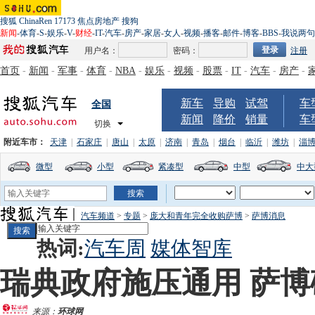
搜狐
ChinaRen
17173
焦点房地产
搜狗
新闻
-
体育
-
S
-
娱乐
-
V
-
财经
-
IT
-
汽车
-
房产
-
家居
-
女人
-
视频
-
播客
-
邮件
-
博客
-
BBS
-
我说两句
用户名：
密码：
注册
首页
-
新闻
-
军事
-
体育
-
NBA
-
娱乐
-
视频
-
股票
-
IT
-
汽车
-
房产
-
新车
导购
试驾
车
全国
新闻
降价
销量
车
切换
附近车市：
天津
|
石家庄
|
唐山
|
太原
|
济南
|
青岛
|
烟台
|
临沂
|
潍坊
|
淄
微型
小型
紧凑型
中型
中大
汽车频道
>
专题
>
庞大和青年完全收购萨博
>
萨博消息
热词:
汽车周
媒体智库
瑞典政府施压通用 萨
来源：
环球网