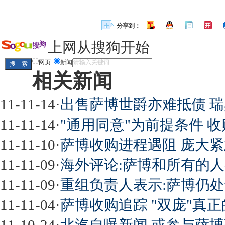
分享到：
上网从搜狗开始
网页
新闻
相关新闻
11-11-14
·
出售萨博世爵亦难抵债 瑞
11-11-14
·
"通用同意"为前提条件 
11-11-10
·
萨博收购进程遇阻 庞大
11-11-09
·
海外评论:萨博和所有的人
11-11-09
·
重组负责人表示:萨博仍
11-11-04
·
萨博收购追踪 "双庞"真
11-10-24
·
北汽自曝新闻 或参与萨