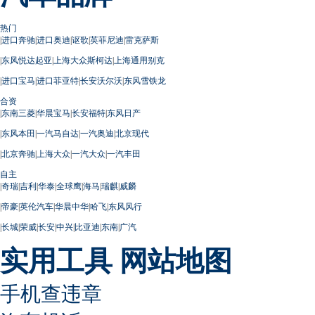
热门
|
进口奔驰
|
进口奥迪
|
讴歌
|
英菲尼迪
|
雷克萨斯
|
东风悦达起亚
|
上海大众斯柯达
|
上海通用别克
|
进口宝马
|
进口菲亚特
|
长安沃尔沃
|
东风雪铁龙
合资
|
东南三菱
|
华晨宝马
|
长安福特
|
东风日产
|
东风本田
|
一汽马自达
|
一汽奥迪
|
北京现代
|
北京奔驰
|
上海大众
|
一汽大众
|
一汽丰田
自主
|
奇瑞
|
吉利
|
华泰
|
全球鹰
|
海马
|
瑞麒
|
威麟
|
帝豪
|
英伦汽车
|
华晨中华
|
哈飞
|
东风风行
|
长城
|
荣威
|
长安
|
中兴
|
比亚迪
|
东南
|
广汽
实用工具
网站地图
手机查违章