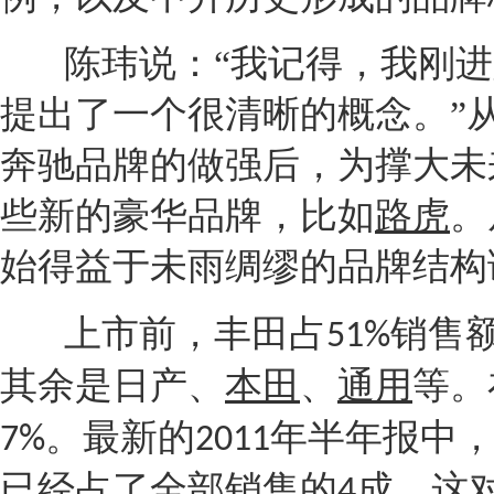
陈玮说：“我记得，我刚
提出了一个很清晰的概念。”
奔驰
品牌的做强后，为撑大未
些新的豪华品牌，比如
路虎
。
始得益于未雨绸缪的品牌结构
上市前，
丰田
占
销售
51%
其余是
日产
、
本田
、
通用
等。
。最新的
年半年报中
7%
2011
已经占了全部销售的
成。这
4