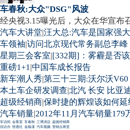
车春秋:大众"DSG"风波
经央视3.15曝光后，大众在华宣布召回
汽车大讲堂
|
汪大总:汽车是国家强
车领袖
|
访问北京现代常务副总李峰
星期三会客室
|
[332期]：雾霾是否
重磅1+1
|
中国车成长报告
新车潮人秀
|
第三十三期:沃尔沃V60
本土车企研发调查
|
北汽
长安
比亚
超级经销商
|
保时捷的辉煌该如何延
汽车销量
|
2012年11月汽车销量179
车访间
会客室
车春秋
三博演议
超级经销商
信访办
悟透社
金狐谍
汽车视频
营销点将堂