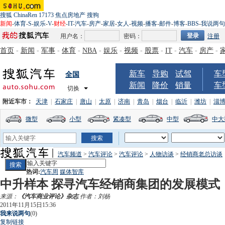
搜狐
ChinaRen
17173
焦点房地产
搜狗
新闻
-
体育
-
S
-
娱乐
-
V
-
财经
-
IT
-
汽车
-
房产
-
家居
-
女人
-
视频
-
播客
-
邮件
-
博客
-
BBS
-
我说两句
用户名：
密码：
注册
首页
-
新闻
-
军事
-
体育
-
NBA
-
娱乐
-
视频
-
股票
-
IT
-
汽车
-
房产
-
新车
导购
试驾
车
全国
新闻
降价
销量
车
切换
附近车市：
天津
|
石家庄
|
唐山
|
太原
|
济南
|
青岛
|
烟台
|
临沂
|
潍坊
|
淄
微型
小型
紧凑型
中型
中大
汽车频道
>
汽车评论
>
汽车评论
>
人物访谈
>
经销商老总访谈
热词:
汽车周
媒体智库
中升样本 探寻汽车经销商集团的发展模式
来源：
《汽车商业评论》杂志
作者：刘杨
2011年11月15日15:36
我来说两句
(
0
)
复制链接