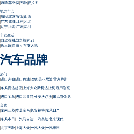
|
速腾
|
菲亚特
|
奔驰
|
赛拉图
地方车会
|
咸阳
|
北京
|
安阳
|
山西
|
广东
|
成都
|
江苏
|
河北
|
辽宁
|
上海
|
广州
|
深圳
车友生活
|
自驾游
|
挑战之旅
|
9421
|
长三角
|
自由人
|
车友天地
汽车品牌
热门
|
进口奔驰
|
进口奥迪
|
讴歌
|
英菲尼迪
|
雷克萨斯
|
东风悦达起亚
|
上海大众斯柯达
|
上海通用别克
|
进口宝马
|
进口菲亚特
|
长安沃尔沃
|
东风雪铁龙
合资
|
东南三菱
|
华晨宝马
|
长安福特
|
东风日产
|
东风本田
|
一汽马自达
|
一汽奥迪
|
北京现代
|
北京奔驰
|
上海大众
|
一汽大众
|
一汽丰田