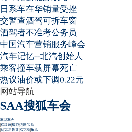
日系车在华销量受挫
交警查酒驾可拆车窗
酒驾者不准考公务员
中国汽车营销服务峰会
汽车记忆--北汽创始人
乘客撞车载屏幕死亡
热议油价或下调0.22元
网站导航
SAA搜狐车会
车型车会
|
福瑞迪
|
狮跑
|
迈腾
|
宝马
|
别克
|
科鲁兹
|
福克斯
|
乐风