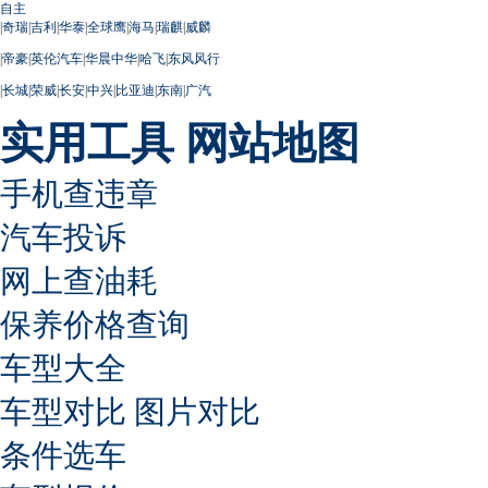
自主
|
奇瑞
|
吉利
|
华泰
|
全球鹰
|
海马
|
瑞麒
|
威麟
|
帝豪
|
英伦汽车
|
华晨中华
|
哈飞
|
东风风行
|
长城
|
荣威
|
长安
|
中兴
|
比亚迪
|
东南
|
广汽
实用工具
网站地图
手机查违章
汽车投诉
网上查油耗
保养价格查询
车型大全
车型对比
图片对比
条件选车