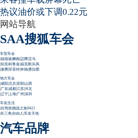
热议油价或下调0.22元
网站导航
SAA搜狐车会
车型车会
|
福瑞迪
|
狮跑
|
迈腾
|
宝马
|
别克
|
科鲁兹
|
福克斯
|
乐风
|
速腾
|
菲亚特
|
奔驰
|
赛拉图
地方车会
|
咸阳
|
北京
|
安阳
|
山西
|
广东
|
成都
|
江苏
|
河北
|
辽宁
|
上海
|
广州
|
深圳
车友生活
|
自驾游
|
挑战之旅
|
9421
|
长三角
|
自由人
|
车友天地
汽车品牌