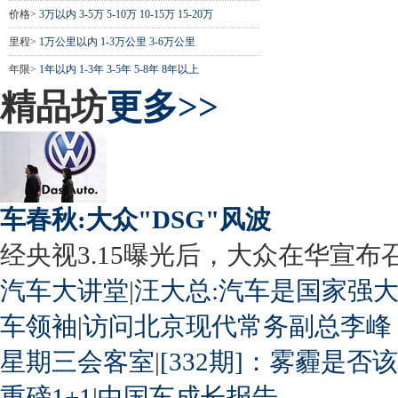
价格>
3万以内
3-5万
5-10万
10-15万
15-20万
里程>
1万公里以内
1-3万公里
3-6万公里
年限>
1年以内
1-3年
3-5年
5-8年
8年以上
精品坊
更多>>
车春秋:大众"DSG"风波
经央视3.15曝光后，大众在华宣布召回
汽车大讲堂
|
汪大总:汽车是国家强
车领袖
|
访问北京现代常务副总李峰
星期三会客室
|
[332期]：雾霾是否
重磅1+1
|
中国车成长报告