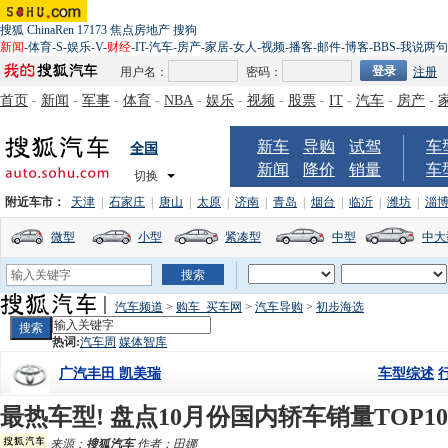
搜狐
ChinaRen
17173
焦点房地产
搜狗
新闻
-
体育
-
S
-
娱乐
-
V
-
财经
-
IT
-
汽车
-
房产
-
家居
-
女人
-
视频
-
播客
-
邮件
-
博客
-
BBS
-
我说两句
用户名：
密码：
注册
首页
-
新闻
-
军事
-
体育
-
NBA
-
娱乐
-
视频
-
股票
-
IT
-
汽车
-
房产
-
新车
导购
试驾
车
全国
新闻
降价
销量
车
切换
附近车市：
天津
|
石家庄
|
唐山
|
太原
|
济南
|
青岛
|
烟台
|
临沂
|
潍坊
|
淄
微型
小型
紧凑型
中型
中大
汽车频道
>
购车_买车网
>
汽车导购
>
初步海选
热词:
汽车周
媒体智库
车型综述
广汽丰田 凯美瑞
最热车型! 盘点10月份国内轿车销量TOP10
来源：
搜狐汽车
作者：田娜