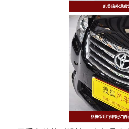
凯美瑞外观感
格栅采用“倒梯形”