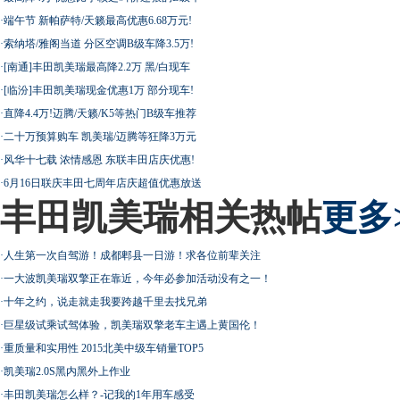
·
端午节 新帕萨特/天籁最高优惠6.68万元!
·
索纳塔/雅阁当道 分区空调B级车降3.5万!
·
[南通]丰田凯美瑞最高降2.2万 黑/白现车
·
[临汾]丰田凯美瑞现金优惠1万 部分现车!
·
直降4.4万!迈腾/天籁/K5等热门B级车推荐
·
二十万预算购车 凯美瑞/迈腾等狂降3万元
·
风华十七载 浓情感恩 东联丰田店庆优惠!
·
6月16日联庆丰田七周年店庆超值优惠放送
丰田凯美瑞相关热帖
更多
·
人生第一次自驾游！成都郫县一日游！求各位前辈关注
·
一大波凯美瑞双擎正在靠近，今年必参加活动没有之一！
·
十年之约，说走就走我要跨越千里去找兄弟
·
巨星级试乘试驾体验，凯美瑞双擎老车主遇上黄国伦！
·
重质量和实用性 2015北美中级车销量TOP5
·
凯美瑞2.0S黑内黑外上作业
·
丰田凯美瑞怎么样？-记我的1年用车感受