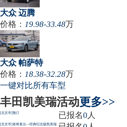
大众 迈腾
价格：
19.98-33.48
万
大众 帕萨特
价格：
18.38-32.28
万
一键对比所有车型
丰田凯美瑞活动
更多>>
已报名
0
人
[北京市]预订
已报名
0
人
[北京市]老将复出—经典纪念版凯美瑞