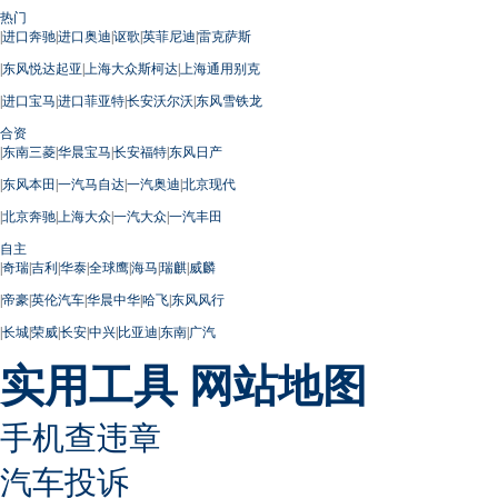
热门
|
进口奔驰
|
进口奥迪
|
讴歌
|
英菲尼迪
|
雷克萨斯
|
东风悦达起亚
|
上海大众斯柯达
|
上海通用别克
|
进口宝马
|
进口菲亚特
|
长安沃尔沃
|
东风雪铁龙
合资
|
东南三菱
|
华晨宝马
|
长安福特
|
东风日产
|
东风本田
|
一汽马自达
|
一汽奥迪
|
北京现代
|
北京奔驰
|
上海大众
|
一汽大众
|
一汽丰田
自主
|
奇瑞
|
吉利
|
华泰
|
全球鹰
|
海马
|
瑞麒
|
威麟
|
帝豪
|
英伦汽车
|
华晨中华
|
哈飞
|
东风风行
|
长城
|
荣威
|
长安
|
中兴
|
比亚迪
|
东南
|
广汽
实用工具
网站地图
手机查违章
汽车投诉