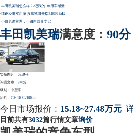
·
丰田凯美瑞怎么样？-记我的1年用车感受
·
纯正经济实用派 搜狐试凯美瑞2.0S凌动版
·
小凯长途首秀，一路向西开学记
丰田
凯美瑞
满意度：
90分
实拍图片：
5359
张
评测文章：
240
篇
级别：中型车
油耗：
7.8~10.3L/100km
今日市场报价：
15.18~27.48万元
详
目前共有
3032
篇行情文章
询价
凯美瑞的竞争车型