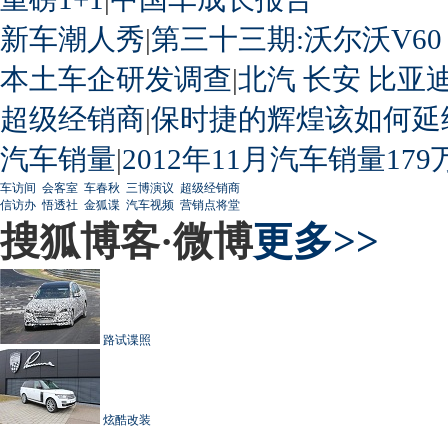
新车潮人秀
|
第三十三期:沃尔沃V60
本土车企研发调查
|
北汽
长安
比亚
超级经销商
|
保时捷的辉煌该如何延
汽车销量
|
2012年11月汽车销量179
车访间
会客室
车春秋
三博演议
超级经销商
信访办
悟透社
金狐谍
汽车视频
营销点将堂
搜狐博客·微博
更多>>
路试谍照
炫酷改装