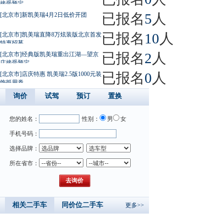
接受预定
已报名
5
人
[北京市]新凯美瑞4月2日低价开团
已报名
10
人
[北京市]凯美瑞直降8万炫装版北京首发
特惠招募
已报名
2
人
[北京市]经典版凯美瑞重出江湖—望京
店接受预定
已报名
0
人
[北京市]店庆特惠 凯美瑞2.5版1000元装
饰抵用券
询价
试驾
预订
置换
您的姓名：
性别：
男
女
手机号码：
选择品牌：
所在省市：
相关二手车
同价位二手车
更多>>